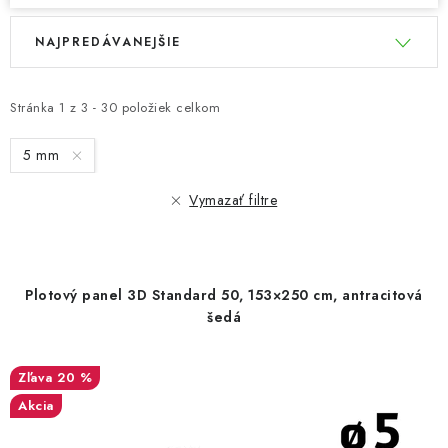
V
R
NAJPREDÁVANEJŠIE
ý
a
p
d
i
e
Stránka
1
z
3
-
30
položiek celkom
s
n
5 mm
p
i
r
e
Vymazať filtre
o
p
d
r
u
o
Plotový panel 3D Standard 50, 153×250 cm, antracitová
k
d
šedá
t
u
o
k
20 %
v
t
Akcia
o