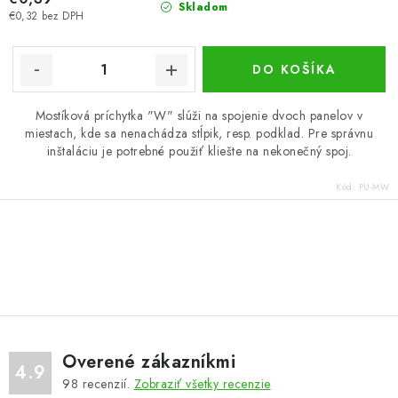
Skladom
€0,32 bez DPH
DO KOŠÍKA
Mostíková príchytka "W" slúži na spojenie dvoch panelov v
miestach, kde sa nenachádza stĺpik, resp. podklad. Pre správnu
inštaláciu je potrebné použiť kliešte na nekonečný spoj.
Kód:
PU-MW
O
v
l
á
d
Overené zákazníkmi
a
4.9
98
recenzií.
Zobraziť všetky recenzie
c