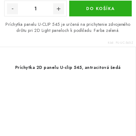
DO KOŠÍKA
Príchytka panelu U-CLIP 545 je určená na prichytenie zdvojeného
drôtu pri 2D Light paneloch k podkladu. Farba zelená.
Kód:
PU-UC-545-Z
Príchytka 2D panelu U-clip 545, antracitová šedá