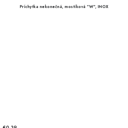
Príchytka nekonečná, mostíková "W", INOX
€0,39