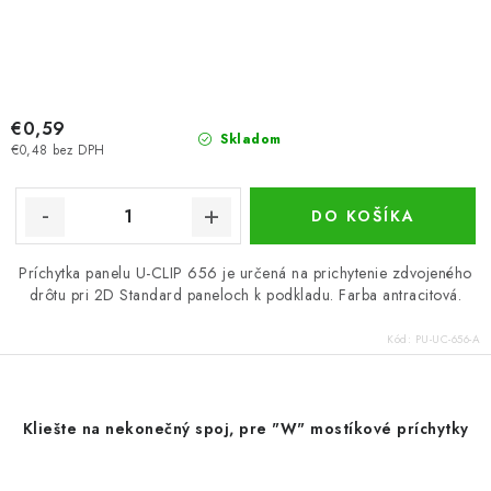
€0,59
Skladom
€0,48 bez DPH
DO KOŠÍKA
Príchytka panelu U-CLIP 656 je určená na prichytenie zdvojeného
drôtu pri 2D Standard paneloch k podkladu. Farba antracitová.
Kód:
PU-UC-656-A
Kliešte na nekonečný spoj, pre "W" mostíkové príchytky