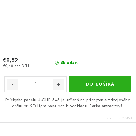
€0,59
Skladom
€0,48 bez DPH
DO KOŠÍKA
Príchytka panelu U-CLIP 545 je určená na prichytenie zdvojeného
drôtu pri 2D Light paneloch k podkladu. Farba antracitová.
Kód:
PU-UC-545-A