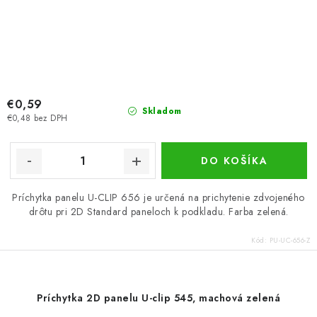
€0,59
Skladom
€0,48 bez DPH
DO KOŠÍKA
Príchytka panelu U-CLIP 656 je určená na prichytenie zdvojeného
drôtu pri 2D Standard paneloch k podkladu. Farba zelená.
Kód:
PU-UC-656-Z
Príchytka 2D panelu U-clip 545, machová zelená