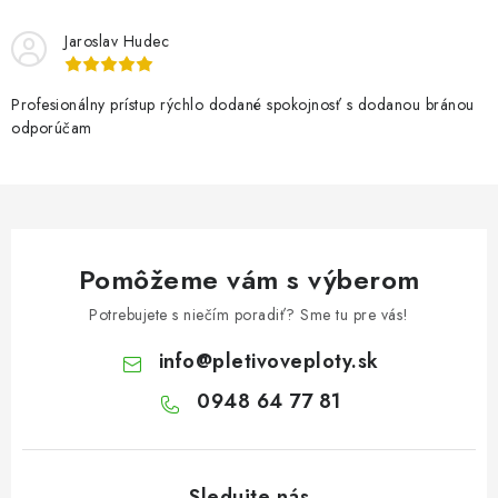
i
Jaroslav Hudec
e
p
r
Profesionálny prístup rýchlo dodané spokojnosť s dodanou bránou
odporúčam
v
k
y
v
ý
Pomôžeme vám s výberom
p
i
Potrebujete s niečím poradiť? Sme tu pre vás!
s
info
@
pletivoveploty.sk
u
0948 64 77 81