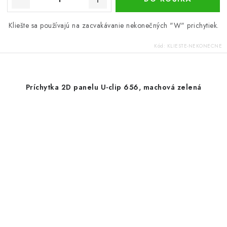
Kliešte sa používajú na zacvakávanie nekonečných "W" prichytiek.
Kód:
KLIESTE-NEKONECNE
Príchytka 2D panelu U-clip 656, machová zelená