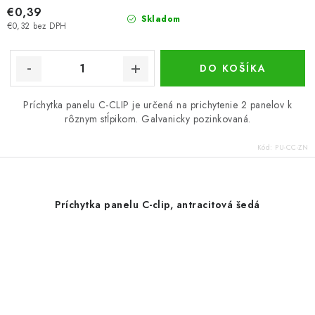
€0,39
Skladom
€0,32 bez DPH
DO KOŠÍKA
Príchytka panelu C-CLIP je určená na prichytenie 2 panelov k
rôznym stĺpikom. Galvanicky pozinkovaná.
Kód:
PU-CC-ZN
Príchytka panelu C-clip, antracitová šedá