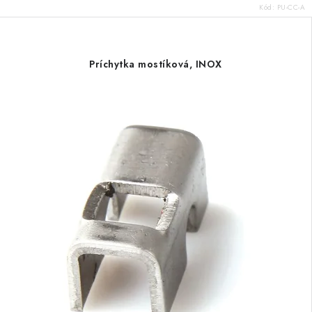
Kód:
PU-CC-A
Príchytka mostíková, INOX