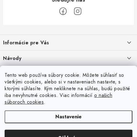
Z
á
Informácie pre Vás
p
ä
Recenzie na Heureke
Návody
t
i
Cenová ponuka na mieru
Návod na zostavenie vyvýšeného záhonu
Overené zákazníkmi
Tento web používa súbory cookie. Môžete súhlasiť so
10.9.2024
e
všetkými cookies, alebo si v nastaveniach nastavte, s
Garancia najnižšej ceny
ktorými súhlasíte. Kým nekliknete na súhlas, budú použité
Prijímame online platby
Návod na osadenie fólie proti burine pod plot
iba nevyhnutné cookies. Viac informácií
o našich
6.9.2023
Obchodné podmienky
súboroch cookies
.
Betónové ploty
Brány a pohony
Návod na vyškárovanie betónového plotu
Podmienky ochrany osobných údajov
Nastavenie
16.6.2023
Súbory cookies
Návod na montáž betónového plotu