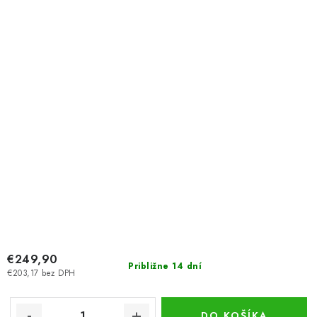
€249,90
Približne 14 dní
€203,17 bez DPH
DO KOŠÍKA