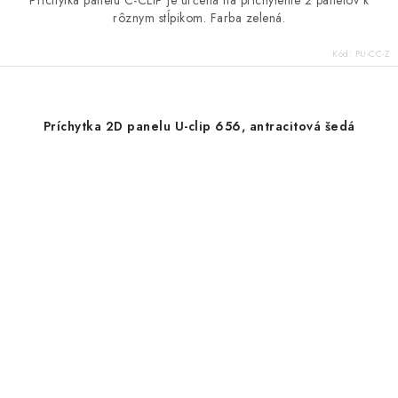
Príchytka panelu C-CLIP je určená na prichytenie 2 panelov k
rôznym stĺpikom. Farba zelená.
Kód:
PU-CC-Z
Príchytka 2D panelu U-clip 656, antracitová šedá