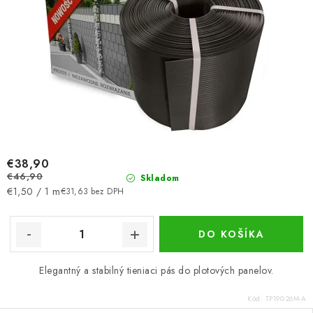
€38,90
€46,90
Skladom
Jednotková
€1,50 / 1 m
€31,63 bez DPH
cena:
DO KOŠÍKA
Elegantný a stabilný tieniaci pás do plotových panelov.
Kód:
TP190-26M-A