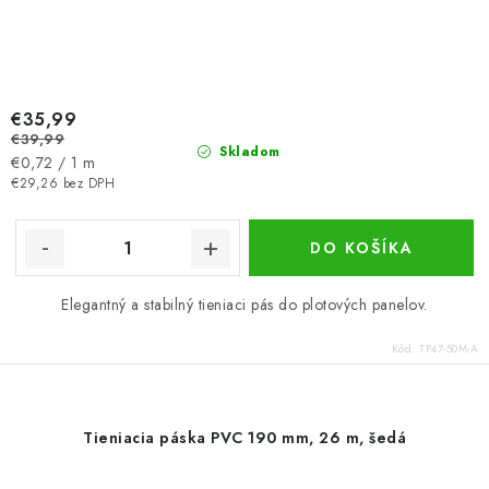
€35,99
€39,99
Skladom
Jednotková
€0,72 / 1 m
cena:
€29,26 bez DPH
DO KOŠÍKA
Elegantný a stabilný tieniaci pás do plotových panelov.
Kód:
TP47-50M-A
Tieniacia páska PVC 190 mm, 26 m, šedá