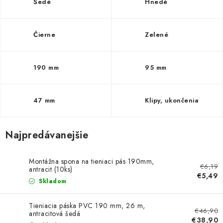
VYVÝŠENÉ ZÁHONY
Šedé
Hnedé
KOMPOSTÉRY
Čierne
Zelené
BETÓNOVÉ PLOTY
190 mm
95 mm
AKCIA - MIERNE POŠKODENÝ TOVAR
47 mm
Klipy, ukončenia
Kontakt
Najpredávanejšie
Montážna spona na tieniaci pás 190mm,
€6,19
antracit (10ks)
€5,49
Skladom
Tieniacia páska PVC 190 mm, 26 m,
€46,90
antracitová šedá
€38,90