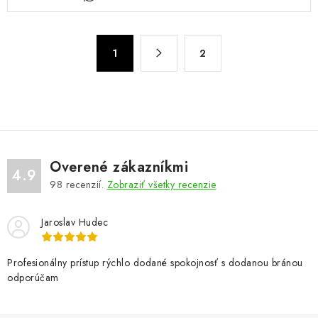
v
l
á
S
d
1
2
t
a
r
c
á
n
i
k
e
o
p
v
r
Overené zákazníkmi
4.9
a
v
98
recenzií.
Zobraziť všetky recenzie
n
k
i
y
Jaroslav Hudec
e
v
ý
Profesionálny prístup rýchlo dodané spokojnosť s dodanou bránou
p
odporúčam
i
s