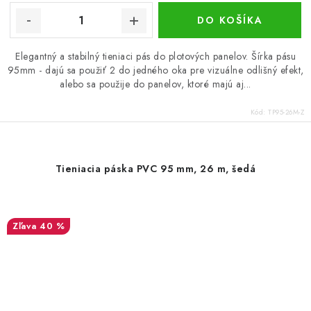
DO KOŠÍKA
Elegantný a stabilný tieniaci pás do plotových panelov. Šírka pásu
95mm - dajú sa použiť 2 do jedného oka pre vizuálne odlišný efekt,
alebo sa použije do panelov, ktoré majú aj...
Kód:
TP95-26M-Z
Tieniacia páska PVC 95 mm, 26 m, šedá
40 %