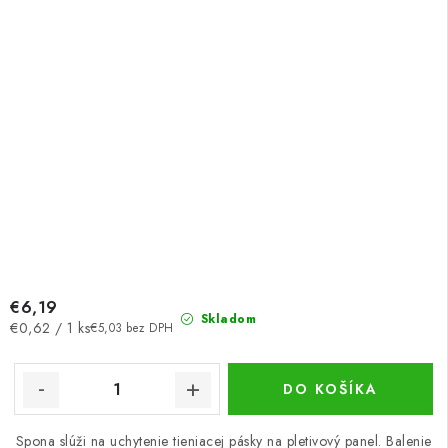
€6,19
Skladom
Jednotková
€0,62 / 1 ks
€5,03 bez DPH
cena:
DO KOŠÍKA
Spona slúži na uchytenie tieniacej pásky na pletivový panel. Balenie