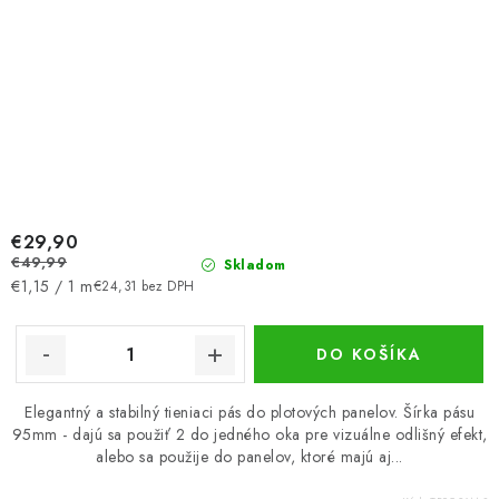
€29,90
€49,99
Skladom
Jednotková
€1,15 / 1 m
€24,31 bez DPH
cena:
DO KOŠÍKA
Elegantný a stabilný tieniaci pás do plotových panelov. Šírka pásu
95mm - dajú sa použiť 2 do jedného oka pre vizuálne odlišný efekt,
alebo sa použije do panelov, ktoré majú aj...