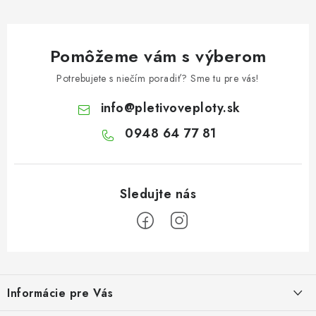
u
Pomôžeme vám s výberom
Potrebujete s niečím poradiť? Sme tu pre vás!
info
@
pletivoveploty.sk
0948 64 77 81
Z
á
Informácie pre Vás
p