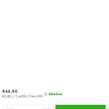
€46,90
Skladom
Jednotková
€1,80 / 1 m
€38,13 bez DPH
cena: