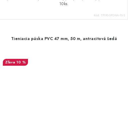
10ks.
Kód:
TP190-SPONA-10-S
Tieniacia páska PVC 47 mm, 50 m, antracitová šedá
10 %