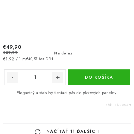
€49,90
€59,99
Na dotaz
Jednotková
€1,92 / 1 m
€40,57 bez DPH
cena:
DO KOŠÍKA
Elegantný a stabilný tieniaci pás do plotových panelov.
Kód:
TP190-26M-H
O
NAČÍTAŤ 11 ĎALŠÍCH