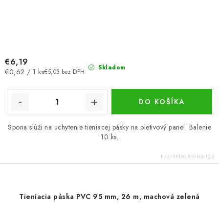
€6,19
Skladom
Jednotková
€0,62 / 1 ks
€5,03 bez DPH
cena:
DO KOŠÍKA
Spona slúži na uchytenie tieniacej pásky na pletivový panel. Balenie
10 ks.
Kód:
TP190-SPONA-10-Z
Tieniacia páska PVC 95 mm, 26 m, machová zelená