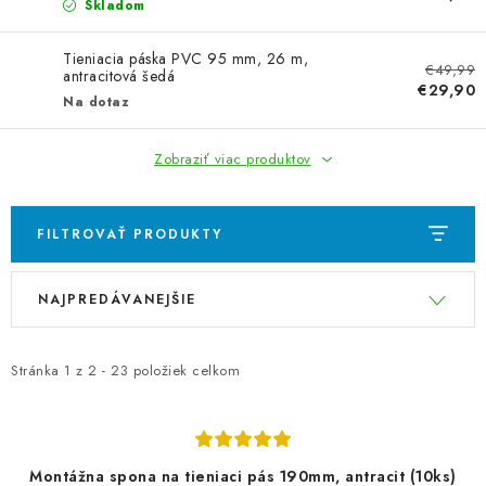
Skladom
Tieniacia páska PVC 95 mm, 26 m,
€49,99
antracitová šedá
€29,90
Na dotaz
Zobraziť viac produktov
FILTROVAŤ PRODUKTY
V
R
NAJPREDÁVANEJŠIE
ý
a
p
d
i
e
Stránka
1
z
2
-
23
položiek celkom
s
n
p
i
r
e
Montážna spona na tieniaci pás 190mm, antracit (10ks)