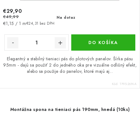
€29,90
€49,99
Na dotaz
Jednotková
€1,15 / 1 m
€24,31 bez DPH
cena:
DO KOŠÍKA
Elegantný a stabilný tieniaci pás do plotových panelov. Šírka pásu
95mm - dajú sa použiť 2 do jedného oka pre vizuálne odlišný efekt,
alebo sa použije do panelov, ktoré majú aj...
Kód:
TP95-26M-A
Montážna spona na tieniaci pás 190mm, hnedá (10ks)