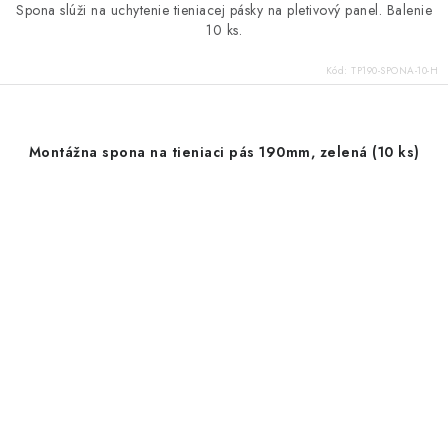
Spona slúži na uchytenie tieniacej pásky na pletivový panel. Balenie
10 ks.
Kód:
TP190-SPONA-10-H
Montážna spona na tieniaci pás 190mm, zelená (10 ks)