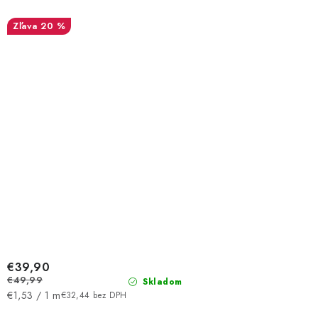
20 %
€39,90
€49,99
Skladom
Jednotková
€1,53 / 1 m
€32,44 bez DPH
cena: