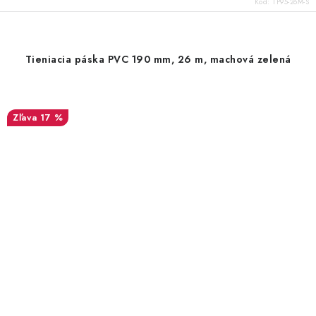
Kód:
TP95-26M-S
Tieniacia páska PVC 190 mm, 26 m, machová zelená
17 %