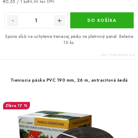
Jednotková
€0,55 / 1 ks
€4,46 bez DPH
cena:
DO KOŠÍKA
Spona slúži na uchytenie tieniacej pásky na pletivový panel. Balenie
10 ks.
Kód:
TP190-SPONA-10-A
Tieniacia páska PVC 190 mm, 26 m, antracitová šedá
17 %