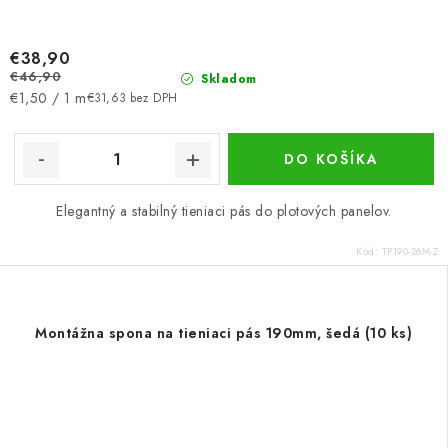
€38,90
€46,90
Skladom
Jednotková
€1,50 / 1 m
€31,63 bez DPH
cena:
DO KOŠÍKA
Elegantný a stabilný tieniaci pás do plotových panelov.
Kód:
TP190-26M-Z
Montážna spona na tieniaci pás 190mm, šedá (10 ks)