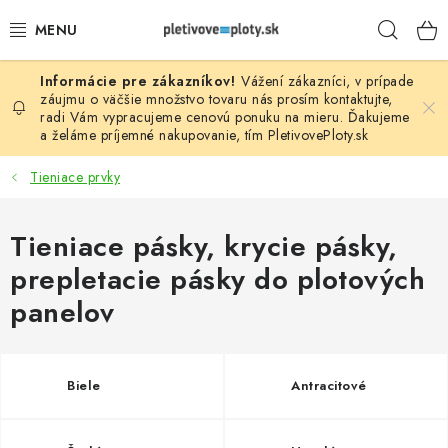
Prejsť
Hľad
na
obsah
Vážení zákazníci, v prípade
PLOTOVÉ PANELY
záujmu o väčšie množstvo tovaru nás prosím
kontaktujte
,
radi Vám vypracujeme cenovú ponuku na mieru. Ďakujeme
a želáme príjemné nakupovanie, tím
PletivovePloty.sk
PLETIVO
Tieniace prvky
STĹPIKY
Tieniace pásky, krycie pásky,
PODHRABOVÉ DOSKY
prepletacie pásky do plotových
BRÁNY A BRÁNKY
panelov
GABIÓNY (PLOTY, KOŠE)
Biele
Antracitové
PRÍSLUŠENSTVO