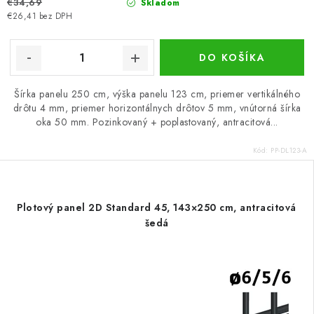
€34,69
Skladom
€26,41 bez DPH
DO KOŠÍKA
Šírka panelu 250 cm, výška panelu 123 cm, priemer vertikálného
drôtu 4 mm, priemer horizontálnych drôtov 5 mm, vnútorná šírka
oka 50 mm. Pozinkovaný + poplastovaný, antracitová...
Kód:
PP-DL123-A
Plotový panel 2D Standard 45, 143×250 cm, antracitová
šedá