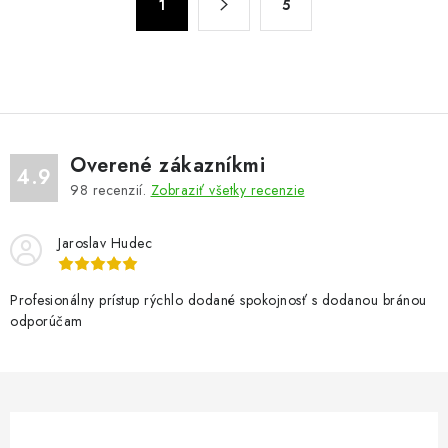
d
1
5
t
a
r
c
á
n
i
k
e
o
p
v
r
Overené zákazníkmi
4.9
a
v
98
recenzií.
Zobraziť všetky recenzie
n
k
i
y
Jaroslav Hudec
e
v
ý
Profesionálny prístup rýchlo dodané spokojnosť s dodanou bránou
p
odporúčam
i
s
u