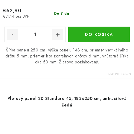
€62,90
Do 7 dní
€51,14 bez DPH
DO KOŠÍKA
Šírka panelu 250 cm, výška panelu 143 cm, priemer vertikálného
drôtu 5 mm, priemer horizontálnych drôtov 6 mm, vnútorná šírka
oka 50 mm. Žiarovo pozinkovaný.
Kód:
PP-D143-ZN
Plotový panel 2D Standard 45, 183×250 cm, antracitová
šedá