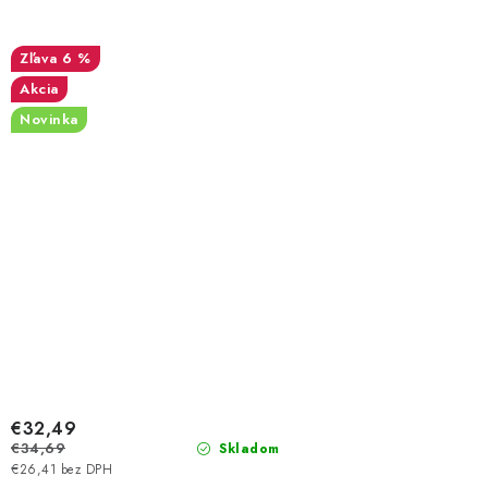
6 %
Akcia
Novinka
€32,49
€34,69
Skladom
€26,41 bez DPH