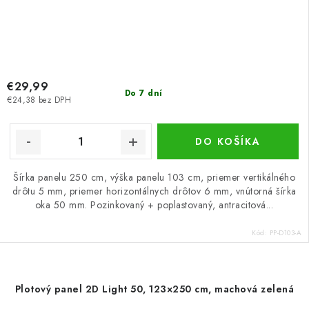
€29,99
Do 7 dní
€24,38 bez DPH
DO KOŠÍKA
Šírka panelu 250 cm, výška panelu 103 cm, priemer vertikálného
drôtu 5 mm, priemer horizontálnych drôtov 6 mm, vnútorná šírka
oka 50 mm. Pozinkovaný + poplastovaný, antracitová...
Kód:
PP-D103-A
Plotový panel 2D Light 50, 123×250 cm, machová zelená