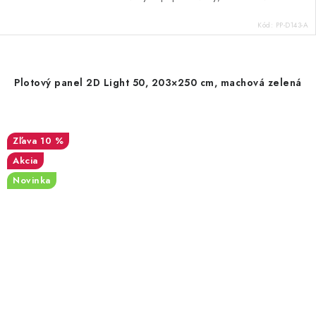
Kód:
PP-D143-A
Plotový panel 2D Light 50, 203×250 cm, machová zelená
10 %
Akcia
Novinka