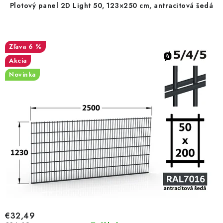
Plotový panel 2D Light 50, 123×250 cm, antracitová šedá
6 %
Akcia
Novinka
€32,49