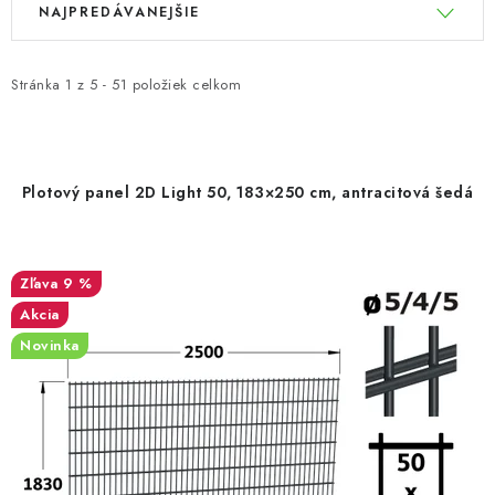
NAJPREDÁVANEJŠIE
ý
a
p
d
i
e
Stránka
1
z
5
-
51
položiek celkom
s
n
p
i
r
e
Plotový panel 2D Light 50, 183×250 cm, antracitová šedá
o
p
d
r
u
o
9 %
k
d
Akcia
t
u
Novinka
o
k
v
t
o
v