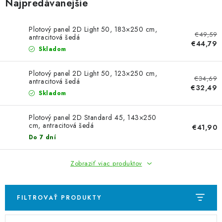
VYVÝŠENÉ ZÁHONY
Najpredávanejšie
KOMPOSTÉRY
Plotový panel 2D Light 50, 183×250 cm,
€49,59
antracitová šedá
€44,79
Skladom
BETÓNOVÉ PLOTY
Plotový panel 2D Light 50, 123×250 cm,
AKCIA - MIERNE POŠKODENÝ TOVAR
€34,69
antracitová šedá
€32,49
Skladom
Kontakt
Plotový panel 2D Standard 45, 143×250
cm, antracitová šedá
€41,90
Do 7 dní
Zobraziť viac produktov
FILTROVAŤ PRODUKTY
V
R