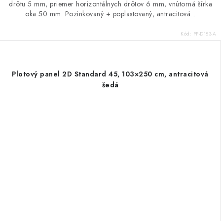
drôtu 5 mm, priemer horizontálnych drôtov 6 mm, vnútorná šírka
oka 50 mm. Pozinkovaný + poplastovaný, antracitová...
Kód:
PP-D183-A
Plotový panel 2D Standard 45, 103×250 cm, antracitová
šedá