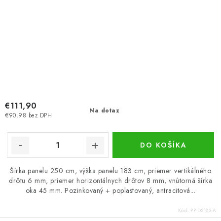
€111,90
Na dotaz
€90,98 bez DPH
DO KOŠÍKA
Šírka panelu 250 cm, výška panelu 183 cm, priemer vertikálného
drôtu 6 mm, priemer horizontálnych drôtov 8 mm, vnútorná šírka
oka 45 mm. Pozinkovaný + poplastovaný, antracitová...
Kód:
PP-DS183-A