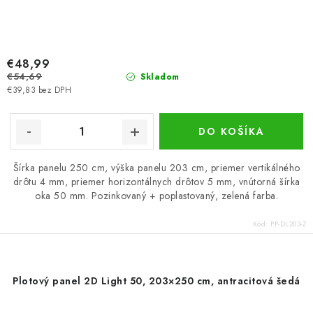
€48,99
€54,69
Skladom
€39,83 bez DPH
DO KOŠÍKA
Šírka panelu 250 cm, výška panelu 203 cm, priemer vertikálného
drôtu 4 mm, priemer horizontálnych drôtov 5 mm, vnútorná šírka
oka 50 mm. Pozinkovaný + poplastovaný, zelená farba.
Kód:
PP-DL203-Z
Plotový panel 2D Light 50, 203×250 cm, antracitová šedá