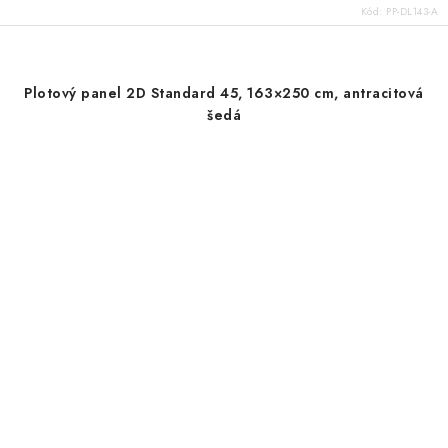
Kód:
PP-DL143-A
Plotový panel 2D Standard 45, 163×250 cm, antracitová
šedá