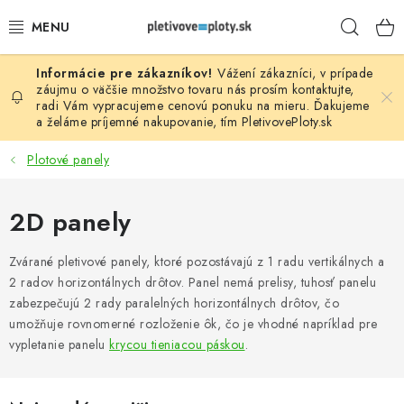
Prejsť
Hľad
na
obsah
Vážení zákazníci, v prípade
PLOTOVÉ PANELY
záujmu o väčšie množstvo tovaru nás prosím
kontaktujte
,
radi Vám vypracujeme cenovú ponuku na mieru. Ďakujeme
a želáme príjemné nakupovanie, tím
PletivovePloty.sk
PLETIVO
Plotové panely
STĹPIKY
2D panely
PODHRABOVÉ DOSKY
Zvárané pletivové panely, ktoré pozostávajú z 1 radu vertikálnych a
BRÁNY A BRÁNKY
2 radov horizontálnych drôtov. Panel nemá prelisy, tuhosť panelu
zabezpečujú 2 rady paralelných horizontálnych drôtov, čo
GABIÓNY (PLOTY, KOŠE)
umožňuje rovnomerné rozloženie ôk, čo je vhodné napríklad pre
vypletanie panelu
krycou tieniacou páskou
.
PRÍSLUŠENSTVO