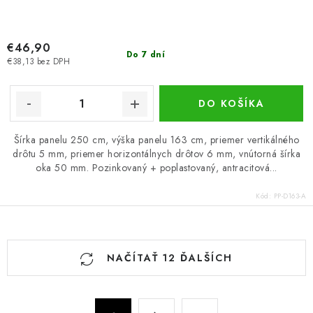
€46,90
Do 7 dní
€38,13 bez DPH
DO KOŠÍKA
Šírka panelu 250 cm, výška panelu 163 cm, priemer vertikálného
drôtu 5 mm, priemer horizontálnych drôtov 6 mm, vnútorná šírka
oka 50 mm. Pozinkovaný + poplastovaný, antracitová...
Kód:
PP-D163-A
O
NAČÍTAŤ 12 ĎALŠÍCH
v
l
á
S