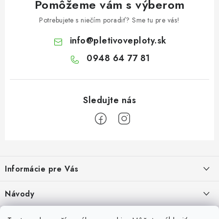
Pomôžeme vám s výberom
Potrebujete s niečím poradiť? Sme tu pre vás!
info
@
pletivoveploty.sk
0948 64 77 81
Z
á
Informácie pre Vás
p
ä
Recenzie na Heureke
Návody
t
i
Cenová ponuka na mieru
Návod na zostavenie vyvýšeného záhonu
Overené zákazníkmi