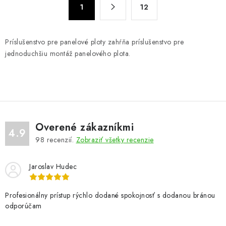
d
1
12
t
a
r
c
á
Príslušenstvo pre panelové ploty zahŕňa príslušenstvo pre
n
i
jednoduchšiu montáž panelového plota.
k
e
o
p
v
r
a
v
n
k
i
y
Overené zákazníkmi
e
4.9
v
98
recenzií.
Zobraziť všetky recenzie
ý
p
Jaroslav Hudec
i
s
Profesionálny prístup rýchlo dodané spokojnosť s dodanou bránou
u
odporúčam