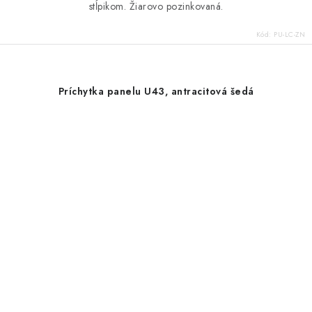
stĺpikom. Žiarovo pozinkovaná.
Kód:
PU-LC-ZN
Príchytka panelu U43, antracitová šedá