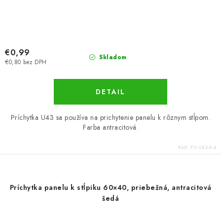
€0,99
Skladom
€0,80 bez DPH
DETAIL
Príchytka U43 sa používa na prichytenie panelu k rôznym stĺpom.
Farba antracitová.
Kód:
PU-U43-A-4
Príchytka panelu k stĺpiku 60×40, priebežná, antracitová
šedá