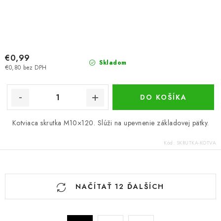
€0,99
Skladom
€0,80 bez DPH
DO KOŠÍKA
Kotviaca skrutka M10×120. Slúži na upevnenie základovej pätky.
Kód:
SKRUTKA-KOTVA
O
NAČÍTAŤ 12 ĎALŠÍCH
v
l
á
S