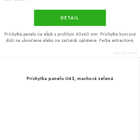
DETAIL
Príchytka panelu na stĺpik s profilom 60x40 mm. Príchytka koncová
slúži na ukončenie alebo na začiatok oplotenia. Farba antracitová.
Kód:
PU-HK-A-4
Príchytka panelu U43, machová zelená