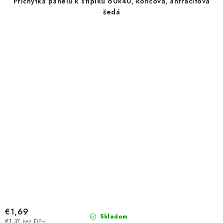
Príchytka panelu k stĺpiku 60×40, koncová, antracitová
šedá
€1,69
Skladom
€1,37 bez DPH