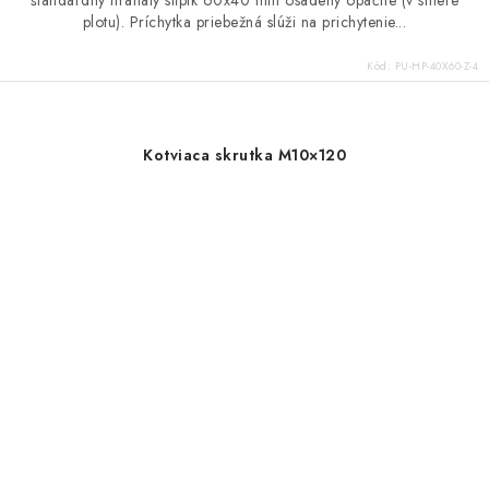
štandardný hranatý stĺpik 60x40 mm osadený opačne (v smere
plotu). Príchytka priebežná slúži na prichytenie...
Kód:
PU-HP-40X60-Z-4
Kotviaca skrutka M10×120