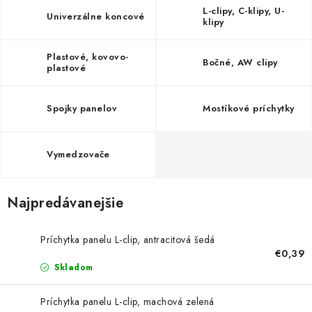
VYVÝŠENÉ ZÁHONY
L-clipy, C-klipy, U-
Univerzálne koncové
klipy
KOMPOSTÉRY
Plastové, kovovo-
Bočné, AW clipy
plastové
BETÓNOVÉ PLOTY
Spojky panelov
Mostíkové príchytky
AKCIA - MIERNE POŠKODENÝ TOVAR
Kontakt
Vymedzovače
Najpredávanejšie
Príchytka panelu L-clip, antracitová šedá
€0,39
Skladom
Príchytka panelu L-clip, machová zelená