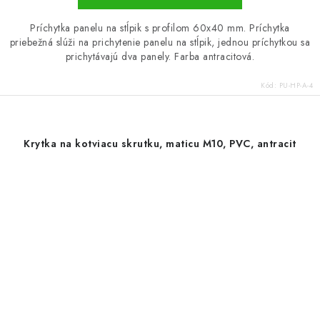
Príchytka panelu na stĺpik s profilom 60x40 mm. Príchytka
priebežná slúži na prichytenie panelu na stĺpik, jednou príchytkou sa
prichytávajú dva panely. Farba antracitová.
Kód:
PU-HP-A-4
Krytka na kotviacu skrutku, maticu M10, PVC, antracit