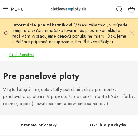
Prejsť
Hľad
na
obsah
Vážení zákazníci, v prípade
PLOTOVÉ PANELY
záujmu o väčšie množstvo tovaru nás prosím
kontaktujte
,
radi Vám vypracujeme cenovú ponuku na mieru. Ďakujeme
a želáme príjemné nakupovanie, tím
PletivovePloty.sk
PLETIVO
Príslušenstvo
STĹPIKY
Pre panelové ploty
PODHRABOVÉ DOSKY
V tejto kategórii nájdete všetky potrebné úchyty pre montáž
BRÁNY A BRÁNKY
panelového oplotenia. V prípade, že ste nenašli čo ste hľadali (farba,
rozmer, a pod.), ozvite sa nám a pozrieme sa na to ;-)
GABIÓNY (PLOTY, KOŠE)
PRÍSLUŠENSTVO
Hranaté príchytky
Okrúhle príchytky