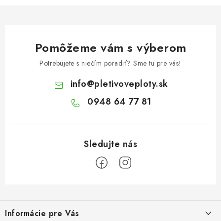
Pomôžeme vám s výberom
Potrebujete s niečím poradiť? Sme tu pre vás!
info
@
pletivoveploty.sk
0948 64 77 81
Z
á
Informácie pre Vás
p