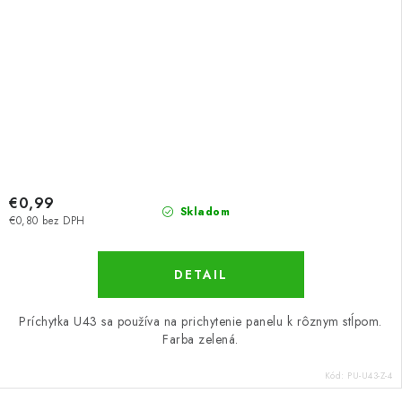
€0,99
Skladom
€0,80 bez DPH
DETAIL
Príchytka U43 sa používa na prichytenie panelu k rôznym stĺpom.
Farba zelená.
Kód:
PU-U43-Z-4