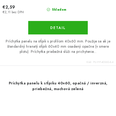
€2,59
Skladom
€2,11 bez DPH
DETAIL
Príchytka panelu na stĺpik s profilom 40x60 mm. Použije sa ak je
štandardný hranatý stĺpik 60x40 mm osadený opačne (v smere
plotu). Príchytka priebežná slúži na prichytenie...
Kód:
PU-HP-40X60-A-4
Príchytka panelu k stĺpiku 40×60, opačná / inverzná,
priebežná, machová zelená