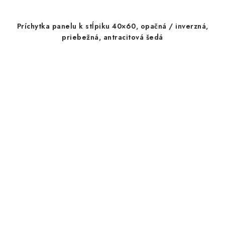
Príchytka panelu k stĺpiku 40×60, opačná / inverzná,
priebežná, antracitová šedá