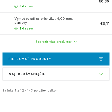
€0,39
Skladom
Vymedzovač na príchytku, 4,00 mm,
plastový
€0,11
Skladom
Zobraziť viac produktov
FILTROVAŤ PRODUKTY
V
R
NAJPREDÁVANEJŠIE
ý
a
p
d
i
e
Stránka
1
z
12
-
143
položiek celkom
s
n
p
i