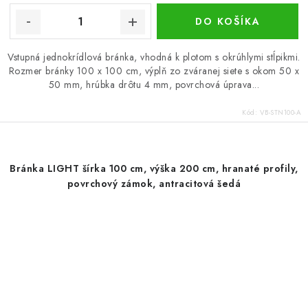
DO KOŠÍKA
Vstupná jednokrídlová bránka, vhodná k plotom s okrúhlymi stĺpikmi.
Rozmer bránky 100 x 100 cm, výplň zo zváranej siete s okom 50 x
50 mm, hrúbka drôtu 4 mm, povrchová úprava...
Kód:
VB-STN100-A
Bránka LIGHT šírka 100 cm, výška 200 cm, hranaté profily,
povrchový zámok, antracitová šedá