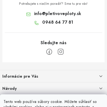
Potrebujete s niečím poradiť? Sme tu pre vás!
info
@
pletivoveploty.sk
0948 64 77 81
Z
á
Informácie pre Vás
p
ä
Recenzie na Heureke
Návody
t
i
Cenová ponuka na mieru
Návod na zostavenie vyvýšeného záhonu
Overené zákazníkmi
Tento web používa súbory cookie. Môžete súhlasiť so
10.9.2024
e
všetkými cookies, alebo si v nastaveniach nastavte, s