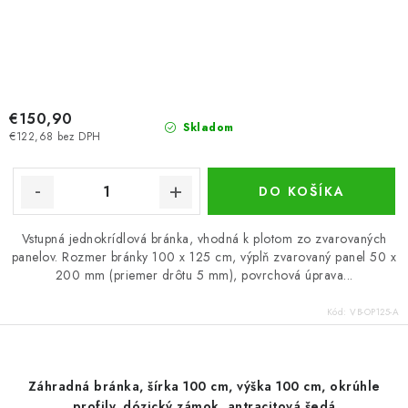
€150,90
Skladom
€122,68 bez DPH
DO KOŠÍKA
Vstupná jednokrídlová bránka, vhodná k plotom zo zvarovaných
panelov. Rozmer bránky 100 x 125 cm, výplň zvarovaný panel 50 x
200 mm (priemer drôtu 5 mm), povrchová úprava...
Kód:
VB-OP125-A
Záhradná bránka, šírka 100 cm, výška 100 cm, okrúhle
profily, dózický zámok, antracitová šedá