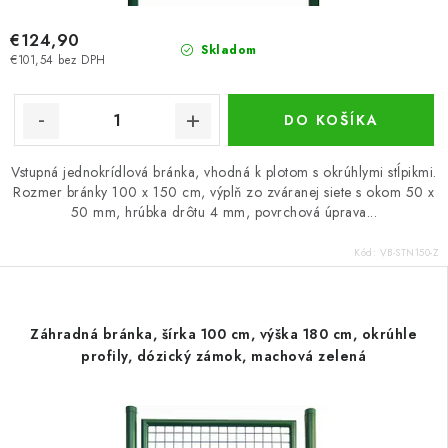
€124,90
Skladom
€101,54 bez DPH
DO KOŠÍKA
Vstupná jednokrídlová bránka, vhodná k plotom s okrúhlymi stĺpikmi.
Rozmer bránky 100 x 150 cm, výplň zo zváranej siete s okom 50 x
50 mm, hrúbka drôtu 4 mm, povrchová úprava...
Kód:
VB-STN150-Z
Záhradná bránka, šírka 100 cm, výška 180 cm, okrúhle
profily, dózický zámok, machová zelená