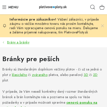
Prejsť
Hľad
na
obsah
Vážení zákazníci, v prípade
PLOTOVÉ PANELY
záujmu o väčšie množstvo tovaru nás prosím
kontaktujte
,
radi Vám vypracujeme cenovú ponuku na mieru. Ďakujeme
a želáme príjemné nakupovanie, tím
PletivovePloty.sk
PLETIVO
Brány a bránky
STĹPIKY
Bránky pre peších
PODHRABOVÉ DOSKY
Bránky sú štandardným doplnkom väčšiny plotov - či už sa jedná o
BRÁNY A BRÁNKY
plot z
klasického
či
zváraného
pletiva, alebo panelový
3D
či
2D
plot.
GABIÓNY (PLOTY, KOŠE)
V prípade, že Vám nesedí konkrétny daný rozmer štandardných
PRÍSLUŠENSTVO
bránok a brán kontaktujte nás a pozrieme sa spolu na Vaše
požiadavky a v prípade možnosti spravíme
cenovú ponuku na