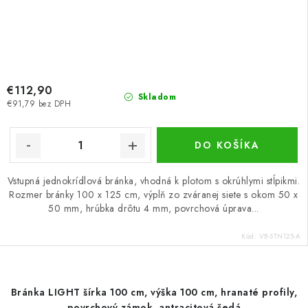
€112,90
Skladom
€91,79 bez DPH
DO KOŠÍKA
Vstupná jednokrídlová bránka, vhodná k plotom s okrúhlymi stĺpikmi.
Rozmer bránky 100 x 125 cm, výplň zo zváranej siete s okom 50 x
50 mm, hrúbka drôtu 4 mm, povrchová úprava...
Kód:
VB-STN125-A
Bránka LIGHT šírka 100 cm, výška 100 cm, hranaté profily,
povrchový zámok, antracitová šedá