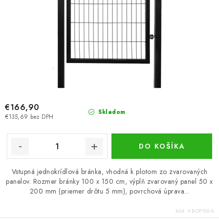
o
v
€166,90
Skladom
€135,69 bez DPH
DO KOŠÍKA
Vstupná jednokrídlová bránka, vhodná k plotom zo zvarovaných
panelov. Rozmer bránky 100 x 150 cm, výplň zvarovaný panel 50 x
200 mm (priemer drôtu 5 mm), povrchová úprava...
Kód:
VB-OP150-A