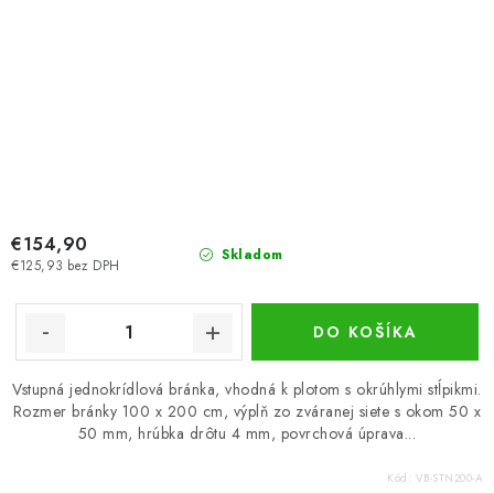
€154,90
Skladom
€125,93 bez DPH
DO KOŠÍKA
Vstupná jednokrídlová bránka, vhodná k plotom s okrúhlymi stĺpikmi.
Rozmer bránky 100 x 200 cm, výplň zo zváranej siete s okom 50 x
50 mm, hrúbka drôtu 4 mm, povrchová úprava...
Kód:
VB-STN200-A