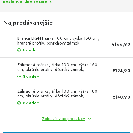
VYVÝŠENÉ ZÁHONY
neštandardné rozmery
.
KOMPOSTÉRY
Najpredávanejšie
BETÓNOVÉ PLOTY
Bránka LIGHT šírka 100 cm, výška 150 cm,
hranaté profily, povrchový zámok,
€166,90
AKCIA - MIERNE POŠKODENÝ TOVAR
antracitová šedá
Skladom
Kontakt
Záhradná bránka, šírka 100 cm, výška 150
cm, okrúhle profily, dózický zámok,
€124,90
machová zelená
Skladom
Záhradná bránka, šírka 100 cm, výška 180
cm, okrúhle profily, dózický zámok,
€140,90
machová zelená
Skladom
Zobraziť viac produktov