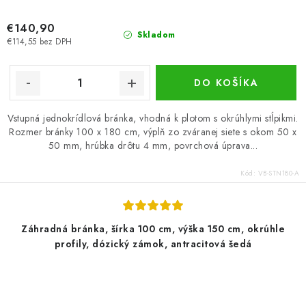
€140,90
Skladom
€114,55 bez DPH
DO KOŠÍKA
Vstupná jednokrídlová bránka, vhodná k plotom s okrúhlymi stĺpikmi.
Rozmer bránky 100 x 180 cm, výplň zo zváranej siete s okom 50 x
50 mm, hrúbka drôtu 4 mm, povrchová úprava...
Kód:
VB-STN180-A
Záhradná bránka, šírka 100 cm, výška 150 cm, okrúhle
profily, dózický zámok, antracitová šedá