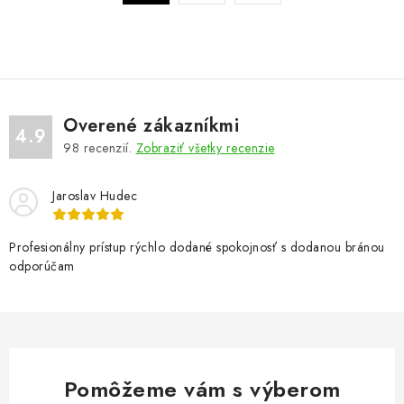
a
r
c
á
n
i
k
e
o
p
v
r
Overené zákazníkmi
4.9
a
v
98
recenzií.
Zobraziť všetky recenzie
n
k
i
y
Jaroslav Hudec
e
v
ý
Profesionálny prístup rýchlo dodané spokojnosť s dodanou bránou
p
odporúčam
i
s
u
Pomôžeme vám s výberom