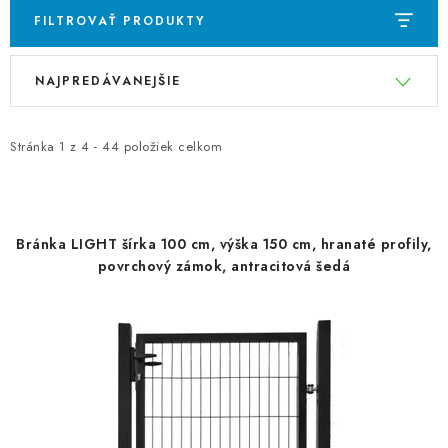
FILTROVAŤ PRODUKTY
V
R
NAJPREDÁVANEJŠIE
ý
a
p
d
i
e
Stránka
1
z
4
-
44
položiek celkom
s
n
p
i
r
e
Bránka LIGHT šírka 100 cm, výška 150 cm, hranaté profily,
o
p
povrchový zámok, antracitová šedá
d
r
u
o
k
d
t
u
o
k
v
t