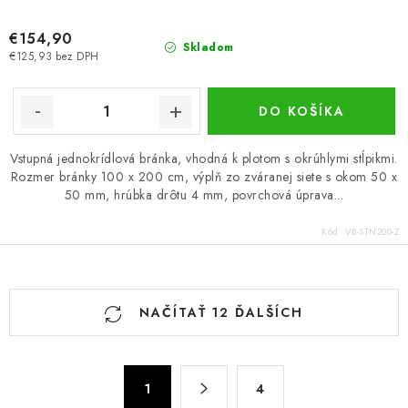
€154,90
Skladom
€125,93 bez DPH
DO KOŠÍKA
Vstupná jednokrídlová bránka, vhodná k plotom s okrúhlymi stĺpikmi.
Rozmer bránky 100 x 200 cm, výplň zo zváranej siete s okom 50 x
50 mm, hrúbka drôtu 4 mm, povrchová úprava...
Kód:
VB-STN200-Z
O
NAČÍTAŤ 12 ĎALŠÍCH
v
l
á
S
d
1
4
t