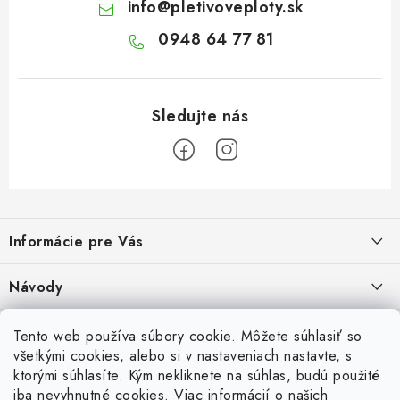
info
@
pletivoveploty.sk
0948 64 77 81
Z
á
Informácie pre Vás
p
ä
Recenzie na Heureke
Návody
t
i
Cenová ponuka na mieru
Návod na zostavenie vyvýšeného záhonu
Overené zákazníkmi
Tento web používa súbory cookie. Môžete súhlasiť so
10.9.2024
e
všetkými cookies, alebo si v nastaveniach nastavte, s
Garancia najnižšej ceny
ktorými súhlasíte. Kým nekliknete na súhlas, budú použité
Prijímame online platby
Návod na osadenie fólie proti burine pod plot
iba nevyhnutné cookies. Viac informácií
o našich