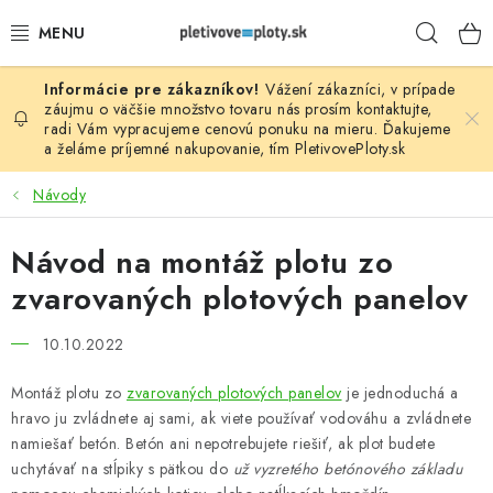
Prejsť
Hľad
na
obsah
Vážení zákazníci, v prípade
PLOTOVÉ PANELY
záujmu o väčšie množstvo tovaru nás prosím
kontaktujte
,
radi Vám vypracujeme cenovú ponuku na mieru. Ďakujeme
a želáme príjemné nakupovanie, tím
PletivovePloty.sk
PLETIVO
Návody
STĹPIKY
Návod na montáž plotu zo
PODHRABOVÉ DOSKY
zvarovaných plotových panelov
BRÁNY A BRÁNKY
10.10.2022
GABIÓNY (PLOTY, KOŠE)
Montáž plotu zo
zvarovaných plotových panelov
je jednoduchá a
hravo ju zvládnete aj sami, ak viete používať vodováhu a zvládnete
PRÍSLUŠENSTVO
namiešať betón. Betón ani nepotrebujete riešiť, ak plot budete
uchytávať na stĺpiky s pätkou do
už vyzretého betónového základu