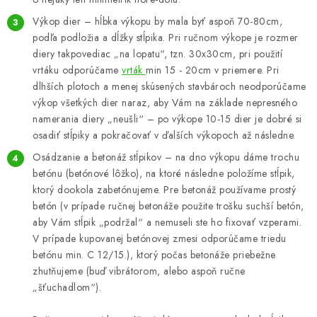
Výkop dier – hĺbka výkopu by mala byť aspoň 70-80cm,
podľa podložia a dĺžky stĺpika. Pri ručnom výkope je rozmer
diery takpovediac „na lopatu“, tzn. 30x30cm, pri použití
vrtáku odporúčame
vrták
min 15 - 20cm v priemere. Pri
dlhších plotoch a menej skúsených stavbároch neodporúčame
výkop všetkých dier naraz, aby Vám na základe nepresného
namerania diery „neušli“ – po výkope 10-15 dier je dobré si
osadiť stĺpiky a pokračovať v ďalších výkopoch až následne.
Osádzanie a betonáž stĺpikov – na dno výkopu dáme trochu
betónu (betónové lôžko), na ktoré následne položíme stĺpik,
ktorý dookola zabetónujeme. Pre betonáž používame prostý
betón (v prípade ručnej betonáže použite trošku suchší betón,
aby Vám stĺpik „podržal“ a nemuseli ste ho fixovať vzperami.
V prípade kupovanej betónovej zmesi odporúčame triedu
betónu min. C 12/15.), ktorý počas betonáže priebežne
zhutňujeme (buď vibrátorom, alebo aspoň ručne
„šťuchadlom“).