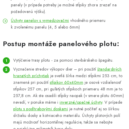
panely (v prípade potreby je možné stĺpiky zhora zrezať na
požadovanú výšku).
Úchyty panelov s vymedzovačmi
vhodného priemeru
k zvolenému panelu (4, 5 alebo 6mm)
Postup montáže panelového plotu:
Vytýčenie trasy plotu - za pomoci stavbárskeho špagátu.
Vyznačenie stredov výkopov dier – pri použití
štandardných
hranatých príchytiek
je svetlá šírka medzi stĺpikmi 253 cm, to
znamená pri použití
stĺpikov 60x40mm
je osová vzdialenosť
stĺpikov 257 cm, pri guľatých stĺpikoch priemeru 48 mm je to
257,8 cm.
Ak ste osadili stĺpiky naopak (v smere plotu 60mm)
nevadí, v ponuke máme i
inverzné/opačné úchyty
.
V prípade
plotu s podhrabovými doskami
je nutné počítať aj so šírkou
držiaku dosky a kotviaceho materiálu. Úchyty plotových polí
majú možnosť horizontálnej regulácie, takže sa nebojte
o nejaký ten milimetrík hore-dolu.