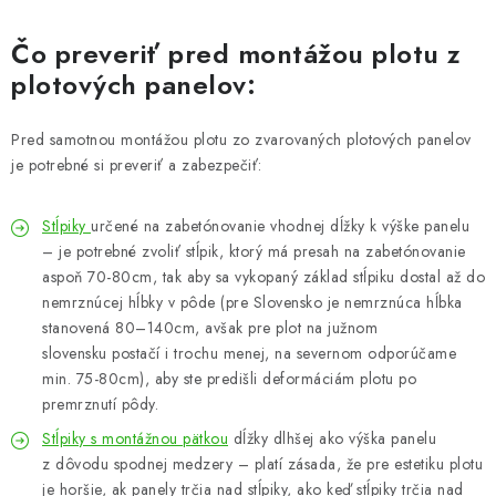
Čo preveriť pred montážou plotu z
plotových panelov:
Pred samotnou montážou plotu zo zvarovaných plotových panelov
je potrebné si preveriť a zabezpečiť:
Stĺpiky
určené na zabetónovanie vhodnej dĺžky k výške panelu
– je potrebné zvoliť stĺpik, ktorý má presah na zabetónovanie
aspoň 70-80cm, tak aby sa vykopaný základ stĺpiku dostal až do
nemrznúcej hĺbky v pôde (pre Slovensko je nemrznúca hĺbka
stanovená 80–140cm, avšak pre plot na južnom
slovensku postačí i trochu menej, na severnom odporúčame
min. 75-80cm), aby ste predišli deformáciám plotu po
premrznutí pôdy.
Stĺpiky s montážnou pätkou
dĺžky dlhšej ako výška panelu
z dôvodu spodnej medzery – platí zásada, že pre estetiku plotu
je horšie, ak panely trčia nad stĺpiky, ako keď stĺpiky trčia nad