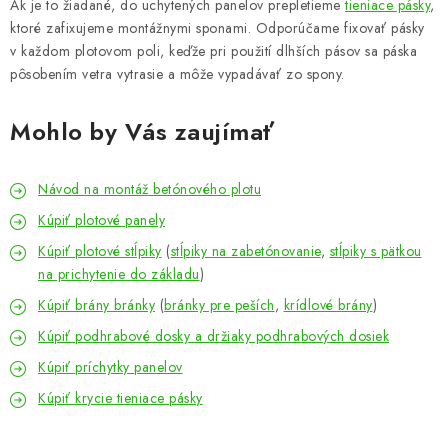
Ak je to žiadané, do uchytených panelov prepletieme
tieniace pásky
,
ktoré zafixujeme montážnymi sponami. Odporúčame fixovať pásky
v každom plotovom poli, keďže pri použití dlhších pásov sa páska
pôsobením vetra vytrasie a môže vypadávať zo spony.
Mohlo by Vás zaujímať
Návod na montáž betónového plotu
Kúpiť plotové panely
Kúpiť plotové stĺpiky
(
stĺpiky na zabetónovanie
,
stĺpiky s pätkou
na prichytenie do základu
)
Kúpiť brány bránky
(
bránky pre peších
,
krídlové brány
)
Kúpiť podhrabové dosky a držiaky podhrabových dosiek
Kúpiť príchytky panelov
Kúpiť krycie tieniace pásky