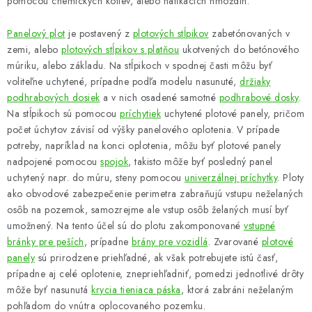
pomocou chemických kotiev, alebo natĺkacích hmoždín.
VYVÝŠENÉ ZÁHONY
Panelový plot
je postavený z
plotových stĺpikov
zabetónovaných v
KOMPOSTÉRY
zemi, alebo
plotových stĺpikov s platňou
ukotvených do betónového
múriku, alebo základu. Na stĺpikoch v spodnej časti môžu byť
BETÓNOVÉ PLOTY
voliteľne uchytené, prípadne podľa modelu nasunuté,
držiaky
podhrabových dosiek
a v nich osadené samotné
podhrabové dosky
.
AKCIA - MIERNE POŠKODENÝ TOVAR
Na stĺpikoch sú pomocou
príchytiek
uchytené plotové panely, pričom
počet úchytov závisí od výšky panelového oplotenia. V prípade
potreby, napríklad na konci oplotenia, môžu byť plotové panely
Kontakt
nadpojené pomocou
spojok
, takisto môže byť posledný panel
uchytený napr. do múru, steny pomocou
univerzálnej príchytky
. Ploty
ako obvodové zabezpečenie perimetra zabraňujú vstupu neželaných
osôb na pozemok, samozrejme ale vstup osôb želaných musí byť
umožnený. Na tento účel sú do plotu zakomponované
vstupné
bránky pre peších
, prípadne
brány pre vozidlá
. Zvarované
plotové
panely
sú prirodzene priehľadné, ak však potrebujete istú časť,
prípadne aj celé oplotenie, znepriehľadniť, pomedzi jednotlivé drôty
môže byť nasunutá
krycia tieniaca páska
, ktorá zabráni neželaným
pohľadom do vnútra oplocovaného pozemku.