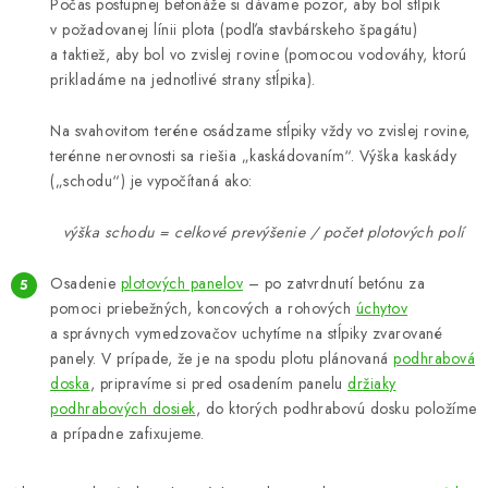
Počas postupnej betonáže si dávame pozor, aby bol stĺpik
v požadovanej línii plota (podľa stavbárskeho špagátu)
a taktiež, aby bol vo zvislej rovine (pomocou vodováhy, ktorú
prikladáme na jednotlivé strany stĺpika).
Na svahovitom teréne osádzame stĺpiky vždy vo zvislej rovine,
terénne nerovnosti sa riešia „kaskádovaním“. Výška kaskády
(„schodu“) je vypočítaná ako:
výška schodu = celkové prevýšenie / počet plotových polí
Osadenie
plotových panelov
– po zatvrdnutí betónu za
pomoci priebežných, koncových a rohových
úchytov
a správnych vymedzovačov uchytíme na stĺpiky zvarované
panely. V prípade, že je na spodu plotu plánovaná
podhrabová
doska
, pripravíme si pred osadením panelu
držiaky
podhrabových dosiek
, do ktorých podhrabovú dosku položíme
a prípadne zafixujeme.