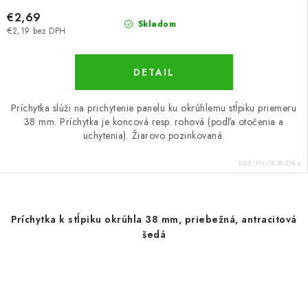
€2,69
Skladom
€2,19 bez DPH
DETAIL
Príchytka slúži na prichytenie panelu ku okrúhlemu stĺpiku priemeru
38 mm. Príchytka je koncová resp. rohová (podľa otočenia a
uchytenia). Žiarovo pozinkovaná.
Kód:
PU-OK38-ZN-4
Príchytka k stĺpiku okrúhla 38 mm, priebežná, antracitová
šedá