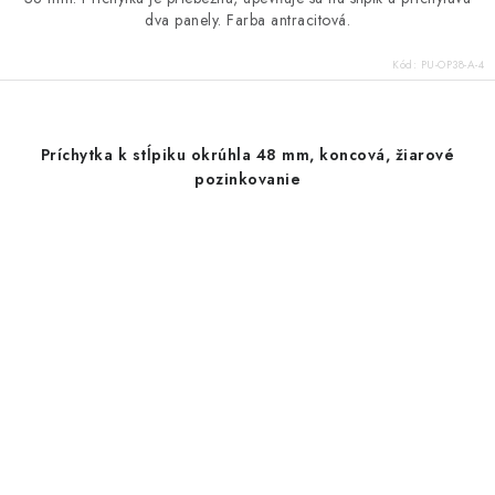
dva panely. Farba antracitová.
Kód:
PU-OP38-A-4
Príchytka k stĺpiku okrúhla 48 mm, koncová, žiarové
pozinkovanie