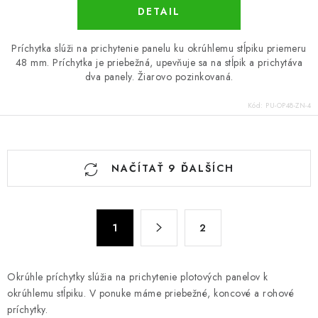
DETAIL
Príchytka slúži na prichytenie panelu ku okrúhlemu stĺpiku priemeru
48 mm. Príchytka je priebežná, upevňuje sa na stĺpik a prichytáva
dva panely. Žiarovo pozinkovaná.
Kód:
PU-OP48-ZN-4
O
NAČÍTAŤ 9 ĎALŠÍCH
v
l
á
S
d
1
2
t
a
r
c
á
Okrúhle príchytky slúžia na prichytenie plotových panelov k
n
i
okrúhlemu stĺpiku. V ponuke máme priebežné, koncové a rohové
k
e
príchytky.