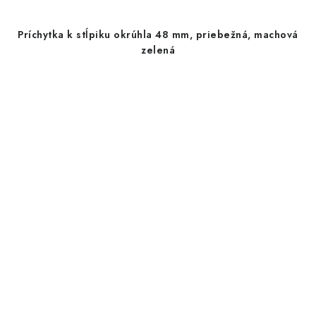
Príchytka k stĺpiku okrúhla 48 mm, priebežná, machová
zelená