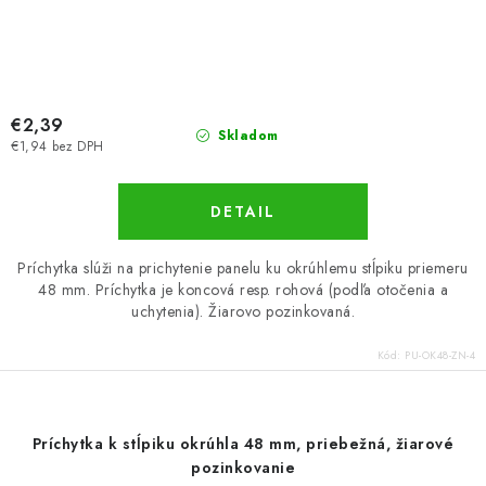
€2,39
Skladom
€1,94 bez DPH
DETAIL
Príchytka slúži na prichytenie panelu ku okrúhlemu stĺpiku priemeru
48 mm. Príchytka je koncová resp. rohová (podľa otočenia a
uchytenia). Žiarovo pozinkovaná.
Kód:
PU-OK48-ZN-4
Príchytka k stĺpiku okrúhla 48 mm, priebežná, žiarové
pozinkovanie