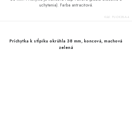
uchytenia). Farba antracitová.
Kód:
PU-OK38-A-4
Príchytka k stĺpiku okrúhla 38 mm, koncová, machová
zelená