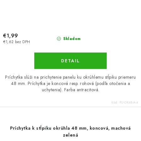
€1,99
Skladom
€1,62 bez DPH
DETAIL
Príchytka slúži na prichytenie panelu ku okrúhlemu stĺpiku priemeru
48 mm. Príchytka je koncová resp. rohová (podľa otočenia a
uchytenia). Farba antracitová.
Kód:
PU-OK48-A-4
Príchytka k stĺpiku okrúhla 48 mm, koncová, machová
zelená