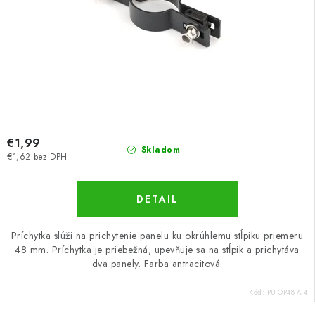
€1,99
Skladom
€1,62 bez DPH
DETAIL
Príchytka slúži na prichytenie panelu ku okrúhlemu stĺpiku priemeru
48 mm. Príchytka je priebežná, upevňuje sa na stĺpik a prichytáva
dva panely. Farba antracitová.
Kód:
PU-OP48-A-4