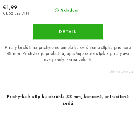
€1,99
Skladom
€1,62 bez DPH
DETAIL
Príchytka slúži na prichytenie panelu ku okrúhlemu stĺpiku priemeru
48 mm. Príchytka je priebežná, upevňuje sa na stĺpik a prichytáva
dva panely. Farba zelená.
Kód:
PU-OP48-Z-4
Príchytka k stĺpiku okrúhla 38 mm, koncová, antracitová
šedá