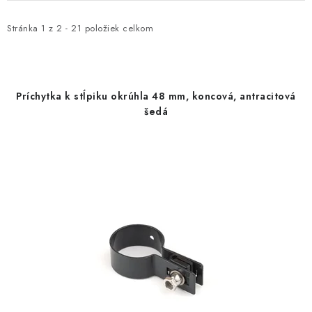
p
d
i
e
Stránka
1
z
2
-
21
položiek celkom
s
n
p
i
r
e
Príchytka k stĺpiku okrúhla 48 mm, koncová, antracitová
o
p
šedá
d
r
u
o
k
d
t
u
o
k
v
t
o
v