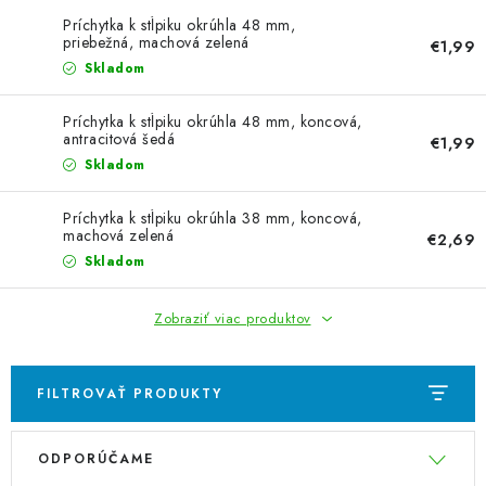
VYVÝŠENÉ ZÁHONY
Príchytka k stĺpiku okrúhla 48 mm,
priebežná, machová zelená
€1,99
KOMPOSTÉRY
Skladom
BETÓNOVÉ PLOTY
Príchytka k stĺpiku okrúhla 48 mm, koncová,
antracitová šedá
€1,99
Skladom
AKCIA - MIERNE POŠKODENÝ TOVAR
Príchytka k stĺpiku okrúhla 38 mm, koncová,
Kontakt
machová zelená
€2,69
Skladom
Zobraziť viac produktov
FILTROVAŤ PRODUKTY
V
R
ODPORÚČAME
ý
a