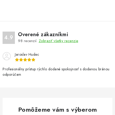
o
p
v
r
a
v
n
k
i
y
e
Overené zákazníkmi
v
4.9
ý
98
recenzií.
Zobraziť všetky recenzie
p
i
Jaroslav Hudec
s
u
Profesionálny prístup rýchlo dodané spokojnosť s dodanou bránou
odporúčam
Pomôžeme vám s výberom