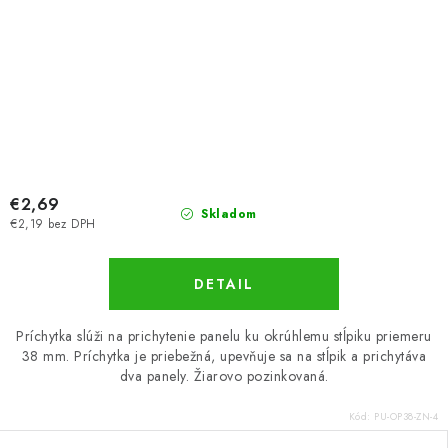
€2,69
Skladom
€2,19 bez DPH
DETAIL
Príchytka slúži na prichytenie panelu ku okrúhlemu stĺpiku priemeru
38 mm. Príchytka je priebežná, upevňuje sa na stĺpik a prichytáva
dva panely. Žiarovo pozinkovaná.
Kód:
PU-OP38-ZN-4