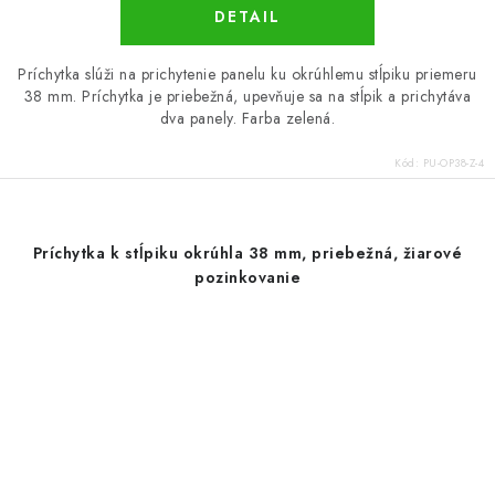
DETAIL
Príchytka slúži na prichytenie panelu ku okrúhlemu stĺpiku priemeru
38 mm. Príchytka je priebežná, upevňuje sa na stĺpik a prichytáva
dva panely. Farba zelená.
Kód:
PU-OP38-Z-4
Príchytka k stĺpiku okrúhla 38 mm, priebežná, žiarové
pozinkovanie