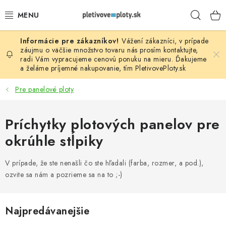
Prejsť
Hľad
na
obsah
Vážení zákazníci, v prípade
PLOTOVÉ PANELY
záujmu o väčšie množstvo tovaru nás prosím
kontaktujte
,
radi Vám vypracujeme cenovú ponuku na mieru. Ďakujeme
a želáme príjemné nakupovanie, tím
PletivovePloty.sk
PLETIVO
Pre panelové ploty
STĹPIKY
Príchytky plotových panelov pre
PODHRABOVÉ DOSKY
okrúhle stĺpiky
BRÁNY A BRÁNKY
V prípade, že ste nenašli čo ste hľadali (farba, rozmer, a pod.),
GABIÓNY (PLOTY, KOŠE)
ozvite sa nám a pozrieme sa na to ;-)
PRÍSLUŠENSTVO
Najpredávanejšie