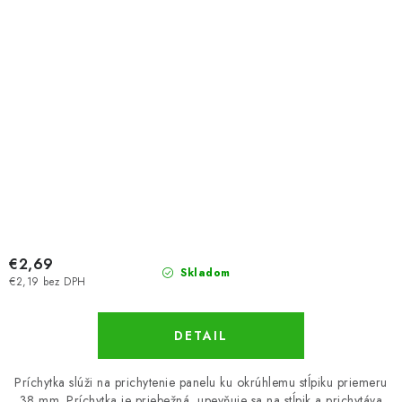
€2,69
Skladom
€2,19 bez DPH
DETAIL
Príchytka slúži na prichytenie panelu ku okrúhlemu stĺpiku priemeru
38 mm. Príchytka je priebežná, upevňuje sa na stĺpik a prichytáva