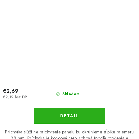
€2,69
Skladom
€2,19 bez DPH
DETAIL
Príchytka slúži na prichytenie panelu ku okrúhlemu stĺpiku priemeru
38 mm. Príchytka je koncová resp. rohová (podľa otočenia a