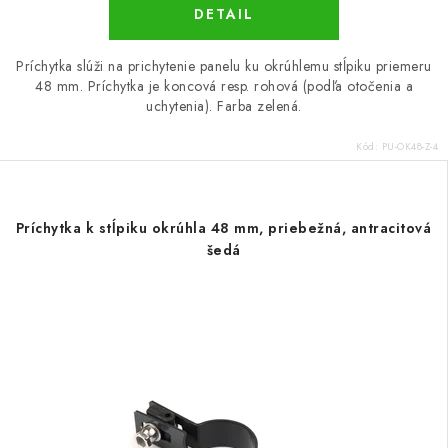
DETAIL
Príchytka slúži na prichytenie panelu ku okrúhlemu stĺpiku priemeru
48 mm. Príchytka je koncová resp. rohová (podľa otočenia a
uchytenia). Farba zelená.
Kód:
PU-OK48-Z-4
Príchytka k stĺpiku okrúhla 48 mm, priebežná, antracitová
šedá