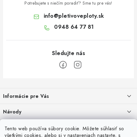
Potrebujete s niečím poradiť? Sme tu pre vás!
info
@
pletivoveploty.sk
0948 64 77 81
Z
á
Informácie pre Vás
p
ä
Recenzie na Heureke
Návody
t
i
Cenová ponuka na mieru
Návod na zostavenie vyvýšeného záhonu
Overené zákazníkmi
Tento web používa súbory cookie. Môžete súhlasiť so
10.9.2024
e
všetkými cookies, alebo si v nastaveniach nastavte, s