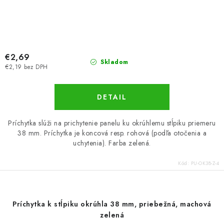
€2,69
Skladom
€2,19 bez DPH
DETAIL
Príchytka slúži na prichytenie panelu ku okrúhlemu stĺpiku priemeru
38 mm. Príchytka je koncová resp. rohová (podľa otočenia a
uchytenia). Farba zelená.
Kód:
PU-OK38-Z-4
Príchytka k stĺpiku okrúhla 38 mm, priebežná, machová
zelená