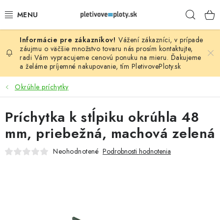
Prejsť
Hľad
na
obsah
Vážení zákazníci, v prípade
PLOTOVÉ PANELY
záujmu o väčšie množstvo tovaru nás prosím
kontaktujte
,
radi Vám vypracujeme cenovú ponuku na mieru. Ďakujeme
a želáme príjemné nakupovanie, tím
PletivovePloty.sk
PLETIVO
Okrúhle príchytky
STĹPIKY
Príchytka k stĺpiku okrúhla 48
PODHRABOVÉ DOSKY
mm, priebežná, machová zelená
BRÁNY A BRÁNKY
Neohodnotené
Podrobnosti hodnotenia
GABIÓNY (PLOTY, KOŠE)
PRÍSLUŠENSTVO