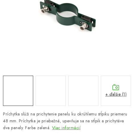
VYVÝŠENÉ ZÁHONY
KOMPOSTÉRY
BETÓNOVÉ PLOTY
AKCIA - MIERNE POŠKODENÝ TOVAR
Kontakt
+ ďalšie (1)
Príchytka slúži na prichytenie panelu ku okrúhlemu stĺpiku priemeru
48 mm. Príchytka je priebežná, upevňuje sa na stĺpik a prichytáva
dva panely. Farba zelená.
Viac informácií