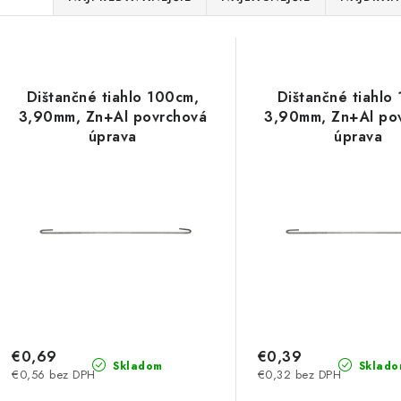
a
V
d
ý
e
Dištančné tiahlo 100cm,
Dištančné tiahlo
p
3,90mm, Zn+Al povrchová
3,90mm, Zn+Al po
n
úprava
úprava
i
s
e
p
p
r
r
o
o
d
d
u
€0,69
€0,39
u
Skladom
Sklado
€0,56 bez DPH
€0,32 bez DPH
k