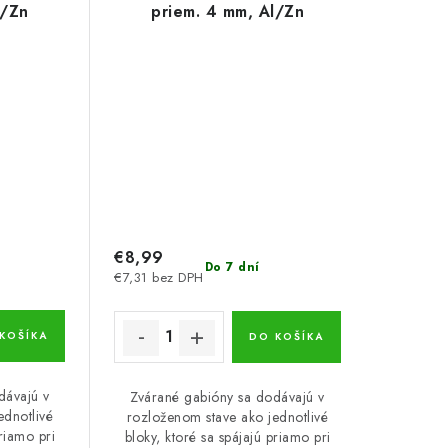
l/Zn
priem. 4 mm, Al/Zn
€8,99
Do 7 dní
€7,31 bez DPH
KOŠÍKA
DO KOŠÍKA
dávajú v
Zvárané gabióny sa dodávajú v
ednotlivé
rozloženom stave ako jednotlivé
priamo pri
bloky, ktoré sa spájajú priamo pri