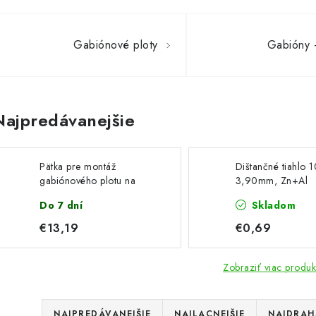
Gabiónové ploty
Gabióny -
Najpredávanejšie
Pätka pre montáž
Dištančné tiahlo 
gabiónového plotu na
3,90mm, Zn+Al
betónový podklad,
povrchová úprava
Do 7 dní
Skladom
žiarovo pozinkovaná
€13,19
€0,69
Zobraziť viac produk
R
NAJPREDÁVANEJŠIE
NAJLACNEJŠIE
NAJDRAH