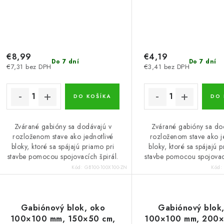
€8,99
€4,19
Do 7 dní
Do 7 dní
€7,31 bez DPH
€3,41 bez DPH
DO KOŠÍKA
DO 
Zvárané gabióny sa dodávajú v
Zvárané gabióny sa do
rozloženom stave ako jednotlivé
rozloženom stave ako j
bloky, ktoré sa spájajú priamo pri
bloky, ktoré sa spájajú 
stavbe pomocou spojovacích špirál.
stavbe pomocou spojovací
Kód:
GB100-100X100-ZN
Kód:
Gabiónový blok, oko
Gabiónový blok
100×100 mm, 150×50 cm,
100×100 mm, 200×