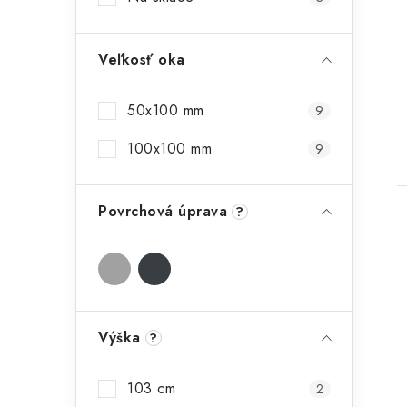
t
Veľkosť oka
50x100 mm
9
100x100 mm
9
Povrchová úprava
?
Výška
?
103 cm
2