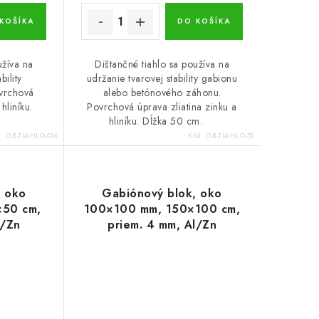
KOŠÍKA
DO KOŠÍKA
užíva na
Dištančné tiahlo sa používa na
bility
udržanie tvarovej stability gabionu
ovrchová
alebo betónového záhonu.
hliníku.
Povrchová úprava zliatina zinku a
.
hliníku. Dĺžka 50 cm.
d:
GB-TIAHLO-016
Kód:
GB-TIAHLO-51
, oko
Gabiónový blok, oko
×50 cm,
100×100 mm, 150×100 cm,
l/Zn
priem. 4 mm, Al/Zn