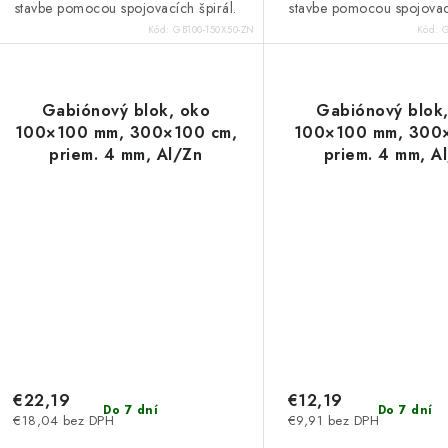
stavbe pomocou spojovacích špirál.
stavbe pomocou spojovací
Kód:
GB100-150X50-ZN
Kód:
G
Gabiónový blok, oko
Gabiónový blok
100×100 mm, 300×100 cm,
100×100 mm, 300
priem. 4 mm, Al/Zn
priem. 4 mm, A
€22,19
€12,19
Do 7 dní
Do 7 dní
€18,04 bez DPH
€9,91 bez DPH