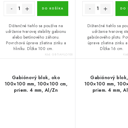
k
t
DO KOŠÍKA
DO 
o
o
Dištančné tiahlo sa používa na
Dištančné tiahlo sa po
v
v
udržanie tvarovej stability gabionu
udržanie tvarovej sta
alebo betónového záhonu.
gabiónového plotu. P
Povrchová úprava zliatina zinku a
úprava zliatina zinku a 
hliníku. Dĺžka 100 cm.
Dĺžka 16 cm
Kód:
GB-TIAHLO-100
Kó
Gabiónový blok, oko
Gabiónový blok
100×100 mm, 100×100 cm,
100×100 mm, 100
priem. 4 mm, Al/Zn
priem. 4 mm, A