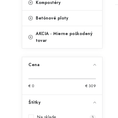
Kompostéry
Betónové ploty
AKCIA - Mierne poškodený
tovar
i
Cena
€
0
€
309
Štítky
Na sklade
3