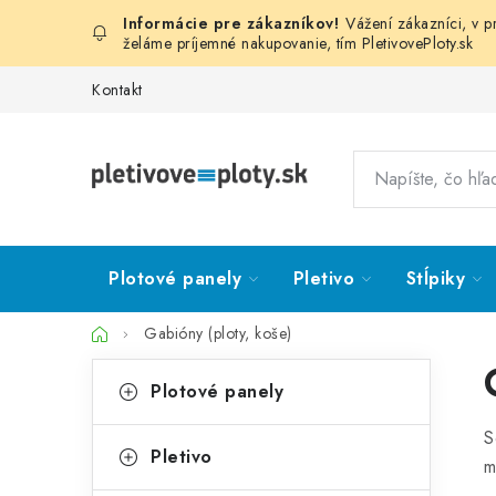
Prejsť
Vážení zákazníci, v 
na
želáme príjemné nakupovanie, tím
PletivovePloty.sk
obsah
Kontakt
Plotové panely
Pletivo
Stĺpiky
Domov
Gabióny (ploty, koše)
B
K
Preskočiť
Plotové panely
kategórie
a
o
S
t
č
Pletivo
m
e