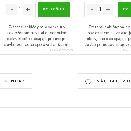
DO KOŠÍKA
DO 
Zvárané gabióny sa dodávajú v
Zvárané gabióny sa do
rozloženom stave ako jednotlivé
rozloženom stave ako j
bloky, ktoré sa spájajú priamo pri
bloky, ktoré sa spájajú 
stavbe pomocou spojovacích špirál.
stavbe pomocou spojovací
Kód:
GB100-300X100-ZN
Kód:
O
HORE
NAČÍTAŤ 12 
v
á
d
a