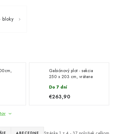
 bloky
100cm,
Gabiónový plot - sekcia
250 x 203 cm, vrátane
príslušenstva, žiarové
Do 7 dní
pozinkovanie
€263,90
tov
Stránka
1
z
4
-
37
položiek celkom
ŠIE
ABECEDNE