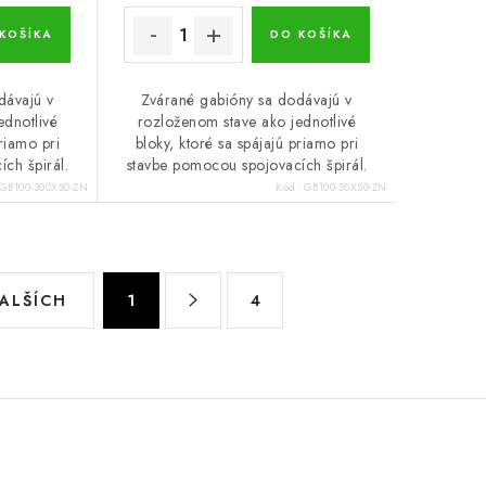
KOŠÍKA
DO KOŠÍKA
dávajú v
Zvárané gabióny sa dodávajú v
ednotlivé
rozloženom stave ako jednotlivé
priamo pri
bloky, ktoré sa spájajú priamo pri
ch špirál.
stavbe pomocou spojovacích špirál.
GB100-300X50-ZN
Kód:
GB100-50X50-ZN
S
ĎALŠÍCH
1
4
t
r
á
n
k
o