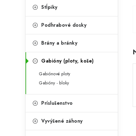
n
g
Stĺpiky
ý
ó
p
r
Podhrabové dosky
a
i
Brány a bránky
e
n
e
Gabióny (ploty, koše)
l
Gabiónové ploty
Gabióny - bloky
Príslušenstvo
Vyvýšené záhony