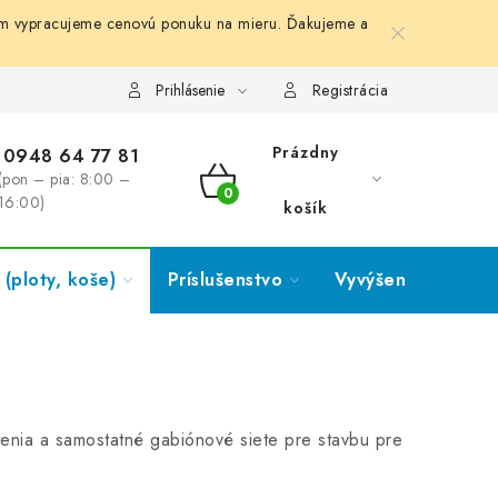
ám vypracujeme cenovú ponuku na mieru. Ďakujeme a
Prihlásenie
Registrácia
Prázdny
0948 64 77 81
(pon – pia: 8:00 –
NÁKUPNÝ
16:00)
košík
KOŠÍK
(ploty, koše)
Príslušenstvo
Vyvýšené záhony
enia a samostatné gabiónové siete pre stavbu pre