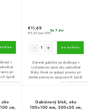
€11,69
Do 7 dní
€9,50 bez DPH
KOŠÍKA
DO KOŠÍKA
dávajú v
Zvárané gabióny sa dodávajú v
ednotlivé
rozloženom stave ako jednotlivé
priamo pri
bloky, ktoré sa spájajú priamo pri
ch špirál.
stavbe pomocou spojovacích špirál.
GB100-100X50-ZN
Kód:
GB100-150X100-ZN
, oko
Gabiónový blok, oko
100 cm,
100×100 mm, 200×50 cm,