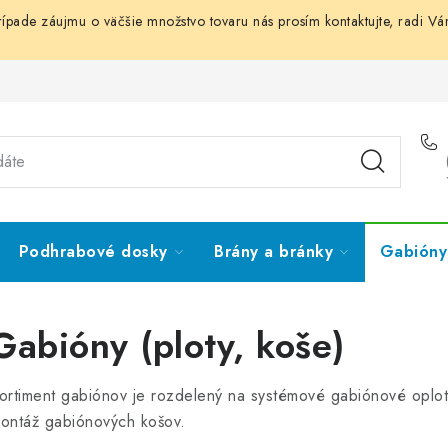
prípade záujmu o väčšie množstvo tovaru nás prosím
kontaktujte
, radi V
Podhrabové dosky
Brány a bránky
Gabióny 
Gabióny (ploty, koše)
ortiment gabiónov je rozdelený na systémové gabiónové oplot
ontáž gabiónových košov.