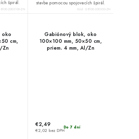
ch špirál.
stavbe pomocou spojovacích špirál.
B100-200X100-ZN
Kód:
GB100-200X50-ZN
, oko
Gabiónový blok, oko
×50 cm,
100×100 mm, 50×50 cm,
l/Zn
priem. 4 mm, Al/Zn
€2,49
Do 7 dní
€2,02 bez DPH