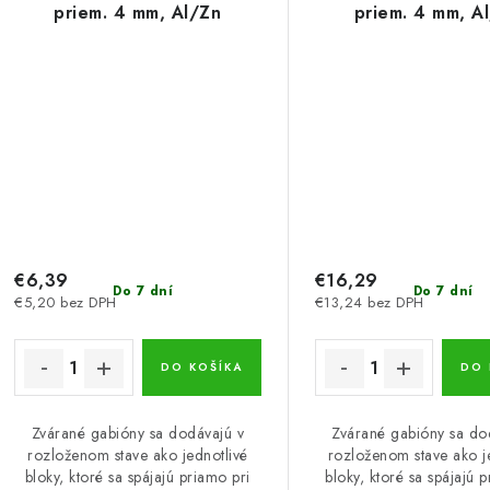
priem. 4 mm, Al/Zn
priem. 4 mm, A
€6,39
€16,29
Do 7 dní
Do 7 dní
€5,20 bez DPH
€13,24 bez DPH
DO KOŠÍKA
DO 
Zvárané gabióny sa dodávajú v
Zvárané gabióny sa do
rozloženom stave ako jednotlivé
rozloženom stave ako j
bloky, ktoré sa spájajú priamo pri
bloky, ktoré sa spájajú 