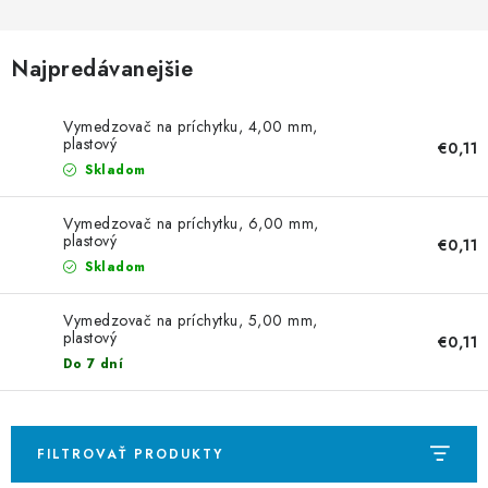
VYVÝŠENÉ ZÁHONY
KOMPOSTÉRY
Najpredávanejšie
BETÓNOVÉ PLOTY
Vymedzovač na príchytku, 4,00 mm,
plastový
€0,11
AKCIA - MIERNE POŠKODENÝ TOVAR
Skladom
Vymedzovač na príchytku, 6,00 mm,
Kontakt
plastový
€0,11
Skladom
Vymedzovač na príchytku, 5,00 mm,
plastový
€0,11
Do 7 dní
FILTROVAŤ PRODUKTY