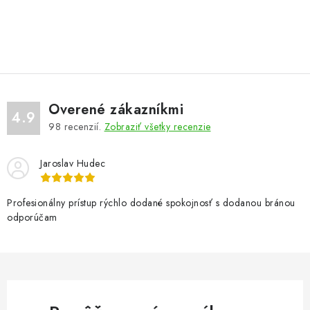
O
v
l
á
d
Overené zákazníkmi
a
4.9
98
recenzií.
Zobraziť všetky recenzie
c
i
Jaroslav Hudec
e
p
r
Profesionálny prístup rýchlo dodané spokojnosť s dodanou bránou
odporúčam
v
k
y
v
ý