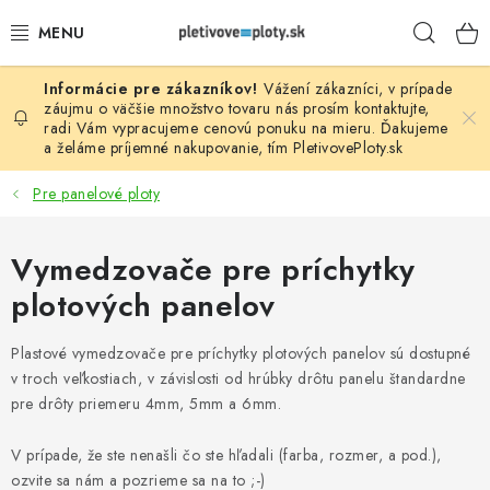
Prejsť
Hľad
na
obsah
Vážení zákazníci, v prípade
PLOTOVÉ PANELY
záujmu o väčšie množstvo tovaru nás prosím
kontaktujte
,
radi Vám vypracujeme cenovú ponuku na mieru. Ďakujeme
a želáme príjemné nakupovanie, tím
PletivovePloty.sk
PLETIVO
Pre panelové ploty
STĹPIKY
Vymedzovače pre príchytky
PODHRABOVÉ DOSKY
plotových panelov
BRÁNY A BRÁNKY
Plastové vymedzovače pre príchytky plotových panelov sú dostupné
GABIÓNY (PLOTY, KOŠE)
v troch veľkostiach, v závislosti od hrúbky drôtu panelu štandardne
pre drôty priemeru 4mm, 5mm a 6mm.
PRÍSLUŠENSTVO
V prípade, že ste nenašli čo ste hľadali (farba, rozmer, a pod.),
ozvite sa nám a pozrieme sa na to ;-)