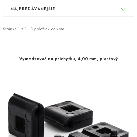
V
R
NAJPREDÁVANEJŠIE
ý
a
p
d
i
e
Stránka
1
z
1
-
3
položiek celkom
s
n
p
i
r
e
Vymedzovač na príchytku, 4,00 mm, plastový
o
p
d
r
u
o
k
d
t
u
o
k
v
t
o
v