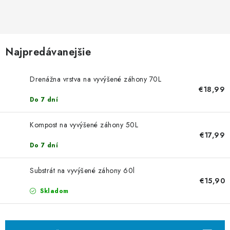
VYVÝŠENÉ ZÁHONY
KOMPOSTÉRY
Najpredávanejšie
BETÓNOVÉ PLOTY
Drenážna vrstva na vyvýšené záhony 70L
AKCIA - MIERNE POŠKODENÝ TOVAR
€18,99
Do 7 dní
Kontakt
Kompost na vyvýšené záhony 50L
€17,99
Do 7 dní
Substrát na vyvýšené záhony 60l
€15,90
Skladom