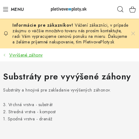
Prejsť
Hľad
na
obsah
Vážení zákazníci, v prípade
PLOTOVÉ PANELY
záujmu o väčšie množstvo tovaru nás prosím
kontaktujte
,
radi Vám vypracujeme cenovú ponuku na mieru. Ďakujeme
a želáme príjemné nakupovanie, tím
PletivovePloty.sk
PLETIVO
Vyvýšené záhony
STĹPIKY
Substráty pre vyvýšené záhony
PODHRABOVÉ DOSKY
Substráty a hnojivá pre zakladanie vyvýšených záhonov.
BRÁNY A BRÁNKY
3. Vrchná vrstva - substrát
GABIÓNY (PLOTY, KOŠE)
2. Stredná vrstva - kompost
1. Spodná vrstva - drenáž
PRÍSLUŠENSTVO