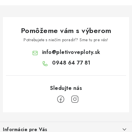
k
y
v
ý
Pomôžeme vám s výberom
p
i
Potrebujete s niečím poradiť? Sme tu pre vás!
s
info
@
pletivoveploty.sk
u
0948 64 77 81
Z
á
Informácie pre Vás