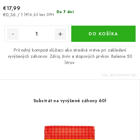
€17,99
Do 7 dní
Jednotková
€0,36 / 1 l
€14,63 bez DPH
cena:
DO KOŠÍKA
Prírodný kompost slúžiaci ako stredná vrstva pri zakladaní
vyvýšených záhonov. Zdroj živín a stopových prvkov. Balenie 50
litrov.
Kód:
BZV-KOMPOST-50L
Substrát na vyvýšené záhony 60l