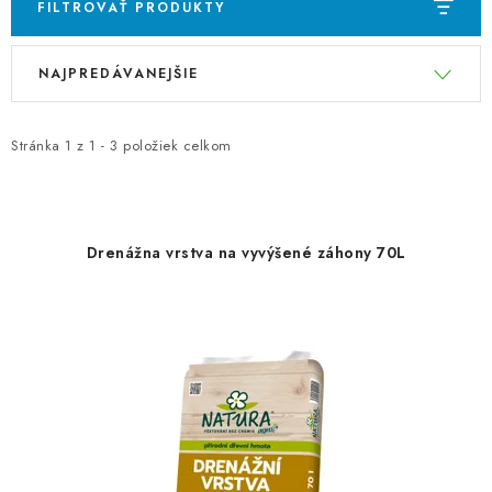
FILTROVAŤ PRODUKTY
V
R
NAJPREDÁVANEJŠIE
ý
a
p
d
i
e
Stránka
1
z
1
-
3
položiek celkom
s
n
p
i
r
e
Drenážna vrstva na vyvýšené záhony 70L
o
p
d
r
u
o
k
d
t
u
o
k
v
t
o