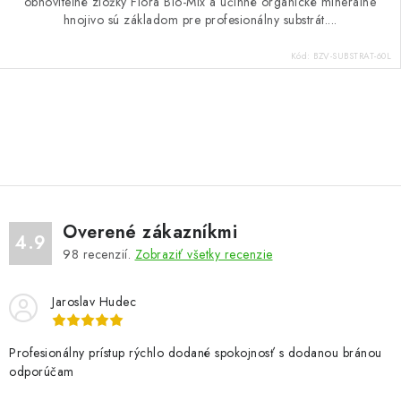
obnoviteľné zložky Flora Bio-Mix a účinné organické minerálne
hnojivo sú základom pre profesionálny substrát....
Kód:
BZV-SUBSTRAT-60L
O
v
l
á
d
Overené zákazníkmi
a
4.9
98
recenzií.
Zobraziť všetky recenzie
c
i
Jaroslav Hudec
e
p
r
Profesionálny prístup rýchlo dodané spokojnosť s dodanou bránou
odporúčam
v