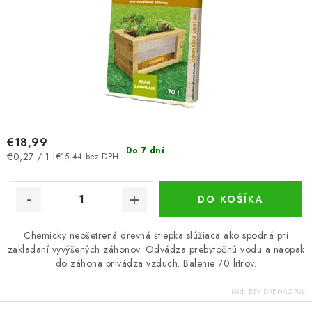
v
€18,99
Do 7 dní
Jednotková
€0,27 / 1 l
€15,44 bez DPH
cena:
DO KOŠÍKA
Chemicky neošetrená drevná štiepka slúžiaca ako spodná pri
zakladaní vyvýšených záhonov. Odvádza prebytočnú vodu a naopak
do záhona privádza vzduch. Balenie 70 litrov.
Kód:
BZV-DRENAZ-70L