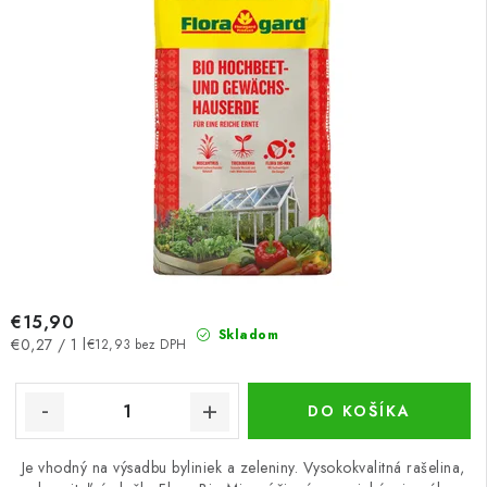
€15,90
Skladom
Jednotková
€0,27 / 1 l
€12,93 bez DPH
cena:
DO KOŠÍKA
Je vhodný na výsadbu byliniek a zeleniny. Vysokokvalitná rašelina,