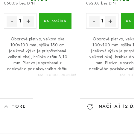
€60,08 bez DPH
€82,03 bez DPH
DO KOŠÍKA
DO 
Oborové pletivo, veľkosť oka
Oborové pletivo, veľk
100×100 mm, výška 150 cm
100×100 mm, výška 
(celková výška je prispôsobená
(celková výška je pris
veľkosti oka), hrúbka drôtu 3,10
veľkosti oka), hrúbka d
mm. Pletivo je vyrobené z
mm. Pletivo je vyro
oceľového pozinkovaného drôtu.
oceľového pozinkované
Kód:
PLO100-31-150-ZN-10M
Kód:
PLO1
O
HORE
NAČÍTAŤ 12 
v
á