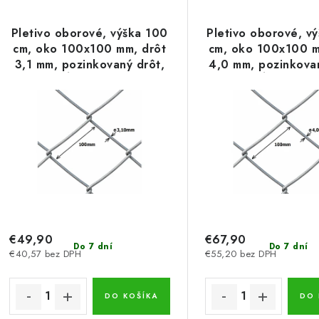
d
ý
e
Pletivo oborové, výška 100
Pletivo oborové, v
p
cm, oko 100x100 mm, drôt
cm, oko 100x100 m
n
3,1 mm, pozinkovaný drôt,
4,0 mm, pozinkovan
i
dĺžka 10 m
dĺžka 10 m
s
e
p
p
r
r
o
o
d
d
u
€49,90
€67,90
u
Do 7 dní
Do 7 dní
€40,57 bez DPH
€55,20 bez DPH
k
k
t
DO KOŠÍKA
DO 