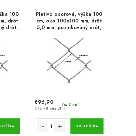
ýška 100
Pletivo oborové, výška 100
m, drôt
cm, oko 100x100 mm, drôt
ý drôt,
5,0 mm, pozinkovaný drôt,
dĺžka 10 m
€96,90
Do 7 dní
€78,78 bez DPH
KOŠÍKA
DO KOŠÍKA