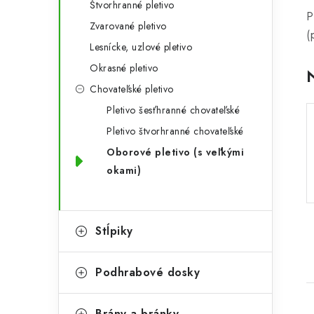
n
Štvorhranné pletivo
g
P
ý
Zvarované pletivo
ó
(
Lesnícke, uzlové pletivo
p
r
Okrasné pletivo
a
i
Chovateľské pletivo
e
n
Pletivo šesťhranné chovateľské
e
Pletivo štvorhranné chovateľské
Oborové pletivo (s veľkými
l
okami)
Stĺpiky
Podhrabové dosky
Brány a bránky