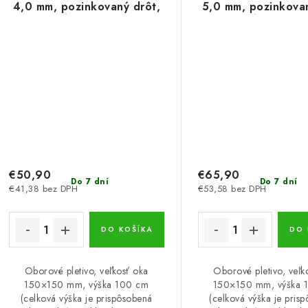
4,0 mm, pozinkovaný drôt,
5,0 mm, pozinkovan
dĺžka 10 m
dĺžka 10 m
€50,90
€65,90
Do 7 dní
Do 7 dní
€41,38 bez DPH
€53,58 bez DPH
DO KOŠÍKA
DO 
Oborové pletivo, veľkosť oka
Oborové pletivo, veľk
150×150 mm, výška 100 cm
150×150 mm, výška 
(celková výška je prispôsobená
(celková výška je pris