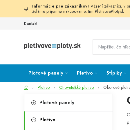
Prejsť
Vážení zákazníci, v 
na
želáme príjemné nakupovanie, tím
PletivovePloty.sk
obsah
Kontakt
Plotové panely
Pletivo
Stĺpiky
Domov
Pletivo
Chovateľské pletivo
Oborové pletiv
B
K
Preskočiť
Plotové panely
kategórie
a
o
O
t
č
Pletivo
p
e