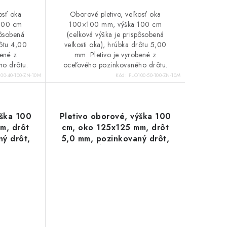
osť oka
Oborové pletivo, veľkosť oka
100 cm
100×100 mm, výška 100 cm
pôsobená
(celková výška je prispôsobená
rôtu 4,00
veľkosti oka), hrúbka drôtu 5,00
bené z
mm. Pletivo je vyrobené z
ho drôtu.
oceľového pozinkovaného drôtu.
00-40-100-ZN-10M
Kód:
PLO100-50-100-ZN-10M
ýška 100
Pletivo oborové, výška 100
m, drôt
cm, oko 125x125 mm, drôt
ý drôt,
5,0 mm, pozinkovaný drôt,
dĺžka 10 m