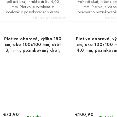
veľkosti oka), hrúbka drôtu 4,00
veľkosti oka), hrúbka d
mm. Pletivo je vyrobené z
mm. Pletivo je vyro
oceľového pozinkovaného drôtu.
oceľového pozinkované
Kód:
PLO150-40-100-ZN-10M
Kód:
PLO1
Pletivo oborové, výška 150
Pletivo oborové, v
cm, oko 100x100 mm, drôt
cm, oko 100x100 m
3,1 mm, pozinkovaný drôt,
4,0 mm, pozinkovan
dĺžka 10 m
dĺžka 10 m
€73,90
€100,90
Do 7 dní
Do 7 dní