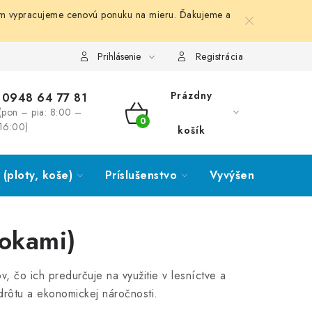
ám vypracujeme cenovú ponuku na mieru. Ďakujeme a
Prihlásenie
Registrácia
Prázdny
0948 64 77 81
(pon – pia: 8:00 –
NÁKUPNÝ
16:00)
košík
KOŠÍK
(ploty, koše)
Príslušenstvo
Vyvýšené záhony
 okami)
, čo ich predurčuje na využitie v lesníctve a
drôtu a ekonomickej náročnosti.