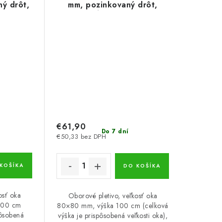
ý drôt,
mm, pozinkovaný drôt,
dĺžka 10 m
€61,90
Do 7 dní
€50,33 bez DPH
KOŠÍKA
DO KOŠÍKA
osť oka
Oborové pletivo, veľkosť oka
100 cm
80×80 mm, výška 100 cm (celková
pôsobená
výška je prispôsobená veľkosti oka),