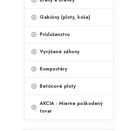
Gabióny (ploty, koše)
i
Príslušenstvo
Vyvýšené záhony
Kompostéry
Betónové ploty
AKCIA - Mierne poškodený
tovar
t