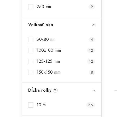
250 cm
9
Veľkosť oka
80x80 mm
4
100x100 mm
12
125x125 mm
12
150x150 mm
8
Dĺžka rolky
?
10 m
36