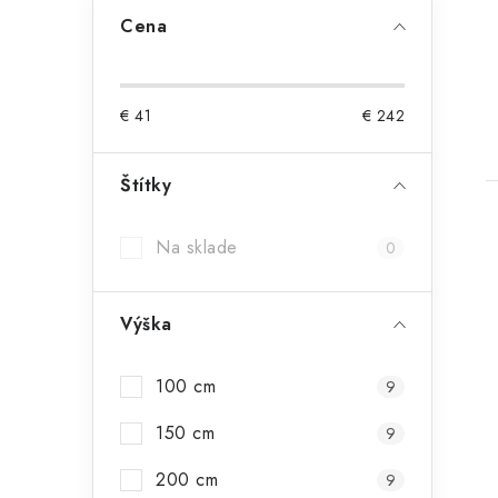
Cena
€
41
€
242
Štítky
Na sklade
0
Výška
100 cm
9
150 cm
9
200 cm
9