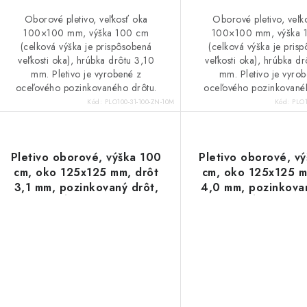
o
o
Oborové pletivo, veľkosť oka
Oborové pletivo, veľk
v
v
100×100 mm, výška 100 cm
100×100 mm, výška 
(celková výška je prispôsobená
(celková výška je pris
veľkosti oka), hrúbka drôtu 3,10
veľkosti oka), hrúbka d
mm. Pletivo je vyrobené z
mm. Pletivo je vyro
oceľového pozinkovaného drôtu.
oceľového pozinkované
Kód:
PLO100-31-100-ZN-10M
Kód:
PLO1
Pletivo oborové, výška 100
Pletivo oborové, v
cm, oko 125x125 mm, drôt
cm, oko 125x125 m
3,1 mm, pozinkovaný drôt,
4,0 mm, pozinkovan
dĺžka 10 m
dĺžka 10 m