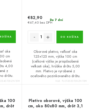
€82,90
Do 7 dní
€67,40 bez DPH
KOŠÍKA
DO KOŠÍKA
osť oka
Oborové pletivo, veľkosť oka
100 cm
125×125 mm, výška 100 cm
pôsobená
(celková výška je prispôsobená
rôtu 4,00
veľkosti oka), hrúbka drôtu 5,00
bené z
mm. Pletivo je vyrobené z
ho drôtu.
oceľového pozinkovaného drôtu.
25-40-100-ZN-10M
Kód:
PLO125-50-100-ZN-10M
ýška 100
Pletivo oborové, výška 100
m, drôt
cm, oko 80x80 mm, drôt 3,1