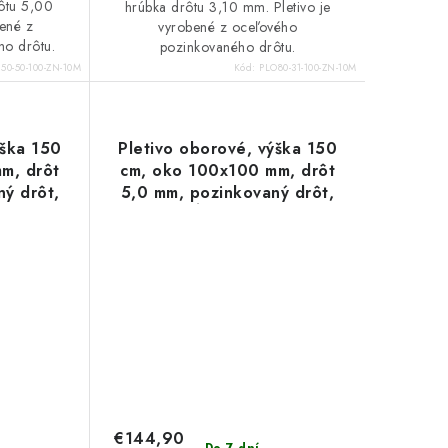
rôtu 5,00
hrúbka drôtu 3,10 mm. Pletivo je
bené z
vyrobené z oceľového
ho drôtu.
pozinkovaného drôtu.
50-50-100-ZN-10M
Kód:
PLO80-31-100-ZN-10M
ýška 150
Pletivo oborové, výška 150
m, drôt
cm, oko 100x100 mm, drôt
ý drôt,
5,0 mm, pozinkovaný drôt,
dĺžka 10 m
€144,90