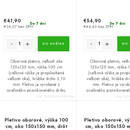
€41,90
€54,90
Do 7 dní
Do 7 dní
€34,07 bez DPH
€44,63 bez DPH
DO KOŠÍKA
DO 
Oborové pletivo, veľkosť oka
Oborové pletivo, veľk
125×125 mm, výška 100 cm
125×125 mm, výška 
(celková výška je prispôsobená
(celková výška je pris
veľkosti oka), hrúbka drôtu 3,10
veľkosti oka), hrúbka d
mm. Pletivo je vyrobené z
mm. Pletivo je vyro
oceľového pozinkovaného drôtu.
oceľového pozinkované
Kód:
PLO125-31-100-ZN-10M
Kód:
PLO1
Pletivo oborové, výška 100
Pletivo oborové, v
cm, oko 150x150 mm, drôt
cm, oko 150x150 m