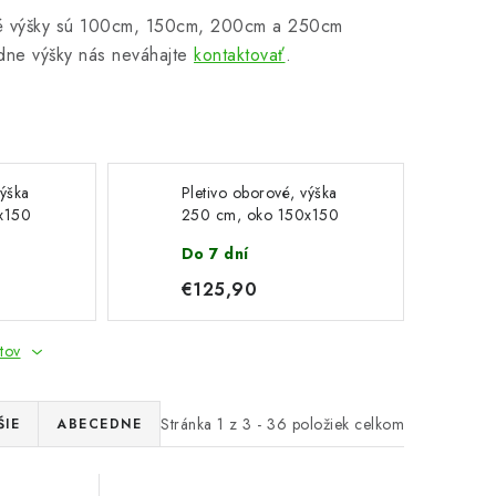
dné výšky sú 100cm, 150cm, 200cm a 250cm
dne výšky nás neváhajte
kontaktovať
.
výška
Pletivo oborové, výška
x150
250 cm, oko 150x150
,
mm, drôt 4,0 mm,
Do 7 dní
 dĺžka
pozinkovaný drôt, dĺžka
10 m
€125,90
tov
Stránka
1
z
3
-
36
položiek celkom
ŠIE
ABECEDNE