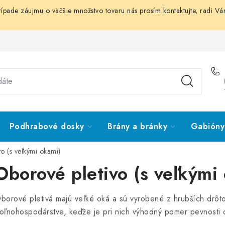
prípade záujmu o väčšie množstvo tovaru nás prosím
kontaktujte
, radi V
Podhrabové dosky
Brány a bránky
Gabióny 
o (s veľkými okami)
Oborové pletivo (s veľkými
borové pletivá majú veľké oká a sú vyrobené z hrubších drôtov
oľnohospodárstve, keďže je pri nich výhodný pomer pevnosti 