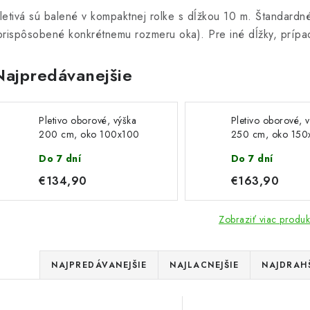
letivá sú balené v kompaktnej rolke s dĺžkou 10 m. Štandar
prispôsobené konkrétnemu rozmeru oka). Pre iné dĺžky, prípa
Najpredávanejšie
Pletivo oborové, výška
Pletivo oborové, 
200 cm, oko 100x100
250 cm, oko 150
mm, drôt 4,0 mm,
mm, drôt 5,0 mm
Do 7 dní
Do 7 dní
pozinkovaný drôt, dĺžka
pozinkovaný drôt,
10 m
10 m
€134,90
€163,90
Zobraziť viac produk
R
NAJPREDÁVANEJŠIE
NAJLACNEJŠIE
NAJDRAH
a
V