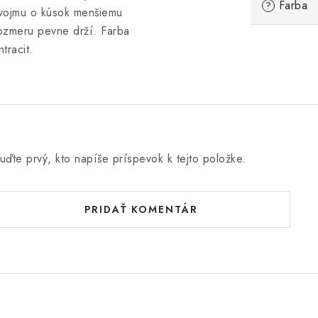
Farba
?
vojmu o kúsok menšiemu
ozmeru pevne drží. Farba
ntracit.
uďte prvý, kto napíše príspevok k tejto položke.
PRIDAŤ KOMENTÁR