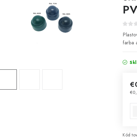
PV
Plasto
farba 
Sk
€
€0,
Jed
Kód tov