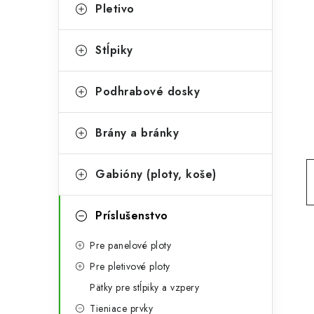
t
č
Pletivo
e
n
g
Stĺpiky
ý
ó
p
r
Podhrabové dosky
a
i
Brány a bránky
e
n
e
Gabióny (ploty, koše)
l
Príslušenstvo
Pre panelové ploty
Pre pletivové ploty
Pätky pre stĺpiky a vzpery
Tieniace prvky