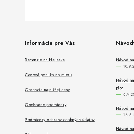
Z
á
Informácie pre Vás
Návod
p
ä
Recenzie na Heureke
Návod na
10.9.
t
Cenová ponuka na mieru
i
Návod na 
plot
Garancia najnižšej ceny
e
6.9.2
Obchodné podmienky
Návod na
16.6.
Podmienky ochrany osobných údajov
Návod na