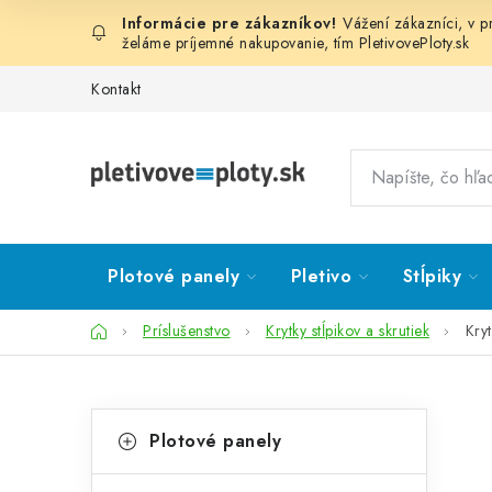
Prejsť
Vážení zákazníci, v 
na
želáme príjemné nakupovanie, tím
PletivovePloty.sk
obsah
Kontakt
Plotové panely
Pletivo
Stĺpiky
Domov
Príslušenstvo
Krytky stĺpikov a skrutiek
Kry
B
K
Preskočiť
Plotové panely
kategórie
a
o