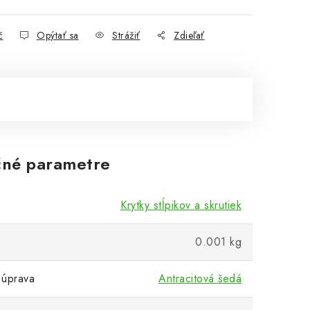
č
Opýtať sa
Strážiť
Zdieľať
né parametre
Krytky stĺpikov a skrutiek
0.001 kg
 úprava
Antracitová šedá