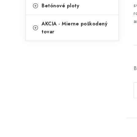
s
Betónové ploty
r
a
AKCIA - Mierne poškodený
tovar
B