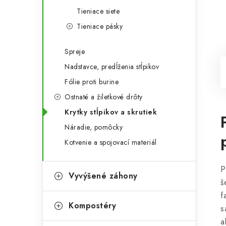
Tieniace siete
Tieniace pásky
Spreje
Nadstavce, predĺženia stĺpikov
Fólie proti burine
Ostnaté a žiletkové drôty
Krytky stĺpikov a skrutiek
Náradie, pomôcky
Kotvenie a spojovací materiál
P
Vyvýšené záhony
š
f
Kompostéry
s
a