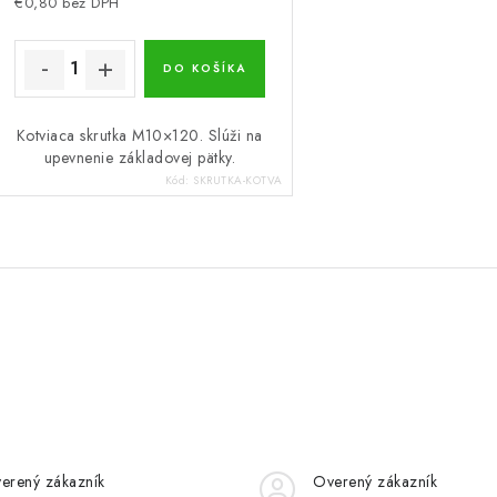
€0,80 bez DPH
DO KOŠÍKA
Kotviaca skrutka M10×120. Slúži na
upevnenie základovej pätky.
Kód:
SKRUTKA-KOTVA
erený zákazník
Overený zákazník