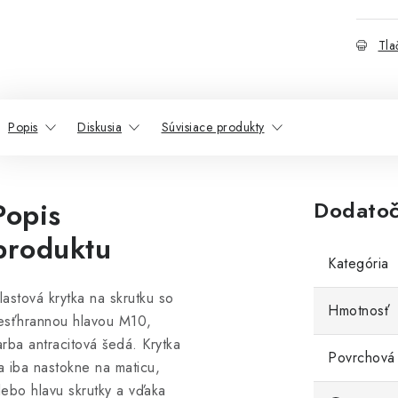
Tla
Popis
Diskusia
Súvisiace produkty
Popis
Dodatoč
produktu
Kategória
lastová krytka na skrutku so
Hmotnosť
esťhrannou hlavou M10,
arba antracitová šedá. Krytka
Povrchová
a iba nastokne na maticu,
lebo hlavu skrutky a vďaka