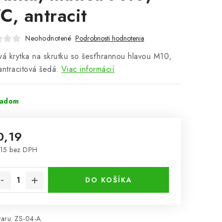
C, antracit
Neohodnotené
Podrobnosti hodnotenia
vá krytka na skrutku so šesťhrannou hlavou M10,
antracitová šedá.
Viac informácií
ladom
0,19
15 bez DPH
notková cena:
DO KOŠÍKA
aru:
ZS-04-A