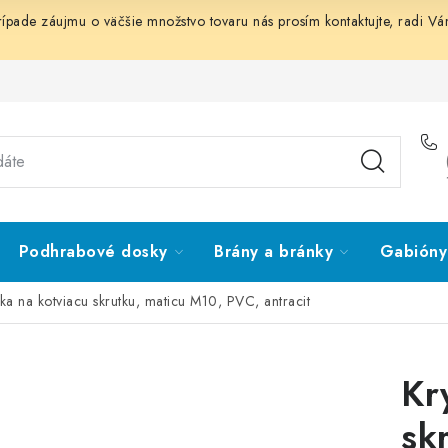
prípade záujmu o väčšie množstvo tovaru nás prosím
kontaktujte
, radi V
Podhrabové dosky
Brány a bránky
Gabióny 
tka na kotviacu skrutku, maticu M10, PVC, antracit
Kr
sk