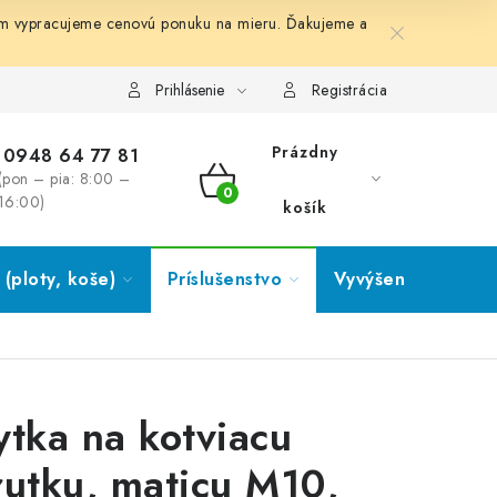
ám vypracujeme cenovú ponuku na mieru. Ďakujeme a
Prihlásenie
Registrácia
Prázdny
0948 64 77 81
(pon – pia: 8:00 –
NÁKUPNÝ
16:00)
košík
KOŠÍK
(ploty, koše)
Príslušenstvo
Vyvýšené záhony
ytka na kotviacu
rutku, maticu M10,