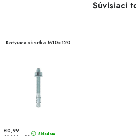
Súvisiaci t
Kotviaca skrutka M10×120
€0,99
Skladom