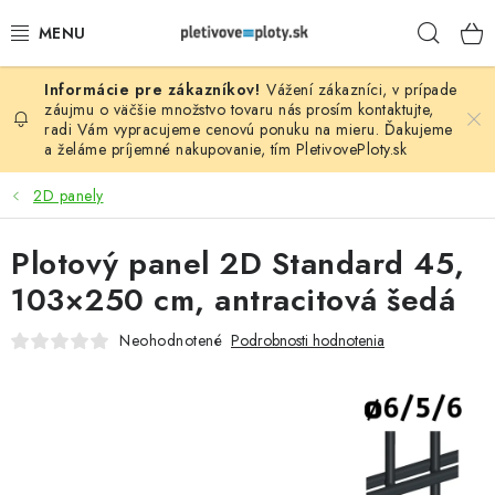
Prejsť
Hľad
na
obsah
Vážení zákazníci, v prípade
PLOTOVÉ PANELY
záujmu o väčšie množstvo tovaru nás prosím
kontaktujte
,
radi Vám vypracujeme cenovú ponuku na mieru. Ďakujeme
a želáme príjemné nakupovanie, tím
PletivovePloty.sk
PLETIVO
2D panely
STĹPIKY
Plotový panel 2D Standard 45,
PODHRABOVÉ DOSKY
103×250 cm, antracitová šedá
BRÁNY A BRÁNKY
Neohodnotené
Podrobnosti hodnotenia
GABIÓNY (PLOTY, KOŠE)
PRÍSLUŠENSTVO