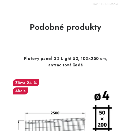
Kód:
PU-UC-656-A
Podobné produkty
Plotový panel 3D Light 50, 103×250 cm,
antracitová šedá
24 %
Akcia