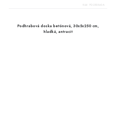
Kód:
PD-250X40-A
Podhrabová doska betónová, 30x5x250 cm,
hladká, antracit