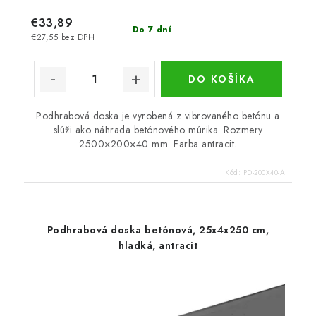
€33,89
Do 7 dní
€27,55 bez DPH
DO KOŠÍKA
Podhrabová doska je vyrobená z vibrovaného betónu a
slúži ako náhrada betónového múrika. Rozmery
2500×200×40 mm. Farba antracit.
Kód:
PD-200X40-A
Podhrabová doska betónová, 25x4x250 cm,
hladká, antracit