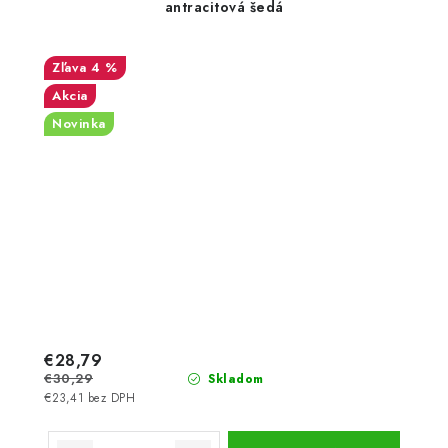
antracitová šedá
4 %
Akcia
Novinka
€28,79
€30,29
Skladom
€23,41 bez DPH