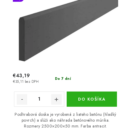
€43,19
Do 7 dní
€35,11 bez DPH
DO KOŠÍKA
Podhrabová doska je vyrobená z liateho betónu (hladký
povrch) a slúži ako náhrada betónového múrika.
Rozmery 2500×200×50 mm. Farba antracit.