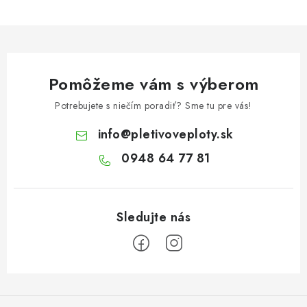
Pomôžeme vám s výberom
Potrebujete s niečím poradiť? Sme tu pre vás!
info
@
pletivoveploty.sk
0948 64 77 81
Z
á