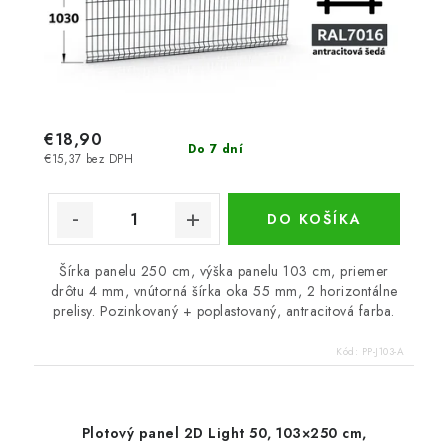
€18,90
Do 7 dní
€15,37 bez DPH
DO KOŠÍKA
Šírka panelu 250 cm, výška panelu 103 cm, priemer
drôtu 4 mm, vnútorná šírka oka 55 mm, 2 horizontálne
prelisy. Pozinkovaný + poplastovaný, antracitová farba.
Kód:
PP-J103-A
Plotový panel 2D Light 50, 103×250 cm,