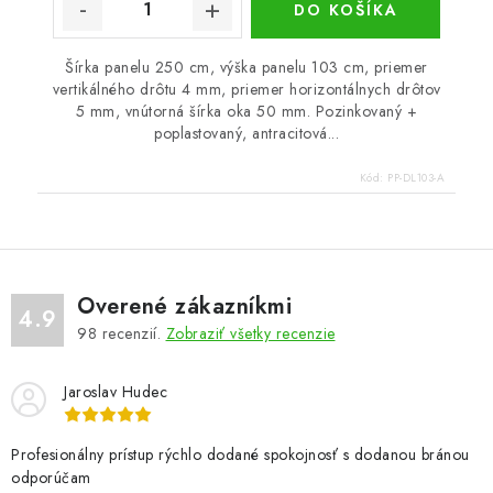
DO KOŠÍKA
Šírka panelu 250 cm, výška panelu 103 cm, priemer
vertikálného drôtu 4 mm, priemer horizontálnych drôtov
5 mm, vnútorná šírka oka 50 mm. Pozinkovaný +
poplastovaný, antracitová...
Kód:
PP-DL103-A
Overené zákazníkmi
4.9
98
recenzií.
Zobraziť všetky recenzie
Jaroslav Hudec
Profesionálny prístup rýchlo dodané spokojnosť s dodanou bránou
odporúčam