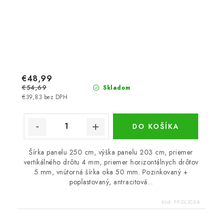
€48,99
€54,69
Skladom
€39,83 bez DPH
DO KOŠÍKA
Šírka panelu 250 cm, výška panelu 203 cm, priemer
vertikálného drôtu 4 mm, priemer horizontálnych drôtov
5 mm, vnútorná šírka oka 50 mm. Pozinkovaný +
poplastovaný, antracitová...
Kód:
PP-DL203-A