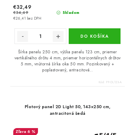
€32,49
€34,69
Skladom
€26,41 bez DPH
DO KOŠÍKA
Šírka panelu 250 cm, výška panelu 123 cm, priemer
vertikálného drôtu 4 mm, priemer horizontálnych drôtov
5 mm, vnútorná šírka oka 50 mm. Pozinkovaný +
poplastovaný, antracitová...
Kód:
PP-DL123-A
Plotový panel 2D Light 50, 143×250 cm,
antracitová šedá
6 %