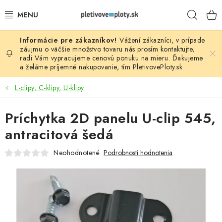
Prejsť
Hľad
na
obsah
Vážení zákazníci, v prípade
PLOTOVÉ PANELY
záujmu o väčšie množstvo tovaru nás prosím
kontaktujte
,
radi Vám vypracujeme cenovú ponuku na mieru. Ďakujeme
a želáme príjemné nakupovanie, tím
PletivovePloty.sk
PLETIVO
L-clipy, C-klipy, U-klipy
STĹPIKY
Príchytka 2D panelu U-clip 545,
PODHRABOVÉ DOSKY
antracitová šedá
BRÁNY A BRÁNKY
Neohodnotené
Podrobnosti hodnotenia
GABIÓNY (PLOTY, KOŠE)
PRÍSLUŠENSTVO