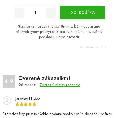
DO KOŠÍKA
Skrutka samorezná, 5,5x19mm sulúži k upevnenie
rôznych typov príchytiek k stĺpiku či inému kovovému
podkladu. Farba antracit
Kód:
SKRUTKA-TEX-A
Overené zákazníkmi
4.9
98
recenzií.
Zobraziť všetky recenzie
Jaroslav Hudec
Profesionálny prístup rýchlo dodané spokojnosť s dodanou bránou