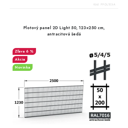
Kód:
PP-DL103-A
Plotový panel 2D Light 50, 123×250 cm,
antracitová šedá
6 %
Akcia
Novinka