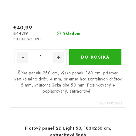
€40,99
€44,19
Skladom
€33,33 bez DPH
DO KOŠÍKA
Šírka panelu 250 cm, výška panelu 163 cm, priemer
vertikálného drôtu 4 mm, priemer horizontálnych drôtov
5 mm, vnútorná šírka oka 50 mm. Pozinkovaný +
poplastovaný, antracitová...
Kód:
PP-DL163-A
Plotový panel 2D Light 50, 183×250 cm,
antracitová šedá