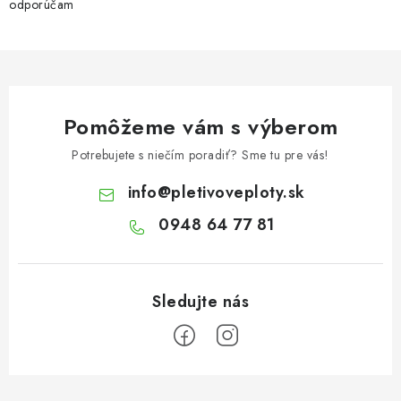
odporúčam
Pomôžeme vám s výberom
Potrebujete s niečím poradiť? Sme tu pre vás!
info
@
pletivoveploty.sk
0948 64 77 81
Z