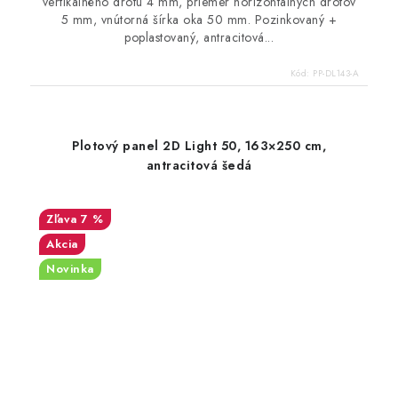
vertikálného drôtu 4 mm, priemer horizontálnych drôtov
5 mm, vnútorná šírka oka 50 mm. Pozinkovaný +
poplastovaný, antracitová...
Kód:
PP-DL143-A
Plotový panel 2D Light 50, 163×250 cm,
antracitová šedá
7 %
Akcia
Novinka