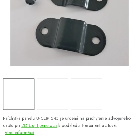
VYVÝŠENÉ ZÁHONY
KOMPOSTÉRY
BETÓNOVÉ PLOTY
AKCIA - MIERNE POŠKODENÝ TOVAR
Kontakt
Príchytka panelu U-CLIP 545 je určená na prichytenie zdvojeného
drôtu pri
2D Light paneloch
k podkladu. Farba antracitová.
Viac informácií