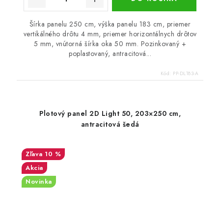
Šírka panelu 250 cm, výška panelu 183 cm, priemer
vertikálného drôtu 4 mm, priemer horizontálnych drôtov
5 mm, vnútorná šírka oka 50 mm. Pozinkovaný +
poplastovaný, antracitová...
Kód:
PP-DL183-A
Plotový panel 2D Light 50, 203×250 cm,
antracitová šedá
10 %
Akcia
Novinka