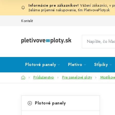
Prejsť
Vážení zákazníci, v 
na
želáme príjemné nakupovanie, tím
PletivovePloty.sk
obsah
Kontakt
Plotové panely
Pletivo
Stĺpiky
Domov
Príslušenstvo
Pre panelové ploty
Mostíkové
B
K
Preskočiť
Plotové panely
kategórie
a
o