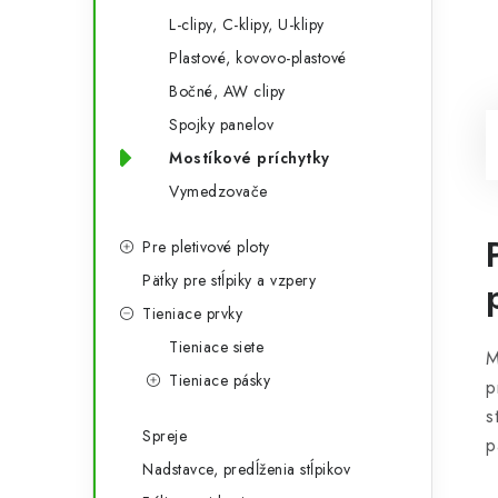
L-clipy, C-klipy, U-klipy
Plastové, kovovo-plastové
Bočné, AW clipy
Spojky panelov
Mostíkové príchytky
Vymedzovače
Pre pletivové ploty
Pätky pre stĺpiky a vzpery
Tieniace prvky
Tieniace siete
M
Tieniace pásky
p
s
Spreje
p
Nadstavce, predĺženia stĺpikov