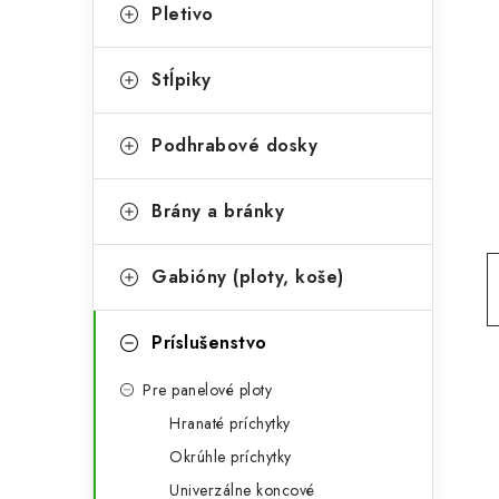
t
č
Pletivo
e
n
g
Stĺpiky
ý
ó
p
r
Podhrabové dosky
a
i
Brány a bránky
e
n
e
Gabióny (ploty, koše)
l
Príslušenstvo
Pre panelové ploty
Hranaté príchytky
Okrúhle príchytky
Univerzálne koncové