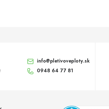
info
@
pletivoveploty.sk
0948 64 77 81
!
y