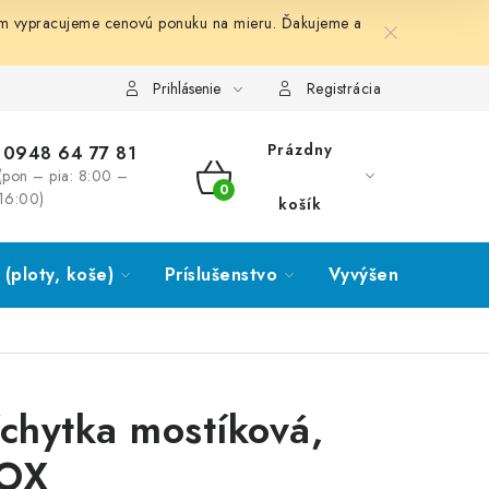
ám vypracujeme cenovú ponuku na mieru. Ďakujeme a
Prihlásenie
Registrácia
Prázdny
0948 64 77 81
(pon – pia: 8:00 –
NÁKUPNÝ
16:00)
košík
KOŠÍK
(ploty, koše)
Príslušenstvo
Vyvýšené záhony
íchytka mostíková,
OX