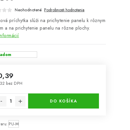
Neohodnotené
Podrobnosti hodnotenia
ová príchytka slúži na prichytenie panelu k rôznym
om a na prichytenie panelu na rôzne plochy.
informácií
ladom
0,39
,32 bez DPH
notková cena:
DO KOŠÍKA
aru:
PU-M