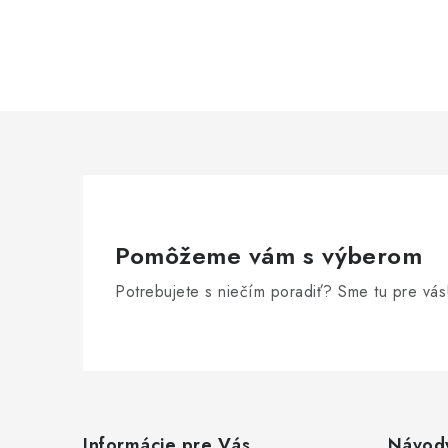
Pomôžeme vám s výberom
Potrebujete s niečím poradiť? Sme tu pre vás
Z
á
Informácie pre Vás
Návod