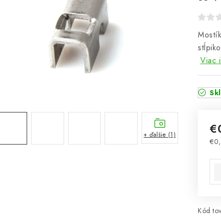
Mostík
stĺpik
Viac 
Sk
€
+ ďalšie (1)
€0
Jed
Kód tov