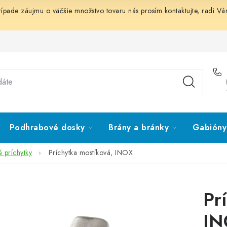
prípade záujmu o väčšie množstvo tovaru nás prosím
kontaktujte
, radi V
Podhrabové dosky
Brány a bránky
Gabióny 
 príchytky
Príchytka mostíková, INOX
Pr
IN