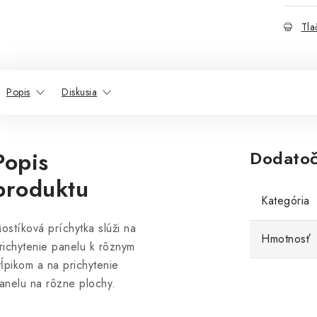
Tla
Popis
Diskusia
Popis
Dodatoč
produktu
Kategória
ostíková príchytka slúži na
Hmotnosť
richytenie panelu k rôznym
tĺpikom a na prichytenie
anelu na rôzne plochy.