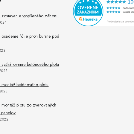
 zostavenie vyvýšeného záhonu
2024
osadenie fólie proti burine pod
023
 vyškárovanie betónového plotu
2023
 montáž betónového plotu
2023
 montáž plotu zo zvarovaných
 panelov
.2022