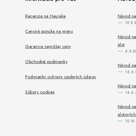
p
ä
Recenzie na Heureke
Návod na
10.9.
t
Cenová ponuka na mieru
i
Návod na 
plot
Garancia najnižšej ceny
e
6.9.2
Obchodné podmienky
Návod na
16.6.
Podmienky ochrany osobných údajov
Návod na
Súbory cookies
16.6.
Návod na
plotových
10.10