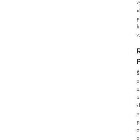
v
d
p
k
v
Š
p
p
o
k
p
p
p
p