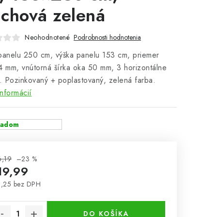
chová zelená
Neohodnotené
Podrobnosti hodnotenia
panelu 250 cm, výška panelu 153 cm, priemer
4 mm, vnútorná šírka oka 50 mm, 3 horizontálne
y. Pozinkovaný + poplastovaný, zelená farba.
informácií
ladom
6,19
–23 %
19,99
,25 bez DPH
notková cena:
DO KOŠÍKA