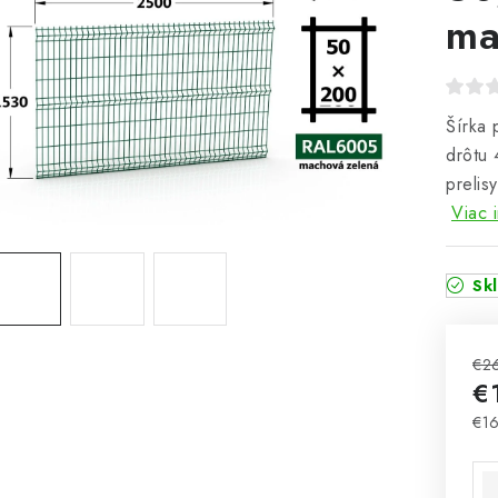
ma
Šírka 
drôtu 
prelis
Viac 
Sk
€2
€
€16
Jed