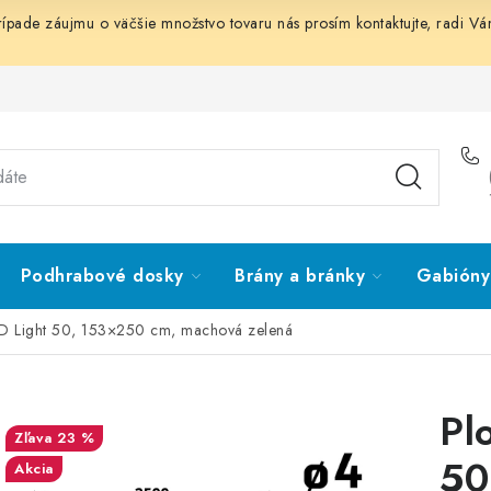
prípade záujmu o väčšie množstvo tovaru nás prosím
kontaktujte
, radi V
Podhrabové dosky
Brány a bránky
Gabióny 
3D Light 50, 153×250 cm, machová zelená
Pl
23 %
50
Akcia