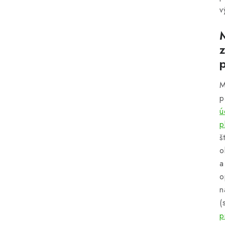
v
M
p
ú
p
š
o
a
o
n
(
p