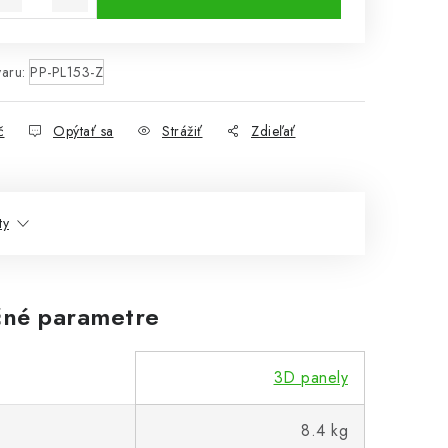
aru:
PP-PL153-Z
č
Opýtať sa
Strážiť
Zdieľať
ty
né parametre
3D panely
8.4 kg