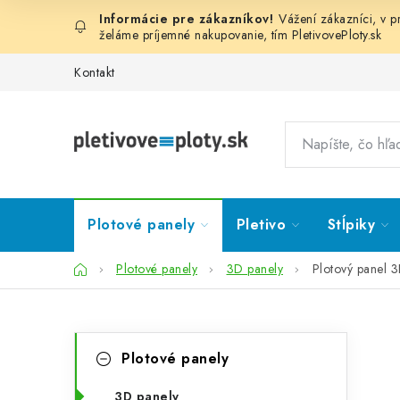
Prejsť
Vážení zákazníci, v 
na
želáme príjemné nakupovanie, tím
PletivovePloty.sk
obsah
Kontakt
Plotové panely
Pletivo
Stĺpiky
Domov
Plotové panely
3D panely
Plotový panel 
B
K
Preskočiť
Plotové panely
kategórie
a
o
3D panely