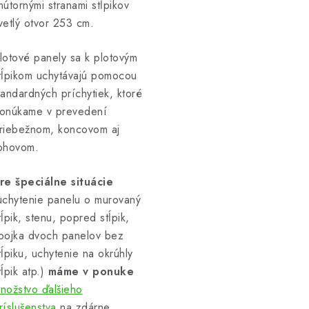
nútornými stranami stĺpikov
vetlý otvor 253 cm.
lotové panely sa k plotovým
tĺpikom uchytávajú pomocou
tandardných príchytiek, ktoré
onúkame v prevedení
riebežnom, koncovom aj
ohovom.
re špeciálne situácie
uchytenie panelu o murovaný
tĺpik, stenu, popred stĺpik,
pojka dvoch panelov bez
tĺpiku, uchytenie na okrúhly
tĺpik atp.)
máme v ponuke
nožstvo ďalšieho
ríslušenstva
na zdárne