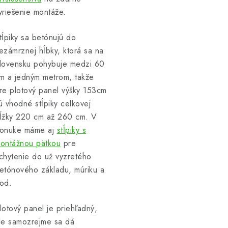
yriešenie montáže.
tĺpiky sa betónujú do
ezámrznej hĺbky, ktorá sa na
lovensku pohybuje medzi 60
m a jedným metrom, takže
re plotový panel výšky 153cm
ú vhodné stĺpiky celkovej
ĺžky 220 cm až 260 cm. V
onuke máme aj
stĺpiky s
ontážnou pätkou
pre
chytenie do už vyzretého
etónového základu, múriku a
od.
lotový panel je priehľadný,
le samozrejme sa dá