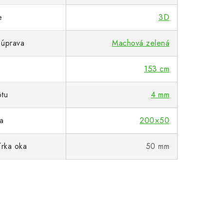
e
3D
 úprava
Machová zelená
153 cm
ôtu
4 mm
a
200×50
írka oka
50 mm