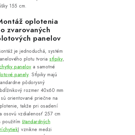
ýšky 155 cm.
Montáž oplotenia
zo zvarovaných
plotových panelov
ontáž je jednoduchá, systém
anelového plotu tvoria
stĺpiky
,
chytky panelov
a samotné
lotové panely
. Stĺpiky majú
tandardne pôdorysný
bdĺžnikový rozmer 40x60 mm
 sú orientované priečne na
plotenie, takže pri osadení
a osovú vzdialenosť 257 cm
s použitím
štandardných
ríchytiek
) vznikne medzi