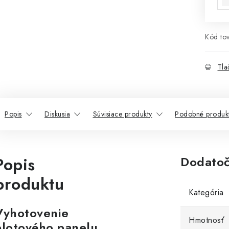
Kód tov
Tla
Popis
Diskusia
Súvisiace produkty
Podobné produk
Popis
Dodatoč
produktu
Kategória
Vyhotovenie
Hmotnosť
plotového panelu