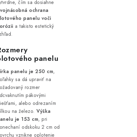
ytvrdne, čím sa dosiahne
vojnásobná ochrana
lotového panelu voči
orózii
a takisto estetický
zhľad.
Rozmery
plotového panelu
írka panelu je 250 cm
,
oľahky sa dá upraviť na
ožadovaný rozmer
dcvaknutím pákovými
liešťami, alebo odrezaním
ílkou na železo.
Výška
anelu je 153 cm
, pri
onechaní odskoku 2 cm od
ovrchu vznikne oplotenie