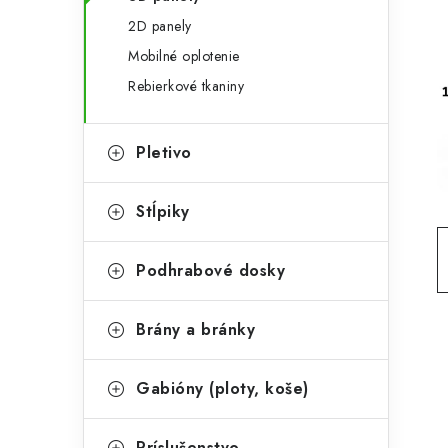
t
č
2D panely
e
n
Mobilné oplotenie
g
ý
Rebierkové tkaniny
ó
p
r
Pletivo
a
i
e
n
Stĺpiky
e
Podhrabové dosky
l
Brány a bránky
Gabióny (ploty, koše)
Príslušenstvo