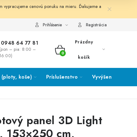
ám vypracujeme cenovú ponuku na mieru. Ďakujeme a
Prihlásenie
Registrácia
Prázdny
0948 64 77 81
(pon – pia: 8:00 –
NÁKUPNÝ
16:00)
košík
KOŠÍK
(ploty, koše)
Príslušenstvo
Vyvýšené záhony
otový panel 3D Light
, 153×250 cm,