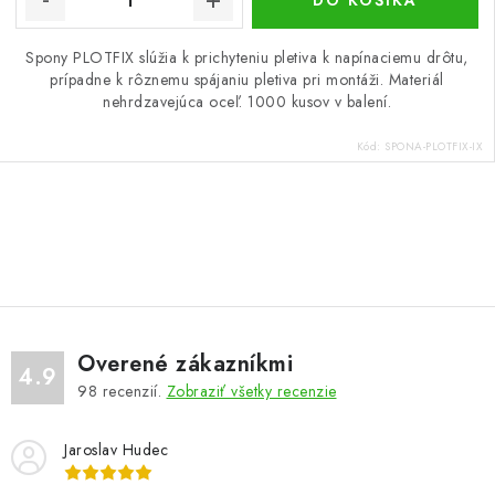
DO KOŠÍKA
Spony PLOTFIX slúžia k prichyteniu pletiva k napínaciemu drôtu,
prípadne k rôznemu spájaniu pletiva pri montáži. Materiál
nehrdzavejúca oceľ. 1000 kusov v balení.
Kód:
SPONA-PLOTFIX-IX
O
v
l
á
d
Overené zákazníkmi
a
4.9
98
recenzií.
Zobraziť všetky recenzie
c
i
Jaroslav Hudec
e
p