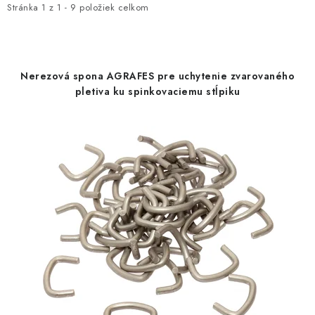
i
e
Stránka
1
z
1
-
9
položiek celkom
s
n
p
i
r
e
Nerezová spona AGRAFES pre uchytenie zvarovaného
o
p
pletiva ku spinkovaciemu stĺpiku
d
r
u
o
k
d
t
u
o
k
v
t
o
v