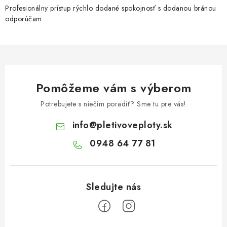
r
Profesionálny prístup rýchlo dodané spokojnosť s dodanou bránou
odporúčam
v
k
y
v
ý
Pomôžeme vám s výberom
p
i
Potrebujete s niečím poradiť? Sme tu pre vás!
s
info
@
pletivoveploty.sk
u
0948 64 77 81