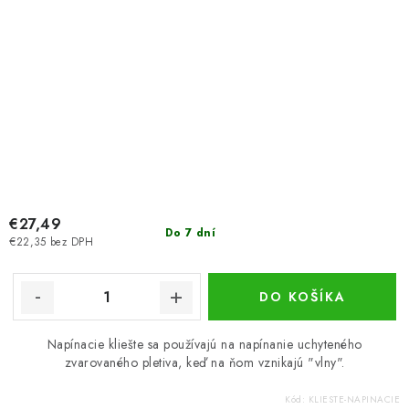
€27,49
Do 7 dní
€22,35 bez DPH
DO KOŠÍKA
Napínacie kliešte sa používajú na napínanie uchyteného
zvarovaného pletiva, keď na ňom vznikajú "vlny".
Kód:
KLIESTE-NAPINACIE