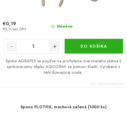
€0,19
Skladom
€0,15 bez DPH
DO KOŠÍKA
Spona AGRAFES sa používa na prichytenie zvarovaného pletiva k
spinkovaciemu stĺpiku AQIUGRAF za pomoci klieští. Vyrobená z
nehrdzavejúcej ocele.
Kód:
SPONA-AGRAFES-IX
Spona PLOTFIX, machová zelená (1000 ks)