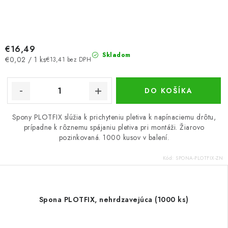
€16,49
Skladom
Jednotková
€0,02 / 1 ks
€13,41 bez DPH
cena:
DO KOŠÍKA
Spony PLOTFIX slúžia k prichyteniu pletiva k napínaciemu drôtu,
prípadne k rôznemu spájaniu pletiva pri montáži. Žiarovo
pozinkovaná. 1000 kusov v balení.
Kód:
SPONA-PLOTFIX-ZN
Spona PLOTFIX, nehrdzavejúca (1000 ks)