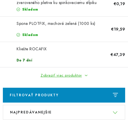
VYVÝŠENÉ ZÁHONY
zvarovaného pletiva ku spinkovaciemu stĺpiku
€0,19
Skladom
KOMPOSTÉRY
Spona PLOTFIX, machová zelená (1000 ks)
€19,59
BETÓNOVÉ PLOTY
Skladom
AKCIA - MIERNE POŠKODENÝ TOVAR
Kliešte ROCAFIX
€47,39
Do 7 dní
Kontakt
Zobraziť viac produktov
FILTROVAŤ PRODUKTY
V
R
NAJPREDÁVANEJŠIE
ý
a
p
d