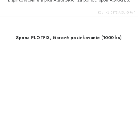
k spinkovaciemu stĺpiku AQUIGRAF za pomoci spôn AGRAFES.
Kód:
KLIESTE-AQUIGRAF
Spona PLOTFIX, žiarové pozinkovanie (1000 ks)