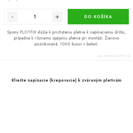
cena:
DO KOŠÍKA
Spony PLOTFIX slúžia k prichyteniu pletiva k napínaciemu drôtu,
prípadne k rôznemu spájaniu pletiva pri montáži. Žiarovo
pozinkovaná. 1000 kusov v balení.
Kód:
SPONA-PLOTFIX-A
Kliešte napínacie (krepovacie) k zváraným pletivám