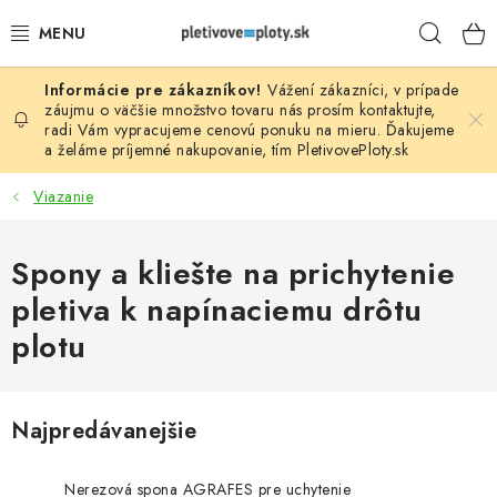
Prejsť
Hľad
na
obsah
Vážení zákazníci, v prípade
PLOTOVÉ PANELY
záujmu o väčšie množstvo tovaru nás prosím
kontaktujte
,
radi Vám vypracujeme cenovú ponuku na mieru. Ďakujeme
a želáme príjemné nakupovanie, tím
PletivovePloty.sk
PLETIVO
Viazanie
STĹPIKY
Spony a kliešte na prichytenie
PODHRABOVÉ DOSKY
pletiva k napínaciemu drôtu
BRÁNY A BRÁNKY
plotu
GABIÓNY (PLOTY, KOŠE)
Najpredávanejšie
PRÍSLUŠENSTVO
Nerezová spona AGRAFES pre uchytenie