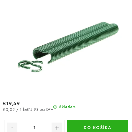
€19,59
Skladom
Jednotková
€0,02 / 1 ks
€15,93 bez DPH
cena:
DO KOŠÍKA