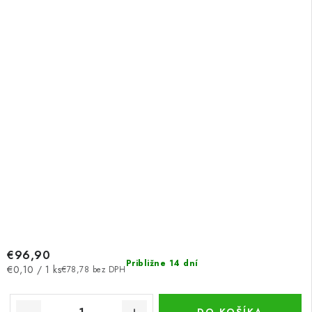
€96,90
Približne 14 dní
Jednotková
€0,10 / 1 ks
€78,78 bez DPH
cena: