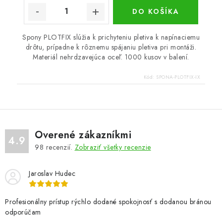
DO KOŠÍKA
Spony PLOTFIX slúžia k prichyteniu pletiva k napínaciemu
drôtu, prípadne k rôznemu spájaniu pletiva pri montáži.
Materiál nehrdzavejúca oceľ. 1000 kusov v balení.
Kód:
SPONA-PLOTFIX-IX
Overené zákazníkmi
4.9
98
recenzií.
Zobraziť všetky recenzie
Jaroslav Hudec
Profesionálny prístup rýchlo dodané spokojnosť s dodanou bránou
odporúčam