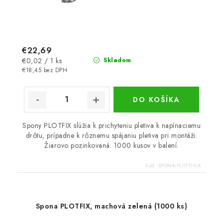
€22,69
Jednotková
€0,02 / 1 ks
Skladom
cena:
€18,45 bez DPH
DO KOŠÍKA
Spony PLOTFIX slúžia k prichyteniu pletiva k napínaciemu
drôtu, prípadne k rôznemu spájaniu pletiva pri montáži.
Žiarovo pozinkovaná. 1000 kusov v balení.
Kód:
SPONA-PLOTFIX-A
Spona PLOTFIX, machová zelená (1000 ks)