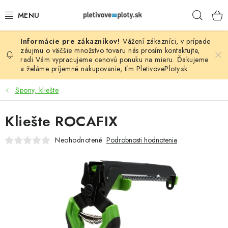
Prejsť
Hľad
na
obsah
Vážení zákazníci, v prípade
PLOTOVÉ PANELY
záujmu o väčšie množstvo tovaru nás prosím
kontaktujte
,
radi Vám vypracujeme cenovú ponuku na mieru. Ďakujeme
a želáme príjemné nakupovanie, tím
PletivovePloty.sk
PLETIVO
Spony, kliešte
STĹPIKY
Kliešte ROCAFIX
PODHRABOVÉ DOSKY
Neohodnotené
Podrobnosti hodnotenia
BRÁNY A BRÁNKY
GABIÓNY (PLOTY, KOŠE)
PRÍSLUŠENSTVO