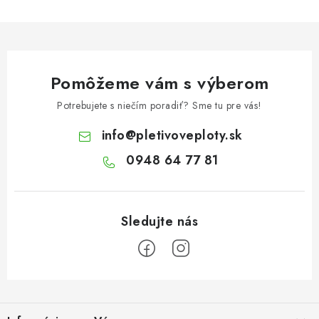
Pomôžeme vám s výberom
Potrebujete s niečím poradiť? Sme tu pre vás!
info
@
pletivoveploty.sk
0948 64 77 81
Z
á