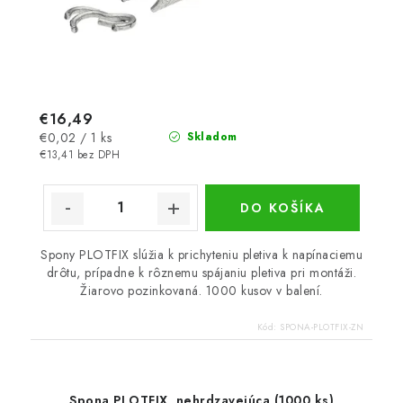
€16,49
Jednotková
€0,02 / 1 ks
Skladom
cena:
€13,41 bez DPH
DO KOŠÍKA
Spony PLOTFIX slúžia k prichyteniu pletiva k napínaciemu
drôtu, prípadne k rôznemu spájaniu pletiva pri montáži.
Žiarovo pozinkovaná. 1000 kusov v balení.
Kód:
SPONA-PLOTFIX-ZN
Spona PLOTFIX, nehrdzavejúca (1000 ks)