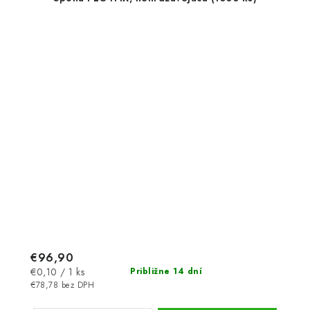
€96,90
Jednotková
€0,10 / 1 ks
Približne 14 dní
cena:
€78,78 bez DPH