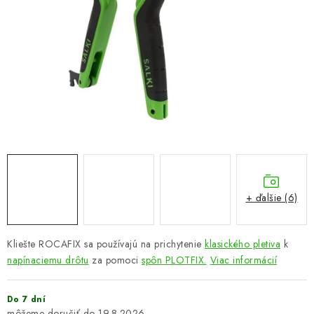
VYVÝŠENÉ ZÁHONY
KOMPOSTÉRY
BETÓNOVÉ PLOTY
AKCIA - MIERNE POŠKODENÝ TOVAR
Kontakt
+ ďalšie (6)
Kliešte ROCAFIX sa používajú na prichytenie
klasického pletiva
k
napínaciemu drôtu
za pomoci
spôn PLOTFIX.
Viac informácií
Do 7 dní
19.8.2026