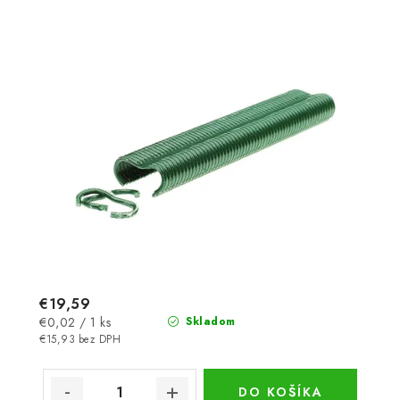
€19,59
Jednotková
€0,02 / 1 ks
Skladom
cena:
€15,93 bez DPH
DO KOŠÍKA