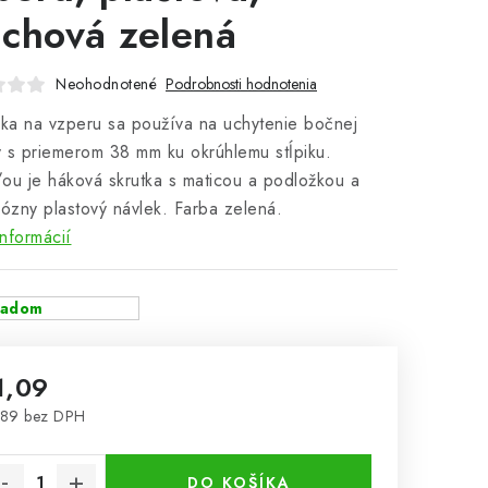
chová zelená
Neohodnotené
Podrobnosti hodnotenia
a na vzperu sa používa na uchytenie bočnej
 s priemerom 38 mm ku okrúhlemu stĺpiku.
ou je háková skrutka s maticou a podložkou a
rózny plastový návlek. Farba zelená.
informácií
ladom
1,09
,89 bez DPH
notková cena:
DO KOŠÍKA