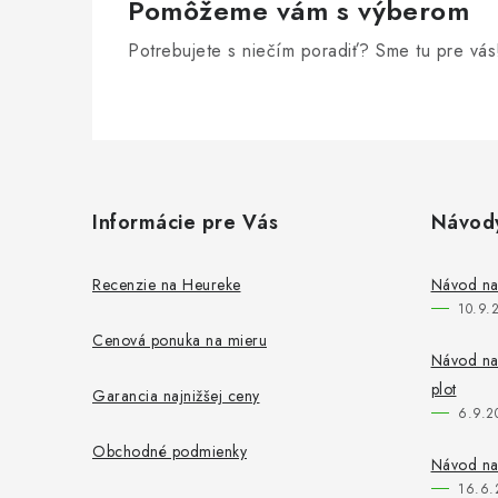
Pomôžeme vám s výberom
Potrebujete s niečím poradiť? Sme tu pre vás
Z
á
Informácie pre Vás
Návod
p
ä
Recenzie na Heureke
Návod na
10.9.
t
Cenová ponuka na mieru
i
Návod na 
plot
Garancia najnižšej ceny
e
6.9.2
Obchodné podmienky
Návod na
16.6.