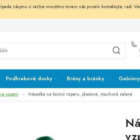
prípade záujmu o väčšie množstvo tovaru nás prosím
kontaktujte
, radi V
Podhrabové dosky
Brány a bránky
Gabióny 
na vzpery
Násadka na bočnú vzperu, plastová, machová zelená
Ná
vz