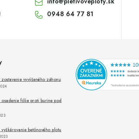
info
@
pletivoveploty.sk
0948 64 77 81
!
y
 zostavenie vyvýšeného záhonu
2024
osadenie fólie proti burine pod
023
 vyškárovanie betónového plotu
2023