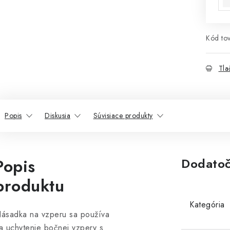
Kód tov
Tla
Popis
Diskusia
Súvisiace produkty
Popis
Dodatoč
produktu
Kategória
ásadka na vzperu sa používa
a uchytenie bočnej vzpery s