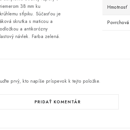
riemerom 38 mm ku
Hmotnosť
krúhlemu stĺpiku. Súčasťou je
áková skrutka s maticou a
Povrchová
odložkou a antikorózny
lastový návlek. Farba zelená.
uďte prvý, kto napíše príspevok k tejto položke.
PRIDAŤ KOMENTÁR