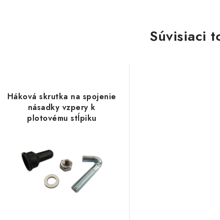
Súvisiaci t
Háková skrutka na spojenie
násadky vzpery k
plotovému stĺpiku