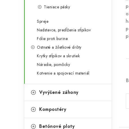
p
Tieniace pásky
o
h
Spreje
p
Nadstavce, predĺženia stĺpikov
p
Fólie proti burine
Ostnaté a žiletkové drôty
Krytky stĺpikov a skrutiek
Náradie, pomôcky
Kotvenie a spojovací materiál
B
Vyvýšené záhony
Kompostéry
Betónové ploty