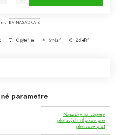
aru:
BV-NASADKA-Z
č
Opýtať sa
Strážiť
Zdieľať
né parametre
Násadky na vzpery
plotových stĺpikov pre
pletivový plot