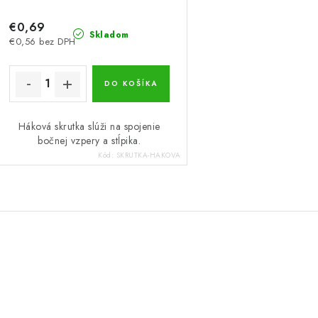
€0,69
Skladom
€0,56 bez DPH
DO KOŠÍKA
Háková skrutka slúži na spojenie
bočnej vzpery a stĺpika.
Kód:
SKRUTKA-HAKOVA