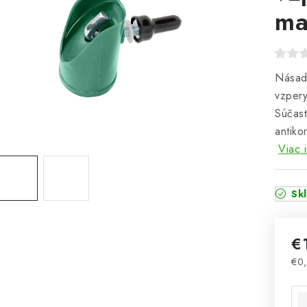
ma
Násadk
vzpery
Súčasť
antiko
Viac 
Sk
€
€0
Jed