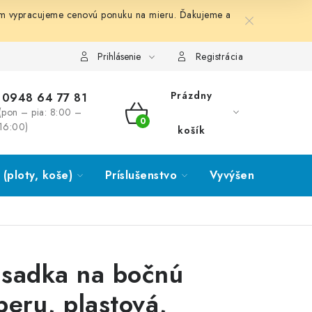
ám vypracujeme cenovú ponuku na mieru. Ďakujeme a
Prihlásenie
Registrácia
Prázdny
0948 64 77 81
(pon – pia: 8:00 –
NÁKUPNÝ
16:00)
košík
KOŠÍK
(ploty, koše)
Príslušenstvo
Vyvýšené záhony
sadka na bočnú
peru, plastová,