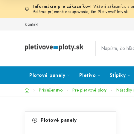
Prejsť
Vážení zákazníci, v 
na
želáme príjemné nakupovanie, tím
PletivovePloty.sk
obsah
Kontakt
Plotové panely
Pletivo
Stĺpiky
Domov
Príslušenstvo
Pre pletivové ploty
Násadky 
B
K
Preskočiť
Plotové panely
kategórie
a
o