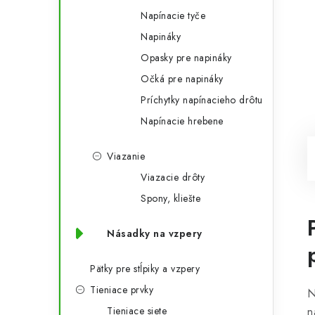
Napínacie tyče
Napináky
Opasky pre napináky
Očká pre napináky
Príchytky napínacieho drôtu
Napínacie hrebene
Viazanie
Viazacie drôty
Spony, kliešte
Násadky na vzpery
Pätky pre stĺpiky a vzpery
Tieniace prvky
N
Tieniace siete
n