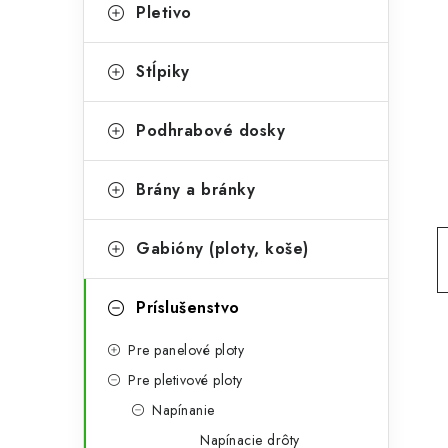
t
č
Pletivo
e
n
g
Stĺpiky
ý
ó
p
r
Podhrabové dosky
a
i
Brány a bránky
e
n
e
Gabióny (ploty, koše)
l
Príslušenstvo
Pre panelové ploty
Pre pletivové ploty
Napínanie
Napínacie drôty