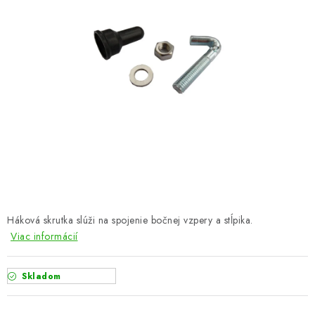
VYVÝŠENÉ ZÁHONY
KOMPOSTÉRY
BETÓNOVÉ PLOTY
AKCIA - MIERNE POŠKODENÝ TOVAR
Kontakt
Háková skrutka slúži na spojenie bočnej vzpery a stĺpika.
Viac informácií
Skladom