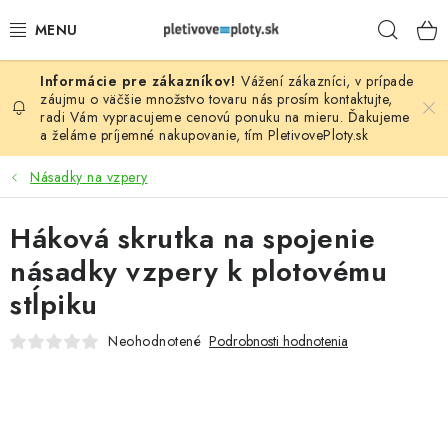
Prejsť
Hľad
na
obsah
Vážení zákazníci, v prípade
PLOTOVÉ PANELY
záujmu o väčšie množstvo tovaru nás prosím
kontaktujte
,
radi Vám vypracujeme cenovú ponuku na mieru. Ďakujeme
a želáme príjemné nakupovanie, tím
PletivovePloty.sk
PLETIVO
Násadky na vzpery
STĹPIKY
Háková skrutka na spojenie
PODHRABOVÉ DOSKY
násadky vzpery k plotovému
BRÁNY A BRÁNKY
stĺpiku
Neohodnotené
Podrobnosti hodnotenia
GABIÓNY (PLOTY, KOŠE)
PRÍSLUŠENSTVO