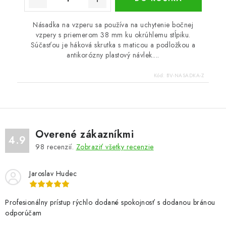
Násadka na vzperu sa používa na uchytenie bočnej
vzpery s priemerom 38 mm ku okrúhlemu stĺpiku.
Súčasťou je háková skrutka s maticou a podložkou a
antikorózny plastový návlek....
Kód:
BV-NASADKA-Z
Overené zákazníkmi
4.9
98
recenzií.
Zobraziť všetky recenzie
Jaroslav Hudec
Profesionálny prístup rýchlo dodané spokojnosť s dodanou bránou
odporúčam