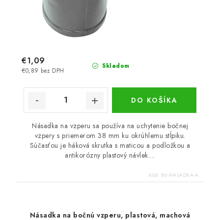
€1,09
Skladom
€0,89 bez DPH
DO KOŠÍKA
Násadka na vzperu sa používa na uchytenie bočnej
vzpery s priemerom 38 mm ku okrúhlemu stĺpiku.
Súčasťou je háková skrutka s maticou a podložkou a
antikorózny plastový návlek....
Kód:
BV-NASADKA-A
Násadka na bočnú vzperu, plastová, machová