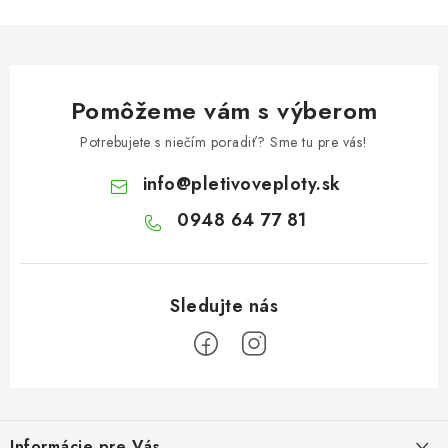
Pomôžeme vám s výberom
Potrebujete s niečím poradiť? Sme tu pre vás!
info
@
pletivoveploty.sk
0948 64 77 81
Z
á
Informácie pre Vás