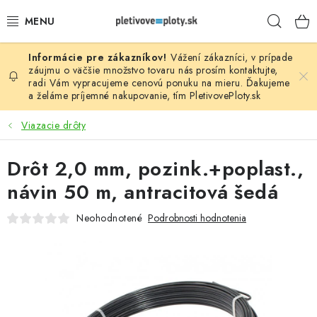
Prejsť
Hľad
na
obsah
Vážení zákazníci, v prípade
PLOTOVÉ PANELY
záujmu o väčšie množstvo tovaru nás prosím
kontaktujte
,
radi Vám vypracujeme cenovú ponuku na mieru. Ďakujeme
a želáme príjemné nakupovanie, tím
PletivovePloty.sk
PLETIVO
Viazacie drôty
STĹPIKY
Drôt 2,0 mm, pozink.+poplast.,
PODHRABOVÉ DOSKY
návin 50 m, antracitová šedá
BRÁNY A BRÁNKY
Neohodnotené
Podrobnosti hodnotenia
GABIÓNY (PLOTY, KOŠE)
PRÍSLUŠENSTVO