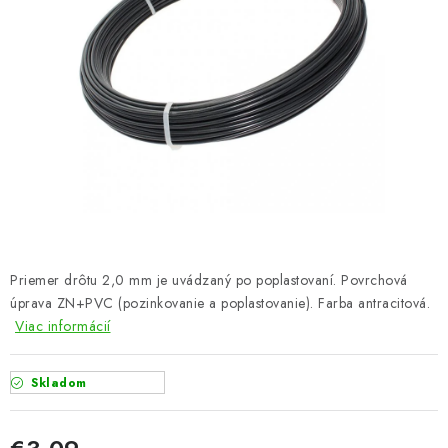
VYVÝŠENÉ ZÁHONY
KOMPOSTÉRY
BETÓNOVÉ PLOTY
AKCIA - MIERNE POŠKODENÝ TOVAR
Kontakt
Priemer drôtu 2,0 mm je uvádzaný po poplastovaní. Povrchová
úprava ZN+PVC (pozinkovanie a poplastovanie). Farba antracitová.
Viac informácií
Skladom