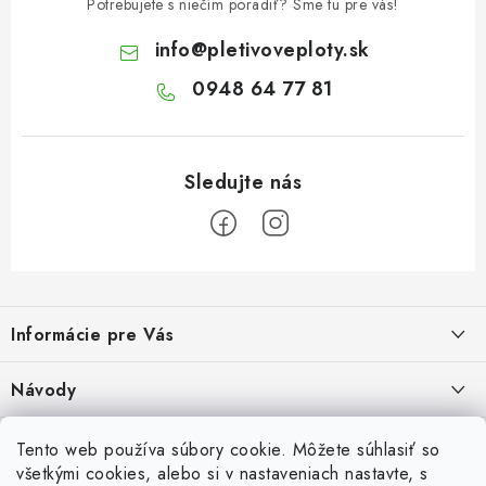
Potrebujete s niečím poradiť? Sme tu pre vás!
info
@
pletivoveploty.sk
0948 64 77 81
Z
á
Informácie pre Vás
p
ä
Recenzie na Heureke
Návody
t
i
Cenová ponuka na mieru
Návod na zostavenie vyvýšeného záhonu
Overené zákazníkmi
Tento web používa súbory cookie. Môžete súhlasiť so
10.9.2024
e
všetkými cookies, alebo si v nastaveniach nastavte, s
Garancia najnižšej ceny