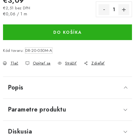
€3,09
€2,51 bez DPH
Jednotková cena:
€0,06 / 1 m
DO KOŠÍKA
Kód tovaru:
DR-20-050M-A
Tlač
Opýtať sa
Strážiť
Zdieľať
Popis
Parametre produktu
Diskusia