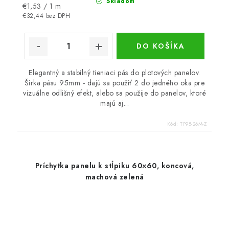
Skladom
Jednotková
€1,53 / 1 m
cena:
€32,44 bez DPH
DO KOŠÍKA
Elegantný a stabilný tieniaci pás do plotových panelov.
Šírka pásu 95mm - dajú sa použiť 2 do jedného oka pre
vizuálne odlišný efekt, alebo sa použije do panelov, ktoré
majú aj...
Kód:
TP95-26M-Z
Príchytka panelu k stĺpiku 60×60, koncová,
machová zelená