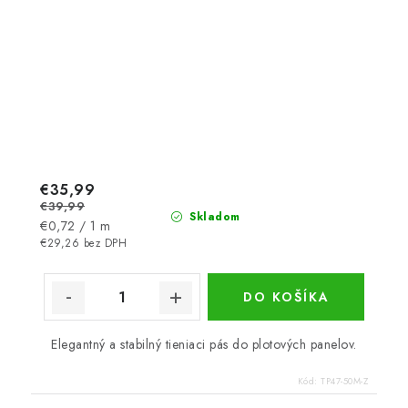
€35,99
€39,99
Skladom
Jednotková
€0,72 / 1 m
cena:
€29,26 bez DPH
DO KOŠÍKA
Elegantný a stabilný tieniaci pás do plotových panelov.
Kód:
TP47-50M-Z