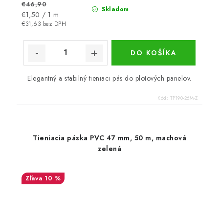
€46,90
Skladom
Jednotková
€1,50 / 1 m
cena:
€31,63 bez DPH
DO KOŠÍKA
Elegantný a stabilný tieniaci pás do plotových panelov.
Kód:
TP190-26M-Z
Tieniacia páska PVC 47 mm, 50 m, machová
zelená
10 %