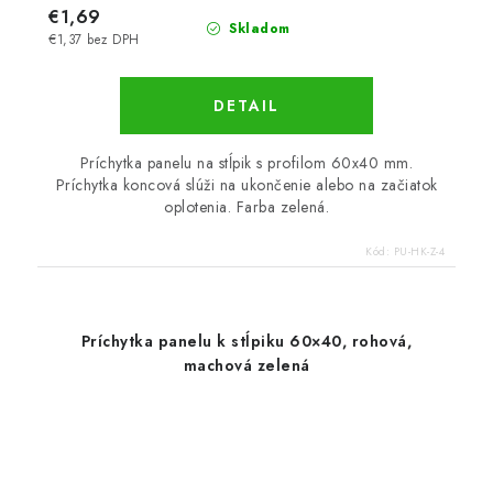
€1,69
Skladom
€1,37 bez DPH
DETAIL
Príchytka panelu na stĺpik s profilom 60x40 mm.
Príchytka koncová slúži na ukončenie alebo na začiatok
oplotenia. Farba zelená.
Kód:
PU-HK-Z-4
Príchytka panelu k stĺpiku 60×40, rohová,
machová zelená