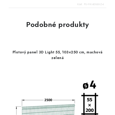
Kód:
PU-HK-60X60-Z-4
Podobné produkty
Plotový panel 3D Light 55, 103×250 cm, machová
zelená