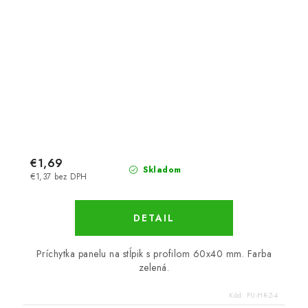
€1,69
Skladom
€1,37 bez DPH
DETAIL
Príchytka panelu na stĺpik s profilom 60x40 mm. Farba
zelená.
Kód:
PU-HR-Z-4