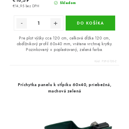
€18,39
Skladom
€14,95 bez DPH
DO KOŠÍKA
Pre plot výšky cca 120 cm, celková dĺžka 120 cm,
obdĺžnikový profil 60x40 mm, vrátane vrchnej krytky.
Pozinkovaný + poplastovaný, zelená farba.
Kód:
PSP-G120-Z
Príchytka panelu k stĺpiku 60×40, priebežná,
machová zelená