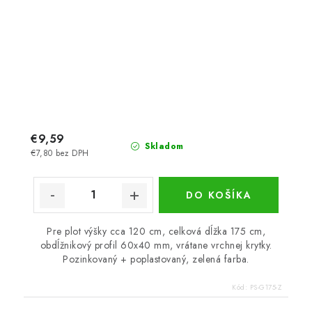
€9,59
Skladom
€7,80 bez DPH
DO KOŠÍKA
Pre plot výšky cca 120 cm, celková dĺžka 175 cm,
obdĺžnikový profil 60x40 mm, vrátane vrchnej krytky.
Pozinkovaný + poplastovaný, zelená farba.
Kód:
PS-G175-Z