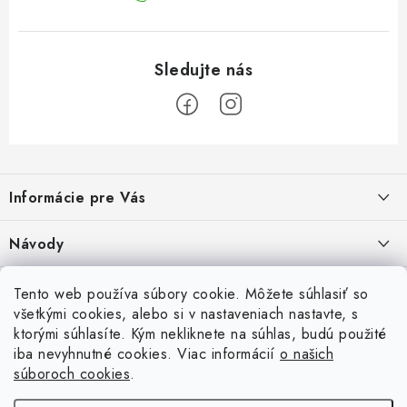
Z
á
Informácie pre Vás
p
ä
Recenzie na Heureke
Návody
t
i
Cenová ponuka na mieru
Návod na zostavenie vyvýšeného záhonu
Overené zákazníkmi
Tento web používa súbory cookie. Môžete súhlasiť so
10.9.2024
e
všetkými cookies, alebo si v nastaveniach nastavte, s
Garancia najnižšej ceny
ktorými súhlasíte. Kým nekliknete na súhlas, budú použité
Prijímame online platby
Návod na osadenie fólie proti burine pod plot
iba nevyhnutné cookies. Viac informácií
o našich
6.9.2023
Obchodné podmienky
súboroch cookies
.
Betónové ploty
Brány a pohony
Návod na vyškárovanie betónového plotu