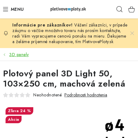
Prejsť
Hľad
na
obsah
Vážení zákazníci, v prípade
PLOTOVÉ PANELY
záujmu o väčšie množstvo tovaru nás prosím
kontaktujte
,
radi Vám vypracujeme cenovú ponuku na mieru. Ďakujeme
a želáme príjemné nakupovanie, tím
PletivovePloty.sk
PLETIVO
3D panely
STĹPIKY
Plotový panel 3D Light 50,
PODHRABOVÉ DOSKY
103×250 cm, machová zelená
BRÁNY A BRÁNKY
Neohodnotené
Podrobnosti hodnotenia
GABIÓNY (PLOTY, KOŠE)
24 %
Akcia
PRÍSLUŠENSTVO