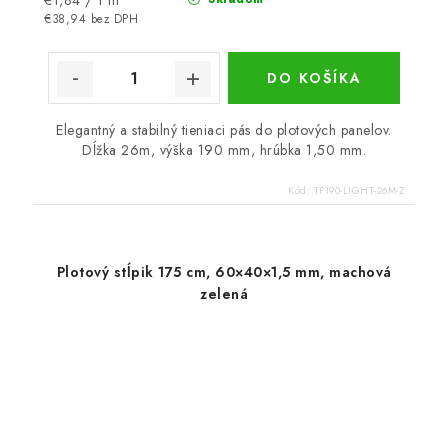
€1,84 / 1 m
cena:
€38,94 bez DPH
DO KOŠÍKA
Elegantný a stabilný tieniaci pás do plotových panelov.
Dĺžka 26m, výška 190 mm, hrúbka 1,50 mm.
Kód:
TP190-LIGHT-26M-Z
Plotový stĺpik 175 cm, 60×40×1,5 mm, machová
zelená