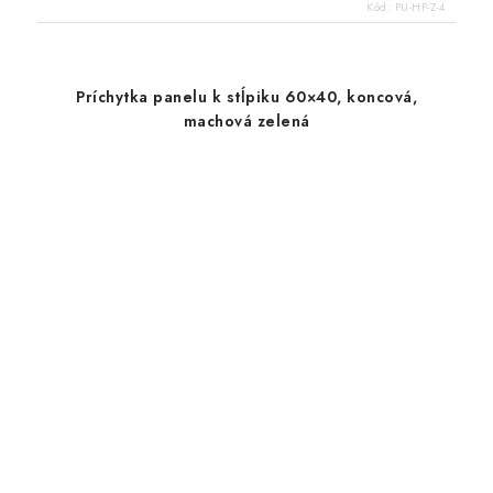
Kód:
PU-HP-Z-4
Príchytka panelu k stĺpiku 60×40, koncová,
machová zelená