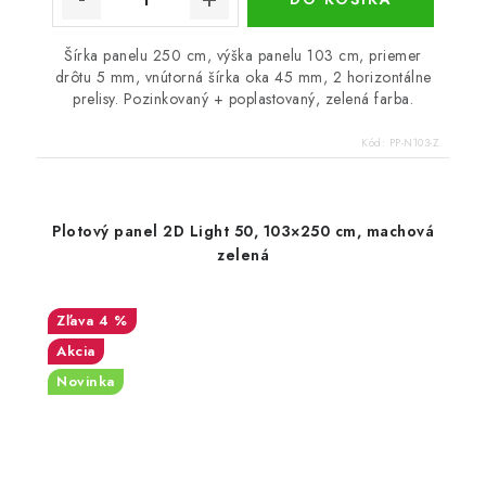
Šírka panelu 250 cm, výška panelu 103 cm, priemer
drôtu 5 mm, vnútorná šírka oka 45 mm, 2 horizontálne
prelisy. Pozinkovaný + poplastovaný, zelená farba.
Kód:
PP-N103-Z
Plotový panel 2D Light 50, 103×250 cm, machová
zelená
4 %
Akcia
Novinka