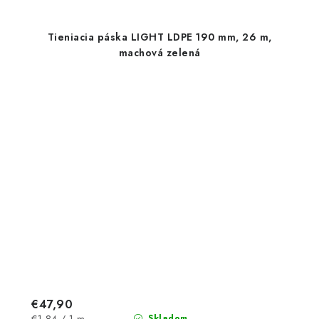
Tieniacia páska LIGHT LDPE 190 mm, 26 m,
machová zelená
€47,90
Jednotková
Skladom