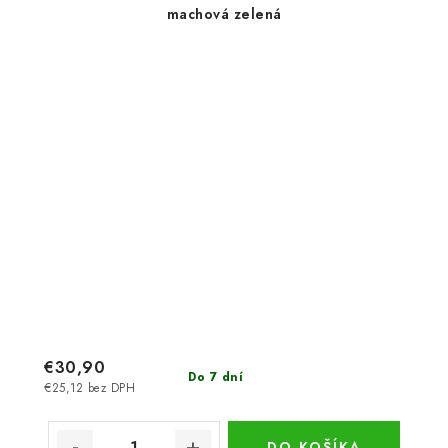
machová zelená
€30,90
Do 7 dní
€25,12 bez DPH
DO KOŠÍKA