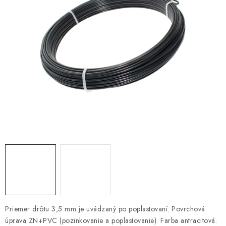
VYVÝŠENÉ ZÁHONY
KOMPOSTÉRY
BETÓNOVÉ PLOTY
AKCIA - MIERNE POŠKODENÝ TOVAR
Kontakt
Priemer drôtu 3,5 mm je uvádzaný po poplastovaní. Povrchová
úprava ZN+PVC (pozinkovanie a poplastovanie). Farba antracitová.