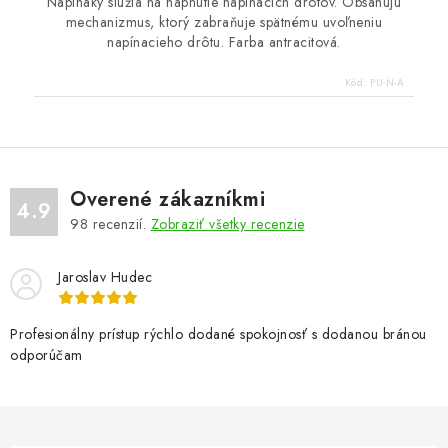
Napináky slúžia na napnutie napínacích drôtov. Obsahujú
mechanizmus, ktorý zabraňuje spätnému uvoľneniu
napínacieho drôtu. Farba antracitová.
Kód:
PU-N-A
Overené zákazníkmi
4.9
98
recenzií.
Zobraziť všetky recenzie
Jaroslav Hudec
Profesionálny prístup rýchlo dodané spokojnosť s dodanou bránou
odporúčam