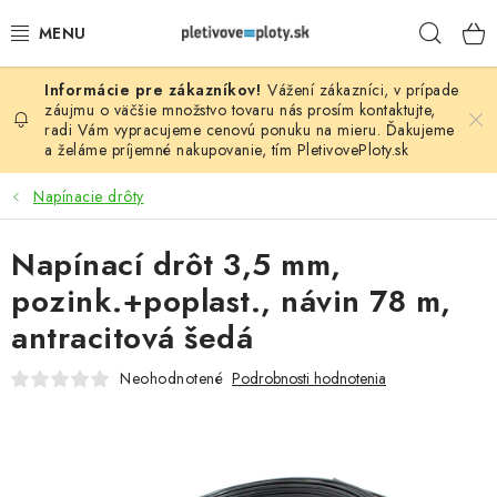
Prejsť
Hľad
na
obsah
Vážení zákazníci, v prípade
PLOTOVÉ PANELY
záujmu o väčšie množstvo tovaru nás prosím
kontaktujte
,
radi Vám vypracujeme cenovú ponuku na mieru. Ďakujeme
a želáme príjemné nakupovanie, tím
PletivovePloty.sk
PLETIVO
Napínacie drôty
STĹPIKY
Napínací drôt 3,5 mm,
PODHRABOVÉ DOSKY
pozink.+poplast., návin 78 m,
BRÁNY A BRÁNKY
antracitová šedá
Neohodnotené
Podrobnosti hodnotenia
GABIÓNY (PLOTY, KOŠE)
PRÍSLUŠENSTVO