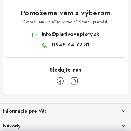
Pomôžeme vám s výberom
Potrebujete s niečím poradiť? Sme tu pre vás!
info
@
pletivoveploty.sk
0948 64 77 81
Z
á
Informácie pre Vás
p
ä
Recenzie na Heureke
Návody
t