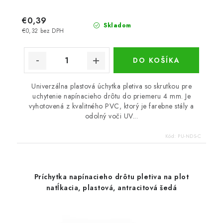
€0,39
Skladom
€0,32 bez DPH
DO KOŠÍKA
Univerzálna plastová úchytka pletiva so skrutkou pre
uchytenie napínacieho drôtu do priemeru 4 mm. Je
vyhotovená z kvalitného PVC, ktorý je farebne stály a
odolný voči UV...
Kód:
PU-NDS-C
Príchytka napínacieho drôtu pletiva na plot
natĺkacia, plastová, antracitová šedá