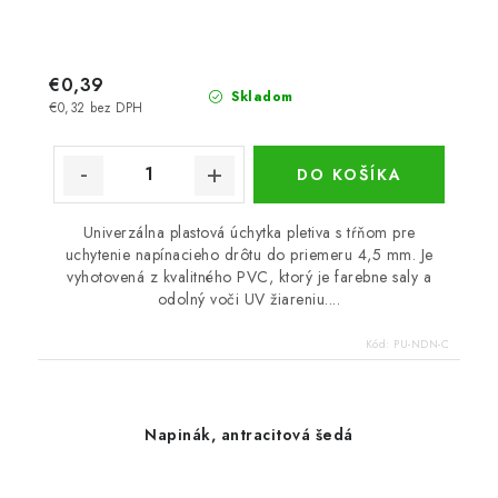
€0,39
Skladom
€0,32 bez DPH
DO KOŠÍKA
Univerzálna plastová úchytka pletiva s tŕňom pre
uchytenie napínacieho drôtu do priemeru 4,5 mm. Je
vyhotovená z kvalitného PVC, ktorý je farebne saly a
odolný voči UV žiareniu....
Kód:
PU-NDN-C
Napinák, antracitová šedá