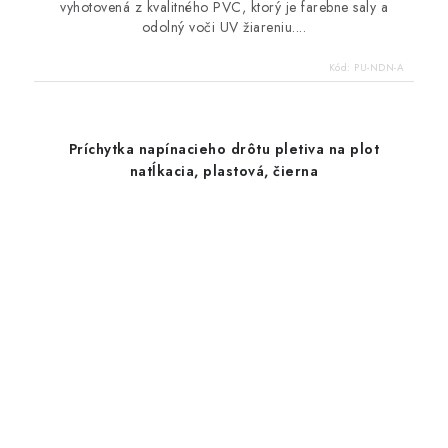
vyhotovená z kvalitného PVC, ktorý je farebne saly a
odolný voči UV žiareniu....
Kód:
PU-NDN-A
Príchytka napínacieho drôtu pletiva na plot
natĺkacia, plastová, čierna