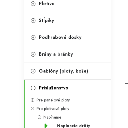
t
č
Pletivo
e
n
g
Stĺpiky
ý
ó
p
r
Podhrabové dosky
a
i
Brány a bránky
e
n
e
Gabióny (ploty, koše)
l
Príslušenstvo
Pre panelové ploty
Pre pletivové ploty
Napínanie
Napínacie drôty