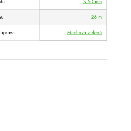
ôtu
3,50 mm
nu
26 m
 úprava
Machová zelená