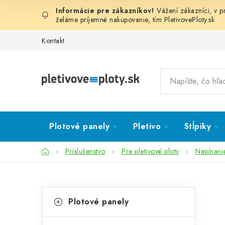
Prejsť
Vážení zákazníci, v 
na
želáme príjemné nakupovanie, tím
PletivovePloty.sk
obsah
Kontakt
Plotové panely
Pletivo
Stĺpiky
Domov
Príslušenstvo
Pre pletivové ploty
Napínani
B
K
Preskočiť
Plotové panely
kategórie
a
o