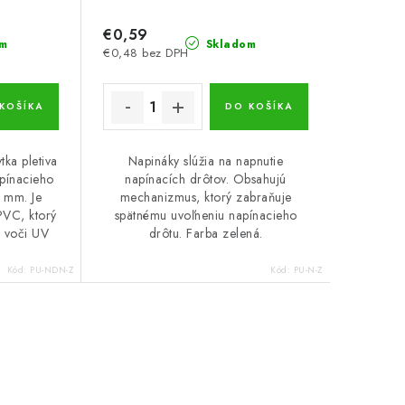
€0,59
m
Skladom
€0,48 bez DPH
KOŠÍKA
DO KOŠÍKA
tka pletiva
Napináky slúžia na napnutie
apínacieho
napínacích drôtov. Obsahujú
 mm. Je
mechanizmus, ktorý zabraňuje
PVC, ktorý
spätnému uvoľneniu napínacieho
ý voči UV
drôtu. Farba zelená.
Kód:
PU-NDN-Z
Kód:
PU-N-Z