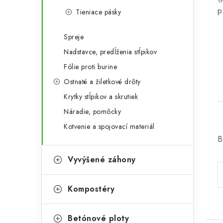
p
Tieniace pásky
Spreje
Nadstavce, predĺženia stĺpikov
Fólie proti burine
Ostnaté a žiletkové drôty
Krytky stĺpikov a skrutiek
Náradie, pomôcky
Kotvenie a spojovací materiál
B
Vyvýšené záhony
Kompostéry
Betónové ploty