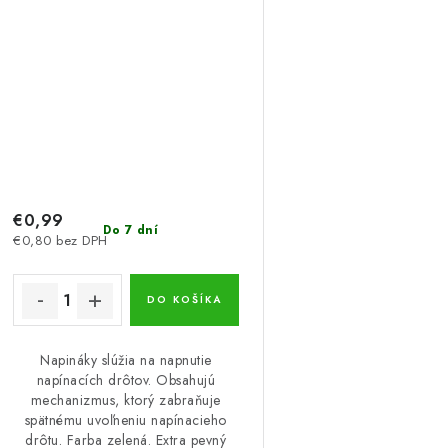
€0,99
Do 7 dní
€0,80 bez DPH
DO KOŠÍKA
Napináky slúžia na napnutie
napínacích drôtov. Obsahujú
mechanizmus, ktorý zabraňuje
spätnému uvoľneniu napínacieho
drôtu. Farba zelená. Extra pevný