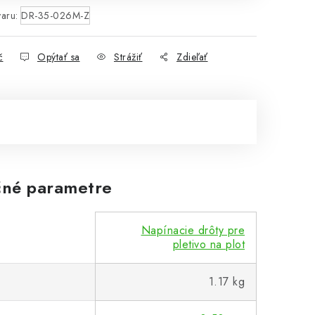
aru:
DR-35-026M-Z
č
Opýtať sa
Strážiť
Zdieľať
né parametre
Napínacie drôty pre
pletivo na plot
1.17 kg