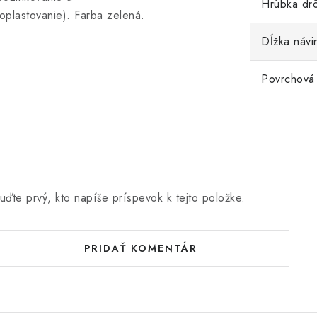
Hrúbka dr
oplastovanie). Farba zelená.
Dĺžka návi
Povrchová
uďte prvý, kto napíše príspevok k tejto položke.
PRIDAŤ KOMENTÁR