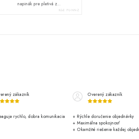
napinák pre pletivá z...
Kód:
PU-NN-Z
erený zákazník
Overený zákazník
aguje rychlo, dobra komunikacia
+ Rýchle doručenie objednávky
+ Maximálna spokojnosť
+ Okamžité riešenie každej objed