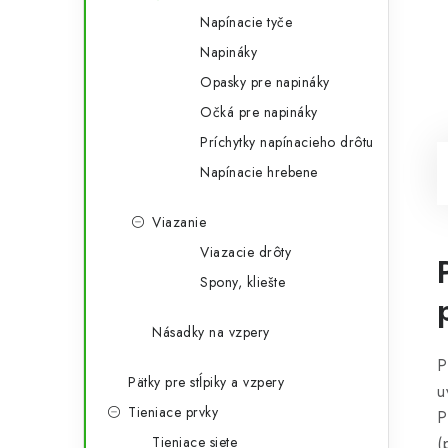
Napínacie tyče
Napináky
Opasky pre napináky
Očká pre napináky
Príchytky napínacieho drôtu
Napínacie hrebene
Viazanie
Viazacie drôty
Spony, kliešte
Násadky na vzpery
P
Pätky pre stĺpiky a vzpery
u
Tieniace prvky
P
Tieniace siete
(