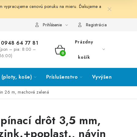
ám vypracujeme cenovú ponuku na mieru. Ďakujeme a
Prihlásenie
Registrácia
Prázdny
0948 64 77 81
(pon – pia: 8:00 –
NÁKUPNÝ
16:00)
košík
KOŠÍK
(ploty, koše)
Príslušenstvo
Vyvýšené záhony
vin 26 m, machová zelená
pínací drôt 3,5 mm,
zink.+poplast., návin