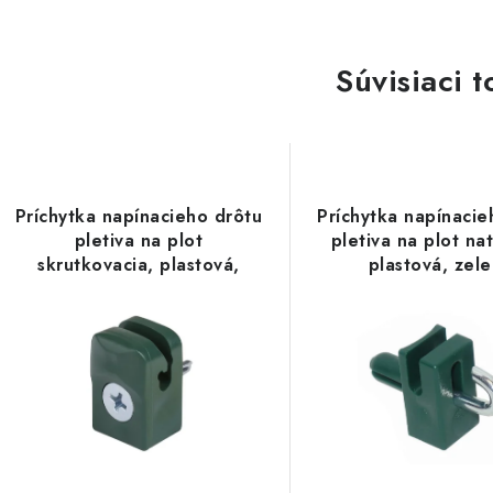
Súvisiaci t
Príchytka napínacieho drôtu
Príchytka napínacie
pletiva na plot
pletiva na plot nat
skrutkovacia, plastová,
plastová, zel
zelená