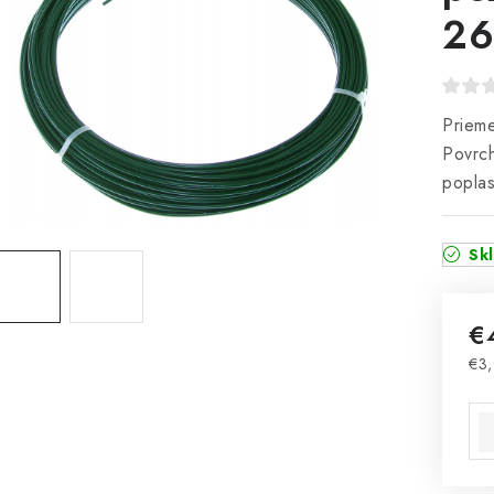
26
Prieme
Povrc
poplas
Sk
€
€3
Jed