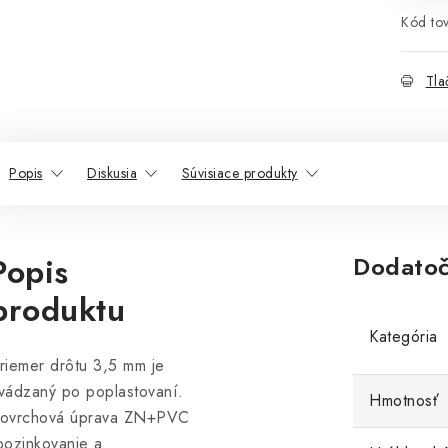
Kód tov
Tla
Popis
Diskusia
Súvisiace produkty
Popis
Dodatoč
produktu
Kategória
riemer drôtu 3,5 mm je
vádzaný po poplastovaní.
Hmotnosť
ovrchová úprava ZN+PVC
pozinkovanie a