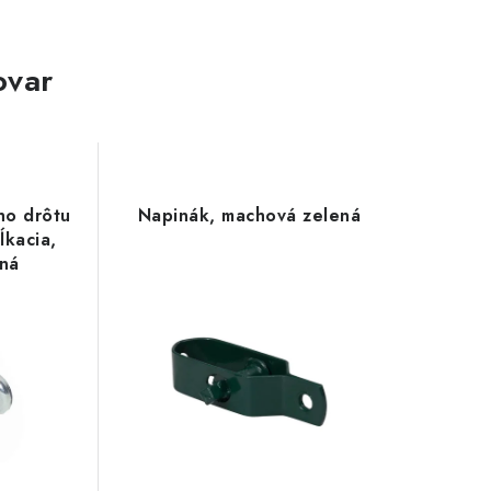
ovar
ho drôtu
Napinák, machová zelená
ĺkacia,
ená