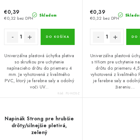
€0,39
€0,39
Skladom
Sklado
€0,32 bez DPH
€0,32 bez DPH
DO KOŠÍKA
DO 
Univerzálna plastová úchytka pletiva
Univerzálna plastová úchy
so skrutkou pre uchytenie
s tŕňom pre uchytenie n
napínacieho drôtu do priemeru 4
drôtu do priemeru 4,5
mm. Je vyhotovená z kvalitného
vyhotovená z kvalitného 
PVC, ktorý je farebne saly a odolný
je farebne saly a odoln
voči UV...
žiareniu....
Kód:
PU-NDS-Z
Napinák Strong pre hrubšie
drôty/silnejšie pletivá,
zelený