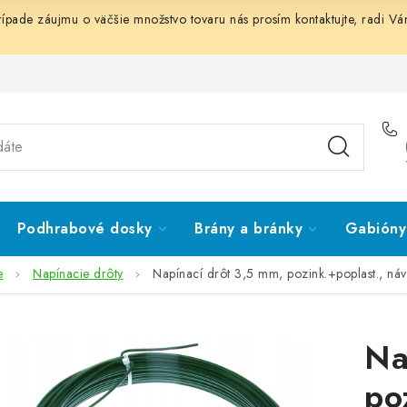
prípade záujmu o väčšie množstvo tovaru nás prosím
kontaktujte
, radi V
Podhrabové dosky
Brány a bránky
Gabióny 
e
Napínacie drôty
Napínací drôt 3,5 mm, pozink.+poplast., ná
Na
po