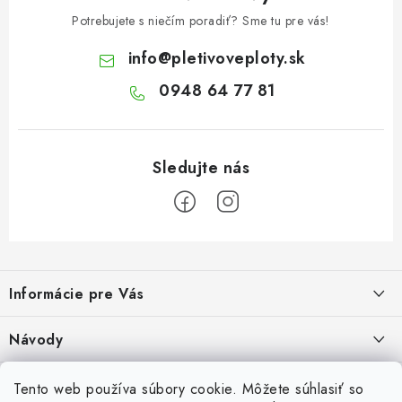
Potrebujete s niečím poradiť? Sme tu pre vás!
info
@
pletivoveploty.sk
0948 64 77 81
Z
á
Informácie pre Vás
p
ä
Recenzie na Heureke
Návody
t
i
Cenová ponuka na mieru
Návod na zostavenie vyvýšeného záhonu
Overené zákazníkmi
Tento web používa súbory cookie. Môžete súhlasiť so
10.9.2024