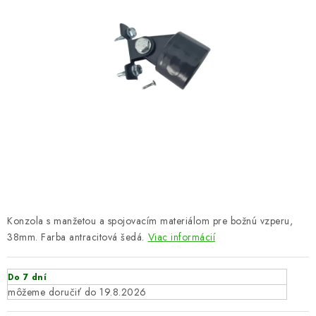
VYVÝŠENÉ ZÁHONY
KOMPOSTÉRY
BETÓNOVÉ PLOTY
AKCIA - MIERNE POŠKODENÝ TOVAR
Kontakt
Konzola s manžetou a spojovacím materiálom pre božnú vzperu,
38mm. Farba antracitová šedá.
Viac informácií
Do 7 dní
19.8.2026