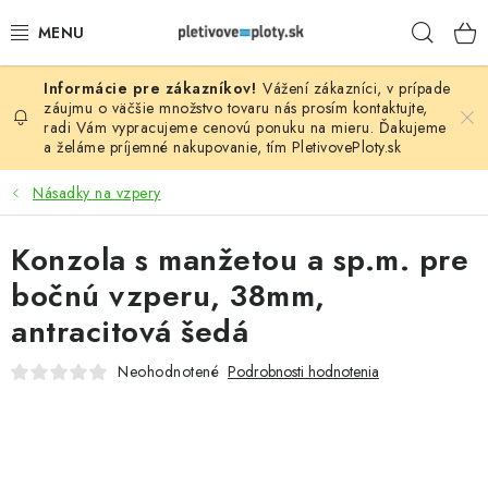
Prejsť
Hľad
na
obsah
Vážení zákazníci, v prípade
PLOTOVÉ PANELY
záujmu o väčšie množstvo tovaru nás prosím
kontaktujte
,
radi Vám vypracujeme cenovú ponuku na mieru. Ďakujeme
a želáme príjemné nakupovanie, tím
PletivovePloty.sk
PLETIVO
Násadky na vzpery
STĹPIKY
Konzola s manžetou a sp.m. pre
PODHRABOVÉ DOSKY
bočnú vzperu, 38mm,
BRÁNY A BRÁNKY
antracitová šedá
Neohodnotené
Podrobnosti hodnotenia
GABIÓNY (PLOTY, KOŠE)
PRÍSLUŠENSTVO