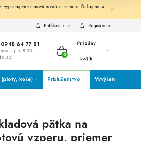
ám vypracujeme cenovú ponuku na mieru. Ďakujeme a
Prihlásenie
Registrácia
Prázdny
0948 64 77 81
(pon – pia: 8:00 –
NÁKUPNÝ
16:00)
košík
KOŠÍK
(ploty, koše)
Príslušenstvo
Vyvýšené záhony
kladová pätka na
otovú vzperu, priemer