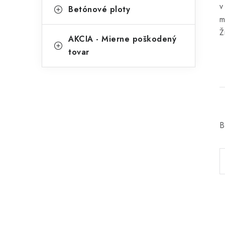
v
Betónové ploty
m
Ž
AKCIA - Mierne poškodený
tovar
B