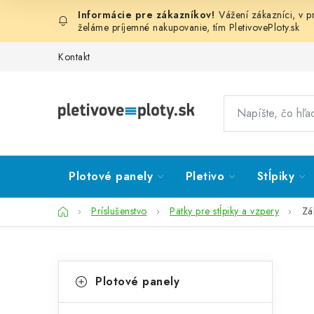
Prejsť
Vážení zákazníci, v 
na
želáme príjemné nakupovanie, tím
PletivovePloty.sk
obsah
Kontakt
Plotové panely
Pletivo
Stĺpiky
Domov
Príslušenstvo
Pätky pre stĺpiky a vzpery
Zá
B
K
Preskočiť
Plotové panely
kategórie
a
o