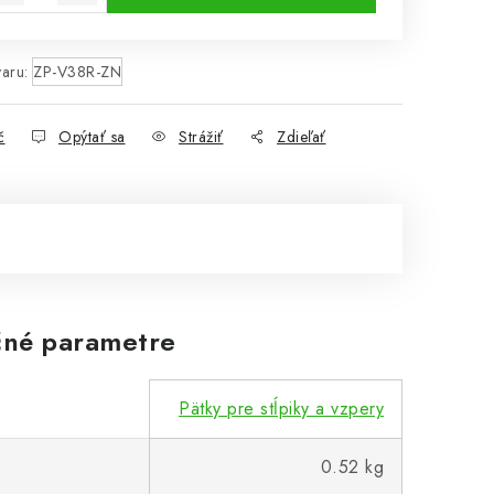
aru:
ZP-V38R-ZN
č
Opýtať sa
Strážiť
Zdieľať
né parametre
Pätky pre stĺpiky a vzpery
0.52 kg