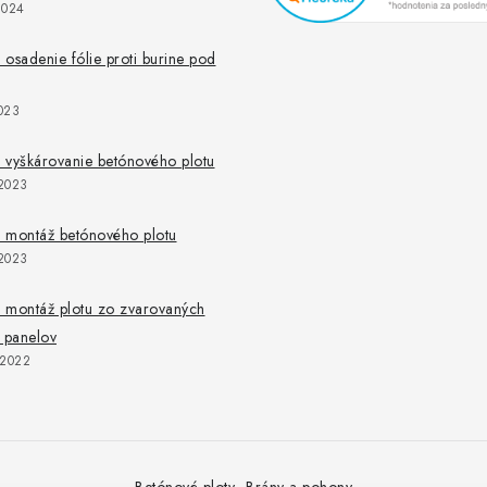
2024
osadenie fólie proti burine pod
023
 vyškárovanie betónového plotu
2023
 montáž betónového plotu
2023
 montáž plotu zo zvarovaných
 panelov
.2022