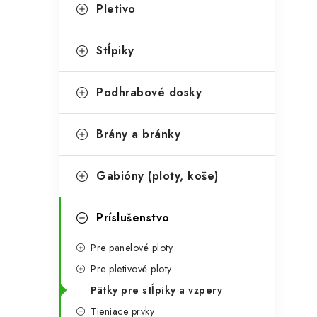
t
č
Pletivo
e
n
g
Stĺpiky
ý
ó
p
r
Podhrabové dosky
a
i
Brány a bránky
e
n
e
Gabióny (ploty, koše)
l
Príslušenstvo
Pre panelové ploty
Pre pletivové ploty
Pätky pre stĺpiky a vzpery
Tieniace prvky