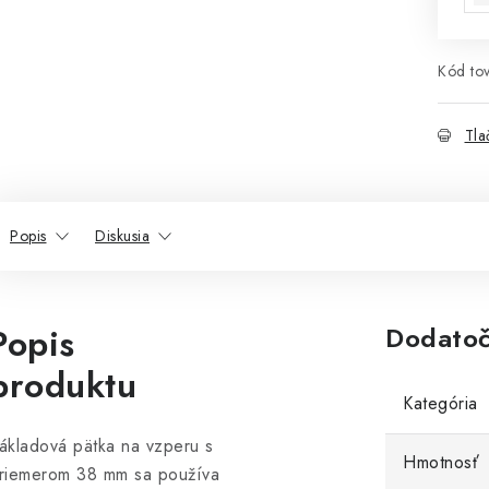
Kód tov
Tla
Popis
Diskusia
Popis
Dodatoč
produktu
Kategória
ákladová pätka na vzperu s
Hmotnosť
riemerom 38 mm sa používa