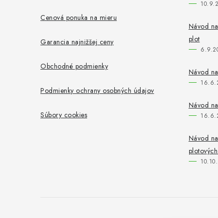
10.9.
t
Cenová ponuka na mieru
i
Návod na 
plot
Garancia najnižšej ceny
e
6.9.2
Obchodné podmienky
Návod na
16.6.
Podmienky ochrany osobných údajov
Návod na
Súbory cookies
16.6.
Návod na
plotových
10.10