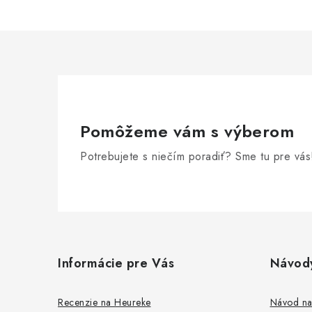
Pomôžeme vám s výberom
Potrebujete s niečím poradiť? Sme tu pre vás
Z
á
Informácie pre Vás
Návod
p
ä
Recenzie na Heureke
Návod na