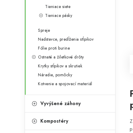
Tieniace siete
Tieniace pásky
Spreje
Nadstavce, predĺženia stĺpikov
Fólie proti burine
Ostnaté a žiletkové drôty
Krytky stĺpikov a skrutiek
Náradie, pomôcky
Kotvenie a spojovací materiál
Vyvýšené záhony
Kompostéry
Z
p