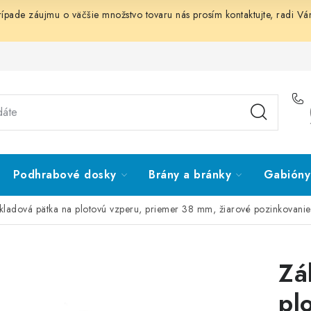
prípade záujmu o väčšie množstvo tovaru nás prosím
kontaktujte
, radi V
Podhrabové dosky
Brány a bránky
Gabióny 
kladová pätka na plotovú vzperu, priemer 38 mm, žiarové pozinkovanie
Zá
pl