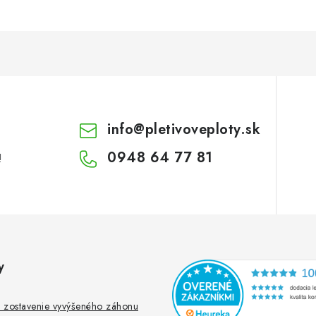
info
@
pletivoveploty.sk
0948 64 77 81
!
y
 zostavenie vyvýšeného záhonu