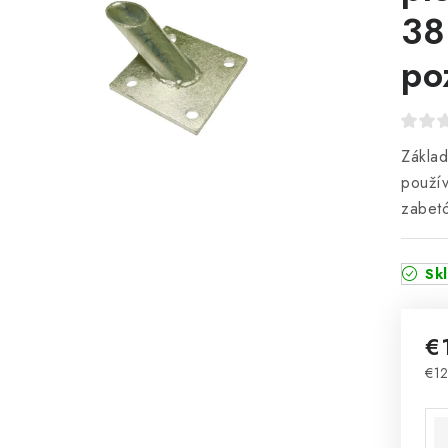
38
po
Zákla
použív
zabetó
Sk
€
€12
Jed