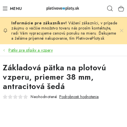
Prejsť
Hľad
na
obsah
Vážení zákazníci, v prípade
PLOTOVÉ PANELY
záujmu o väčšie množstvo tovaru nás prosím
kontaktujte
,
radi Vám vypracujeme cenovú ponuku na mieru. Ďakujeme
a želáme príjemné nakupovanie, tím
PletivovePloty.sk
PLETIVO
Pätky pre stĺpiky a vzpery
STĹPIKY
Základová pätka na plotovú
PODHRABOVÉ DOSKY
vzperu, priemer 38 mm,
BRÁNY A BRÁNKY
antracitová šedá
Neohodnotené
Podrobnosti hodnotenia
GABIÓNY (PLOTY, KOŠE)
PRÍSLUŠENSTVO