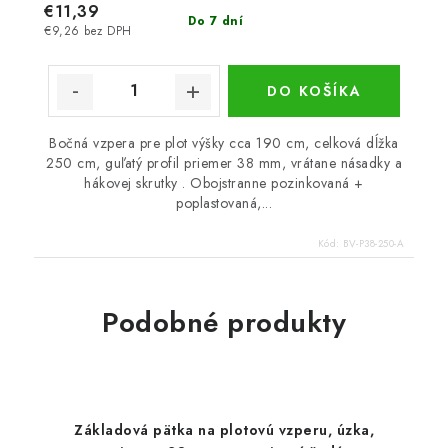
€11,39
Do 7 dní
€9,26 bez DPH
DO KOŠÍKA
Bočná vzpera pre plot výšky cca 190 cm, celková dĺžka
250 cm, guľatý profil priemer 38 mm, vrátane násadky a
hákovej skrutky . Obojstranne pozinkovaná +
poplastovaná,...
Kód:
BV-P38-250-A
Podobné produkty
Základová pätka na plotovú vzperu, úzka,