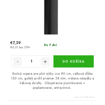
€7,39
Do 7 dní
€6,01 bez DPH
DO KOŠÍKA
Bočná vzpera pre plot výšky cca 90 cm, celková dĺžka
150 cm, guľatý profil priemer 38 mm, vrátane násadky a
hákovej skrutky . Obojstranne pozinkovaná +
poplastovaná, antracitová...
Kód:
BV-P38-150-A