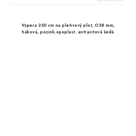
Kód:
BV-P38-230-A
Vzpera 250 cm na pletivový plot, O38 mm,
háková, pozink.+poplast. antracitová šedá