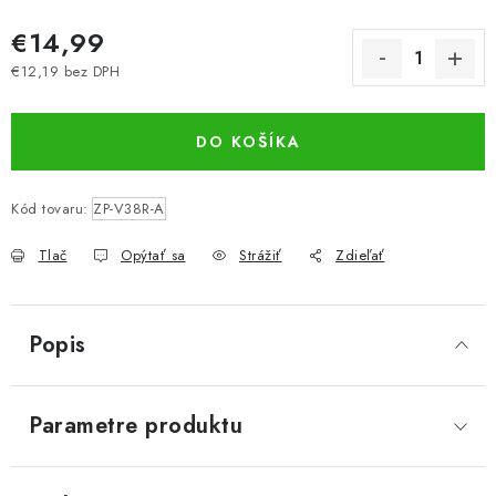
€14,99
€12,19 bez DPH
Jednotková cena:
DO KOŠÍKA
Kód tovaru:
ZP-V38R-A
Tlač
Opýtať sa
Strážiť
Zdieľať
Popis
Parametre produktu