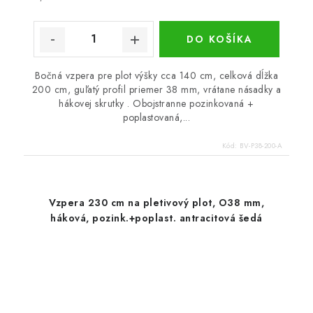
DO KOŠÍKA
Bočná vzpera pre plot výšky cca 140 cm, celková dĺžka
200 cm, guľatý profil priemer 38 mm, vrátane násadky a
hákovej skrutky . Obojstranne pozinkovaná +
poplastovaná,...
Kód:
BV-P38-200-A
Vzpera 230 cm na pletivový plot, O38 mm,
háková, pozink.+poplast. antracitová šedá