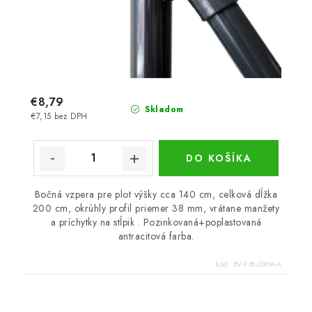
€8,79
Skladom
€7,15 bez DPH
DO KOŠÍKA
Bočná vzpera pre plot výšky cca 140 cm, celková dĺžka
200 cm, okrúhly profil priemer 38 mm, vrátane manžety
a príchytky na stĺpik . Pozinkovaná+poplastovaná
antracitová farba.
Kód:
BV-P38-200M-A