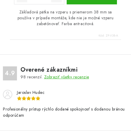
Základová pätka na vzperu s priemerom 38 mm sa
používa v prípade montáže, kde nie je možné vzperu
zabetónovať. Farba antracitová.
Kód:
ZP-V38-A
Overené zákazníkmi
4.9
98
recenzií.
Zobraziť všetky recenzie
Jaroslav Hudec
Profesionálny prístup rýchlo dodané spokojnosť s dodanou bránou
odporúčam