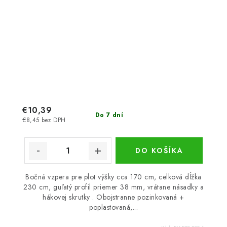
€10,39
Do 7 dní
€8,45 bez DPH
DO KOŠÍKA
Bočná vzpera pre plot výšky cca 170 cm, celková dĺžka
230 cm, guľatý profil priemer 38 mm, vrátane násadky a
hákovej skrutky . Obojstranne pozinkovaná +
poplastovaná,...