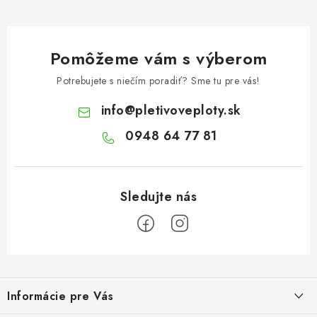
Pomôžeme vám s výberom
Potrebujete s niečím poradiť? Sme tu pre vás!
info
@
pletivoveploty.sk
0948 64 77 81
Z
á
Informácie pre Vás
p