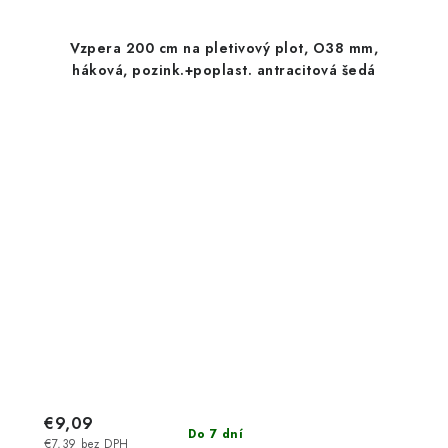
Vzpera 200 cm na pletivový plot, O38 mm,
háková, pozink.+poplast. antracitová šedá
€9,09
Do 7 dní
€7,39 bez DPH