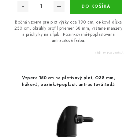
DO KOŠÍKA
Bočná vzpera pre plot výšky cca 190 cm, celková dĺžka
250 cm, okrúhly profil priemer 38 mm, vrátane manžety
a príchytky na stĺpik . Pozinkovaná+poplastovaná
antracitová farba.
Kód:
BV-P38-250M-A
Vzpera 150 cm na pletivový plot, O38 mm,
háková, pozink.+poplast. antracitová šedá