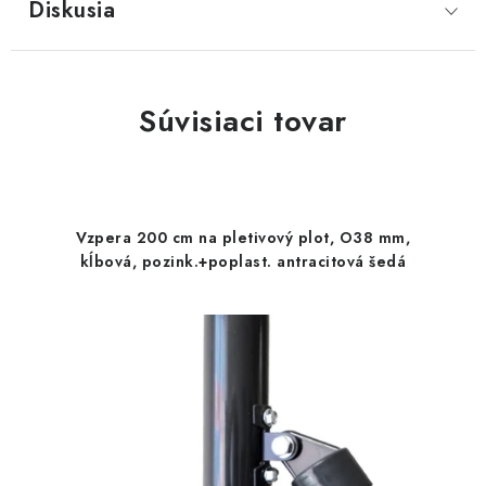
Diskusia
Súvisiaci tovar
Vzpera 200 cm na pletivový plot, O38 mm,
kĺbová, pozink.+poplast. antracitová šedá