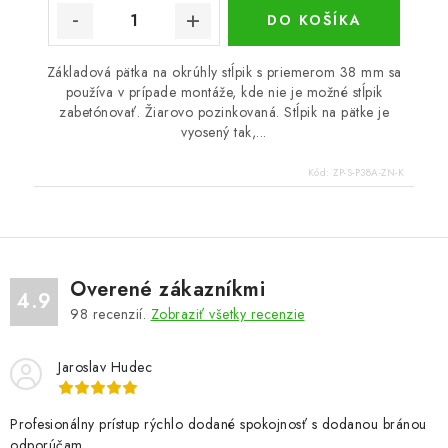
DO KOŠÍKA
Základová pätka na okrúhly stĺpik s priemerom 38 mm sa
používa v prípade montáže, kde nie je možné stĺpik
zabetónovať. Žiarovo pozinkovaná. Stĺpik na pätke je
vyosený tak,...
Kód:
ZP-S-P38A-ZN-K
Overené zákazníkmi
4.9
98
recenzií.
Zobraziť všetky recenzie
Jaroslav Hudec
Profesionálny prístup rýchlo dodané spokojnosť s dodanou bránou
odporúčam