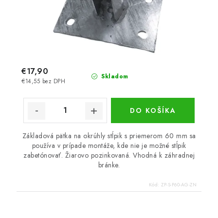
€17,90
Skladom
€14,55 bez DPH
DO KOŠÍKA
Základová pätka na okrúhly stĺpik s priemerom 60 mm sa
používa v prípade montáže, kde nie je možné stĺpik
zabetónovať. Žiarovo pozinkovaná. Vhodná k záhradnej
bránke.
Kód:
ZP-S-P60-AG-ZN