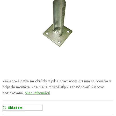
VYVÝŠENÉ ZÁHONY
KOMPOSTÉRY
BETÓNOVÉ PLOTY
AKCIA - MIERNE POŠKODENÝ TOVAR
Kontakt
Základová pätka na okrúhly stĺpik s priemerom 38 mm sa používa v
prípade montáže, kde nie je možné stĺpik zabetónovať. Žiarovo
pozinkovaná.
Viac informácií
Skladom