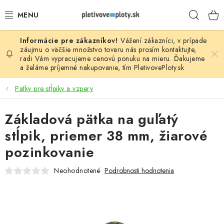
Prejsť
Hľad
na
obsah
Vážení zákazníci, v prípade
PLOTOVÉ PANELY
záujmu o väčšie množstvo tovaru nás prosím
kontaktujte
,
radi Vám vypracujeme cenovú ponuku na mieru. Ďakujeme
a želáme príjemné nakupovanie, tím
PletivovePloty.sk
PLETIVO
Pätky pre stĺpiky a vzpery
STĹPIKY
Základová pätka na guľatý
PODHRABOVÉ DOSKY
stĺpik, priemer 38 mm, žiarové
BRÁNY A BRÁNKY
pozinkovanie
Neohodnotené
Podrobnosti hodnotenia
GABIÓNY (PLOTY, KOŠE)
PRÍSLUŠENSTVO