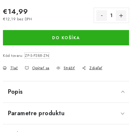
€14,99
€12,19 bez DPH
Jednotková cena:
DO KOŠÍKA
Kód tovaru:
ZP-S-P38R-ZN
Tlač
Opýtať sa
Strážiť
Zdieľať
Popis
Parametre produktu