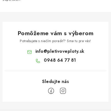
Pomôžeme vám s výberom
Potrebujete s niečím poradiť? Sme tu pre vás!
info
@
pletivoveploty.sk
0948 64 77 81
Z