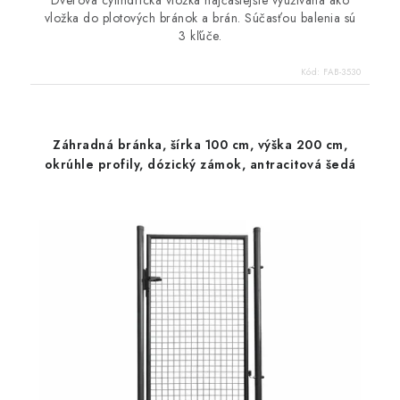
vložka do plotových bránok a brán. Súčasťou balenia sú
3 kľúče.
Kód:
FAB-3530
Záhradná bránka, šírka 100 cm, výška 200 cm,
okrúhle profily, dózický zámok, antracitová šedá