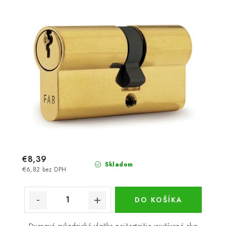
€8,39
Skladom
€6,82 bez DPH
DO KOŠÍKA
Dverová cylindrická vložka najčastejšie využívaná ako