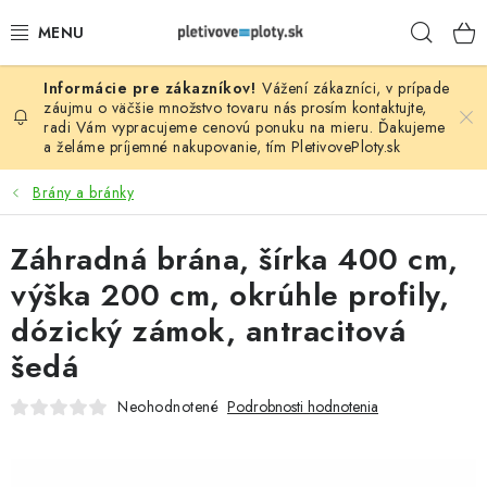
Prejsť
Hľad
na
obsah
Vážení zákazníci, v prípade
PLOTOVÉ PANELY
záujmu o väčšie množstvo tovaru nás prosím
kontaktujte
,
radi Vám vypracujeme cenovú ponuku na mieru. Ďakujeme
a želáme príjemné nakupovanie, tím
PletivovePloty.sk
PLETIVO
Brány a bránky
STĹPIKY
Záhradná brána, šírka 400 cm,
PODHRABOVÉ DOSKY
výška 200 cm, okrúhle profily,
BRÁNY A BRÁNKY
dózický zámok, antracitová
šedá
GABIÓNY (PLOTY, KOŠE)
Neohodnotené
Podrobnosti hodnotenia
PRÍSLUŠENSTVO