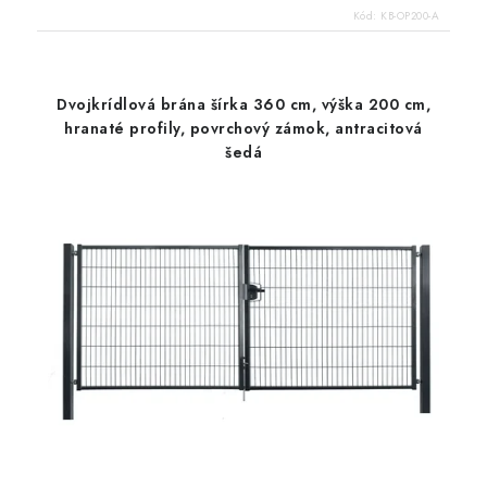
Kód:
KB-OP200-A
Dvojkrídlová brána šírka 360 cm, výška 200 cm,
hranaté profily, povrchový zámok, antracitová
šedá