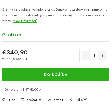
Bránka sa dodáva komplet s príslušenstvom, záslepkami, zámkom s
tromi kľúčmi, nastaviteľnými pántami
a zemným dorazom v strede
brány.
Viac informácií
Skladom
€340,90
€277,15 bez DPH
Jednotková cena:
DO KOŠÍKA
Kód tovaru:
KB-STN200-A
Tlač
Opýtať sa
Strážiť
Zdieľať