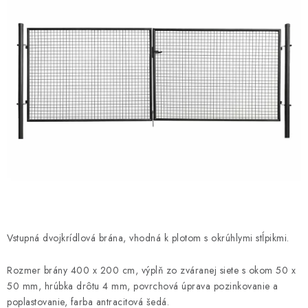
VYVÝŠENÉ ZÁHONY
KOMPOSTÉRY
BETÓNOVÉ PLOTY
AKCIA - MIERNE POŠKODENÝ TOVAR
Kontakt
Vstupná dvojkrídlová brána, vhodná k plotom s okrúhlymi stĺpikmi.
Rozmer brány 400 x 200 cm,
výplň zo zváranej siete s okom 50 x
50 mm, hrúbka drôtu 4 mm, povrchová úprava pozinkovanie a
poplastovanie, farba antracitová šedá.