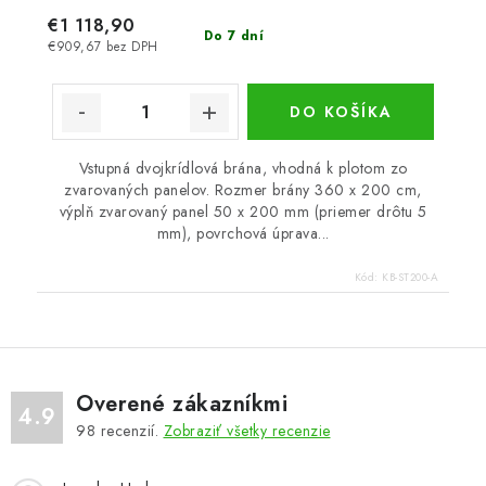
€1 118,90
Do 7 dní
€909,67 bez DPH
DO KOŠÍKA
Vstupná dvojkrídlová brána, vhodná k plotom zo
zvarovaných panelov. Rozmer brány 360 x 200 cm,
výplň zvarovaný panel 50 x 200 mm (priemer drôtu 5
mm), povrchová úprava...
Kód:
KB-ST200-A
Overené zákazníkmi
4.9
98
recenzií.
Zobraziť všetky recenzie