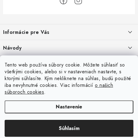
Z
á
Informácie pre Vás
p
ä
Recenzie na Heureke
Návody
t
i
Cenová ponuka na mieru
Návod na zostavenie vyvýšeného záhonu
Overené zákazníkmi
Tento web používa súbory cookie. Môžete súhlasiť so
10.9.2024
e
všetkými cookies, alebo si v nastaveniach nastavte, s
Garancia najnižšej ceny
ktorými súhlasíte. Kým nekliknete na súhlas, budú použité
Prijímame online platby
Návod na osadenie fólie proti burine pod plot
iba nevyhnutné cookies. Viac informácií
o našich
6.9.2023
Obchodné podmienky
súboroch cookies
.
Betónové ploty
Brány a pohony
Návod na vyškárovanie betónového plotu
Podmienky ochrany osobných údajov
Nastavenie
16.6.2023
Súbory cookies
Návod na montáž betónového plotu
Súhlasím
Copyright 2026
PletivovePloty.sk
. Všetky práva vyhradené.
16.6.2023
Vytvoril Shoptet