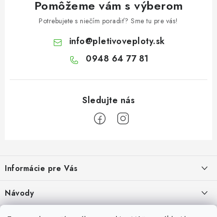
Pomôžeme vám s výberom
Potrebujete s niečím poradiť? Sme tu pre vás!
info
@
pletivoveploty.sk
0948 64 77 81
Z
á
Informácie pre Vás
p
ä
Recenzie na Heureke
Návody
t
i
Cenová ponuka na mieru
Návod na zostavenie vyvýšeného záhonu