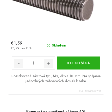
€1,59
Skladom
€1,29 bez DPH
DO KOŠÍKA
Pozinkovaná závitová tyč, M8, dĺžka 100cm. Na spájanie
jednotlivých záhonových dosiek k sebe.
Kód:
TZ-048M8-ZN1
Kompost na vyvýšené záhony 50L