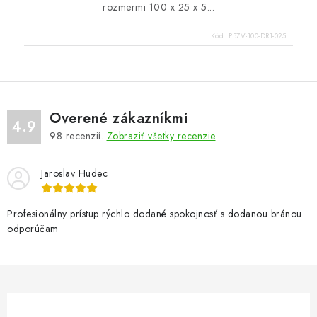
rozmermi 100 x 25 x 5...
Kód:
PBZV-100-DR1-025
Overené zákazníkmi
4.9
98
recenzií.
Zobraziť všetky recenzie
Jaroslav Hudec
Profesionálny prístup rýchlo dodané spokojnosť s dodanou bránou
odporúčam