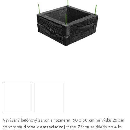
VYVÝŠENÉ ZÁHONY
KOMPOSTÉRY
BETÓNOVÉ PLOTY
AKCIA - MIERNE POŠKODENÝ TOVAR
Kontakt
Vyvýšený betónový záhon s rozmermi 50 x 50 cm na výšku 25 cm
so vzorom
dreva
v
antracitovej
farbe. Záhon sa skladá zo 4 ks