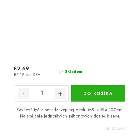
€2,69
Skladom
€2,19 bez DPH
DO KOŠÍKA
Závitová tyč z nehrdzavejúcej oceli, M8, dĺžka 100cm.
Na spájanie jednotlivých záhonových dosiek k sebe.
Kód:
TZ-A2M8-1