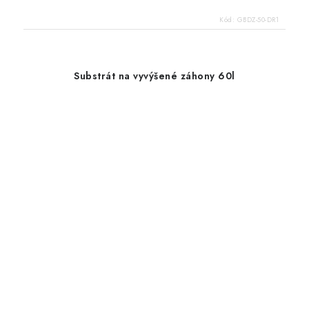
Kód:
GBDZ-50-DR1
Substrát na vyvýšené záhony 60l