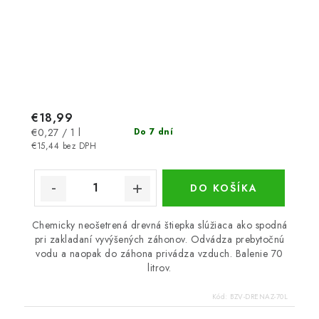
€18,99
Jednotková
€0,27 / 1 l
Do 7 dní
cena:
€15,44 bez DPH
DO KOŠÍKA
Chemicky neošetrená drevná štiepka slúžiaca ako spodná
pri zakladaní vyvýšených záhonov. Odvádza prebytočnú
vodu a naopak do záhona privádza vzduch. Balenie 70
litrov.
Kód:
BZV-DRENAZ-70L