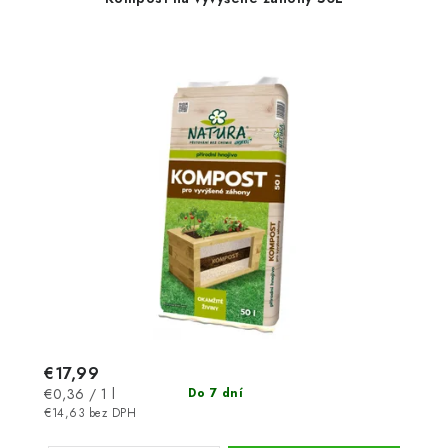
€17,99
Jednotková
€0,36 / 1 l
Do 7 dní
cena:
€14,63 bez DPH