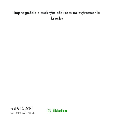
Impregnácia s mokrým efektom na zvýraznenie
kresby
€15,99
od
Skladom
od €13 bez DPH