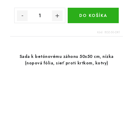
DO KOŠÍKA
Kód:
BDZ-50-DR1
Sada k betónovému záhonu 50x50 cm, nízka
(nopová fólia, sieť proti krtkom, kotvy)