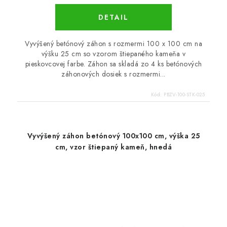
DETAIL
Vyvýšený betónový záhon s rozmermi 100 x 100 cm na
výšku 25 cm so vzorom štiepaného kameňa v
pieskovcovej farbe. Záhon sa skladá zo 4 ks betónových
záhonových dosiek s rozmermi...
Kód:
PBZV-100-STK-025
Vyvýšený záhon betónový 100x100 cm, výška 25
cm, vzor štiepaný kameň, hnedá