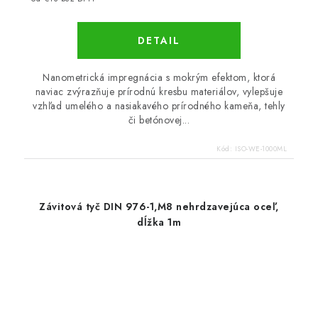
DETAIL
Nanometrická impregnácia s mokrým efektom, ktorá
naviac zvýrazňuje prírodnú kresbu materiálov, vylepšuje
vzhľad umelého a nasiakavého prírodného kameňa, tehly
či betónovej...
Kód:
ISO-WE-1000ML
Závitová tyč DIN 976-1,M8 nehrdzavejúca oceľ,
dĺžka 1m