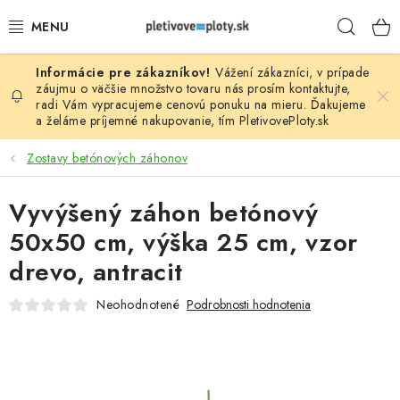
Prejsť
Hľad
na
obsah
Vážení zákazníci, v prípade
PLOTOVÉ PANELY
záujmu o väčšie množstvo tovaru nás prosím
kontaktujte
,
radi Vám vypracujeme cenovú ponuku na mieru. Ďakujeme
a želáme príjemné nakupovanie, tím
PletivovePloty.sk
PLETIVO
Zostavy betónových záhonov
STĹPIKY
Vyvýšený záhon betónový
PODHRABOVÉ DOSKY
50x50 cm, výška 25 cm, vzor
BRÁNY A BRÁNKY
drevo, antracit
Neohodnotené
Podrobnosti hodnotenia
GABIÓNY (PLOTY, KOŠE)
PRÍSLUŠENSTVO