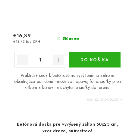
€16,89
Skladom
€13,73 bez DPH
DO KOŠÍKA
Praktická sada k betónovému vyvýšenému záhonu
obsahujúca potrebné množstvo nopovej fólie, sieťky proti
krtkom a kotiev na uchytenie sieťky do terénu.
Kód:
BZV-SADA-50X50-N
Betónová doska pre vyvýšený záhon 50x25 cm,
vzor drevo, antracitová