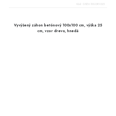
Kód:
GBZV-100-DR1-025
Vyvýšený záhon betónový 100x100 cm, výška 25
cm, vzor drevo, hnedá