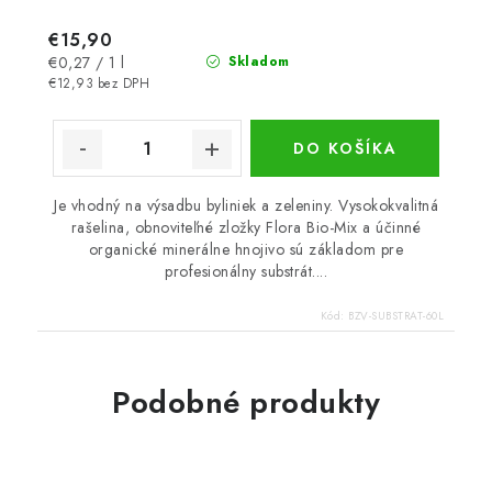
€15,90
Jednotková
€0,27 / 1 l
Skladom
cena:
€12,93 bez DPH
DO KOŠÍKA
Je vhodný na výsadbu byliniek a zeleniny. Vysokokvalitná
rašelina, obnoviteľné zložky Flora Bio-Mix a účinné
organické minerálne hnojivo sú základom pre
profesionálny substrát....
Kód:
BZV-SUBSTRAT-60L
Podobné produkty