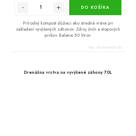
DO KOŠÍKA
Prírodný kompost slúžiaci ako stredná vrstva pri
zakladaní vyvýšených záhonov. Zdroj živín a stopových
prvkov. Balenie 50 litrov.
Kód:
BZV-KOMPOST-50L
Drenážna vrstva na vyvýšené záhony 70L