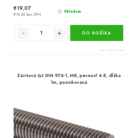
€19,07
Skladom
€15,50 bez DPH
DO KOŠÍKA
Kód:
BDZ-100-DR1
Závitová tyč DIN 976-1, M8, pevnosť 4.8, dĺžka
1m, pozinkovaná