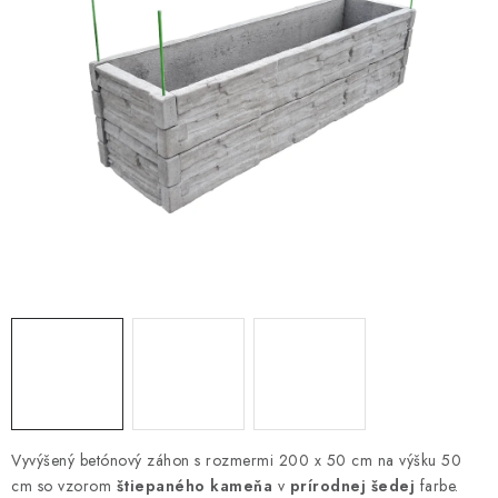
VYVÝŠENÉ ZÁHONY
KOMPOSTÉRY
BETÓNOVÉ PLOTY
AKCIA - MIERNE POŠKODENÝ TOVAR
Kontakt
Vyvýšený betónový záhon s rozmermi 200 x 50 cm na výšku 50
cm so vzorom
štiepaného kameňa
v
prírodnej šedej
farbe.