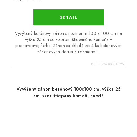
DETAIL
Vyvýšený betónový záhon s rozmermi 100 x 100 cm na
výšku 25 cm so vzorom štiepaného kameňa v
pieskovcovej farbe. Záhon sa skladá zo 4 ks betónových
záhonových dosiek s rozmermi...
Kód:
PBZV-100-STK-025
Vyvýšený záhon betónový 100x100 cm, výška 25
cm, vzor štiepaný kameň, hnedá