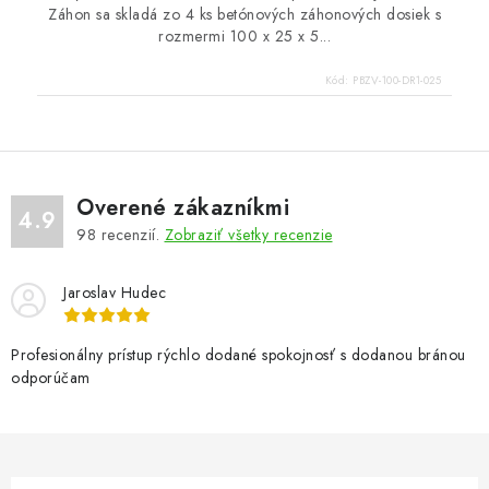
Záhon sa skladá zo 4 ks betónových záhonových dosiek s
rozmermi 100 x 25 x 5...
Kód:
PBZV-100-DR1-025
Overené zákazníkmi
4.9
98
recenzií.
Zobraziť všetky recenzie
Jaroslav Hudec
Profesionálny prístup rýchlo dodané spokojnosť s dodanou bránou
odporúčam