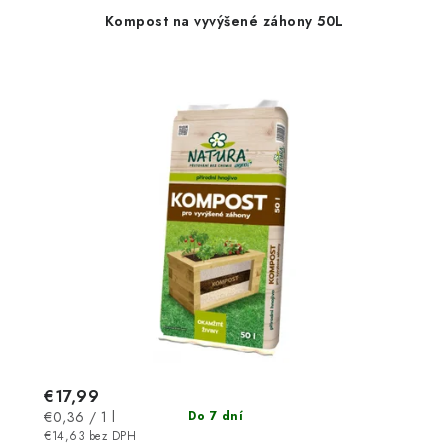
Kompost na vyvýšené záhony 50L
€17,99
Jednotková
€0,36 / 1 l
Do 7 dní
cena:
€14,63 bez DPH