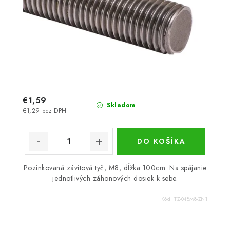
€1,59
Skladom
€1,29 bez DPH
DO KOŠÍKA
Pozinkovaná závitová tyč, M8, dĺžka 100cm. Na spájanie
jednotlivých záhonových dosiek k sebe.
Kód:
TZ-048M8-ZN1