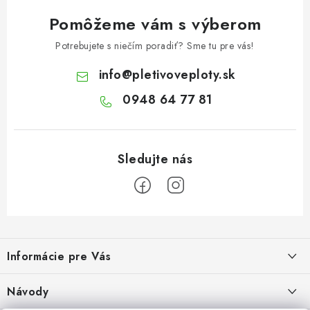
Pomôžeme vám s výberom
Potrebujete s niečím poradiť? Sme tu pre vás!
info
@
pletivoveploty.sk
0948 64 77 81
Z
á
Informácie pre Vás
p
ä
Recenzie na Heureke
Návody
t