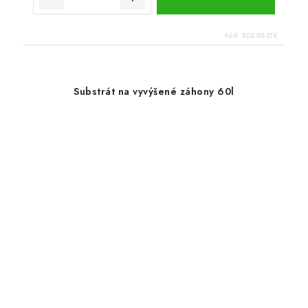
Kód:
BDZ-50-STK
Substrát na vyvýšené záhony 60l