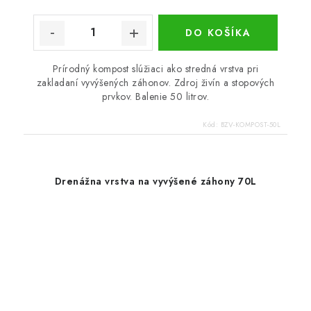
DO KOŠÍKA
Prírodný kompost slúžiaci ako stredná vrstva pri
zakladaní vyvýšených záhonov. Zdroj živín a stopových
prvkov. Balenie 50 litrov.
Kód:
BZV-KOMPOST-50L
Drenážna vrstva na vyvýšené záhony 70L