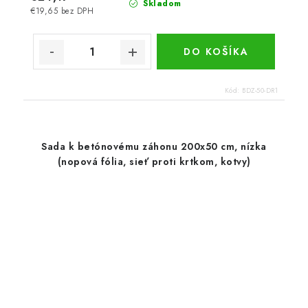
Skladom
€19,65 bez DPH
DO KOŠÍKA
Kód:
BDZ-50-DR1
Sada k betónovému záhonu 200x50 cm, nízka
(nopová fólia, sieť proti krtkom, kotvy)