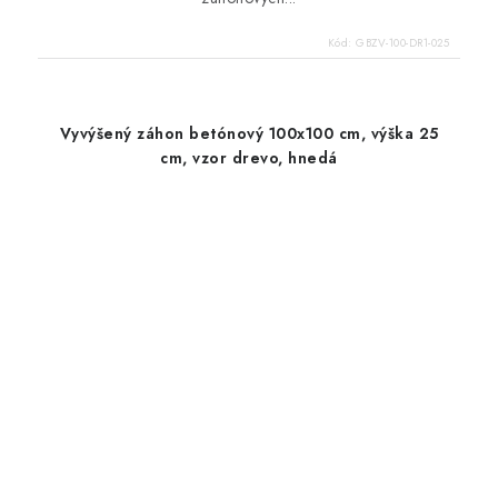
Kód:
GBZV-100-DR1-025
Vyvýšený záhon betónový 100x100 cm, výška 25
cm, vzor drevo, hnedá