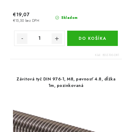
€19,07
Skladom
€15,50 bez DPH
DO KOŠÍKA
Kód:
BDZ-100-DR1
Závitová tyč DIN 976-1, M8, pevnosť 4.8, dĺžka
1m, pozinkovaná