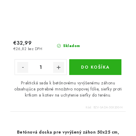
€32,99
Skladom
€26,82 bez DPH
DO KOŠÍKA
Praktická sada k betónovému vyvýšenému záhonu
obsahujúca potrebné množstvo nopovej fólie, sieťky proti
krtkom a kotiev na uchytenie sieťky do terénu.
Kód:
BZV-SADA-50X200-N
Betónová doska pre vyvýšený záhon 50x25 cm,