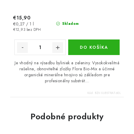
€15,90
Jednotková
€0,27 / 1 l
Skladom
cena:
€12,93 bez DPH
DO KOŠÍKA
Je vhodný na výsadbu byliniek a zeleniny. Vysokokvalitná
rašelina, obnoviteľné zložky Flora Bio-Mix a účinné
organické minerálne hnojivo sú základom pre
profesionálny substrát....
Kód:
BZV-SUBSTRAT-60L
Podobné produkty