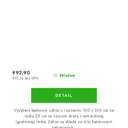
€92,90
Skladom
€75,53 bez DPH
DETAIL
Vyvýšený betónový záhon s rozmermi 100 x 100 cm na
výšku 25 cm so vzorom dreva v antracitovej
(grafitovej) farbe. Záhon sa skladá zo 4 ks betónových
záhonových...