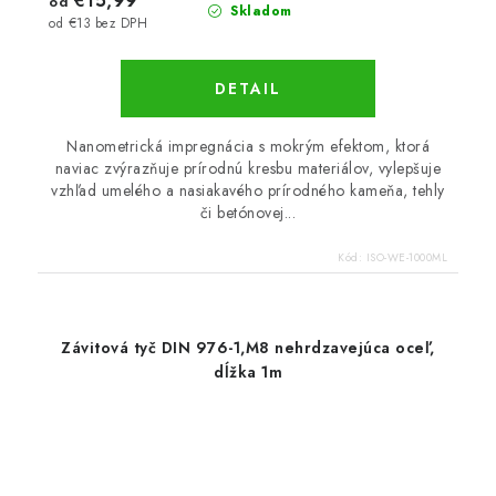
€15,99
od
Skladom
od €13 bez DPH
DETAIL
Nanometrická impregnácia s mokrým efektom, ktorá
naviac zvýrazňuje prírodnú kresbu materiálov, vylepšuje
vzhľad umelého a nasiakavého prírodného kameňa, tehly
či betónovej...
Kód:
ISO-WE-1000ML
Závitová tyč DIN 976-1,M8 nehrdzavejúca oceľ,
dĺžka 1m