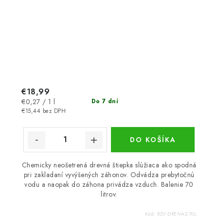
€18,99
Jednotková
€0,27 / 1 l
Do 7 dní
cena:
€15,44 bez DPH
DO KOŠÍKA
Chemicky neošetrená drevná štiepka slúžiaca ako spodná
pri zakladaní vyvýšených záhonov. Odvádza prebytočnú
vodu a naopak do záhona privádza vzduch. Balenie 70
litrov.
Kód:
BZV-DRENAZ-70L