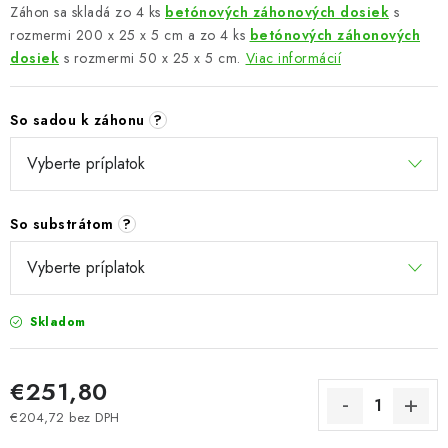
Záhon sa skladá zo 4 ks
betónových záhonových dosiek
s
rozmermi 200 x 25 x 5 cm a zo 4 ks
betónových záhonových
dosiek
s rozmermi 50 x 25 x 5 cm.
Viac informácií
So sadou k záhonu
?
So substrátom
?
Skladom
€251,80
€204,72
bez DPH
Jednotková cena: