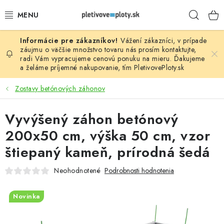
Prejsť
Hľad
na
obsah
Vážení zákazníci, v prípade
PLOTOVÉ PANELY
záujmu o väčšie množstvo tovaru nás prosím
kontaktujte
,
radi Vám vypracujeme cenovú ponuku na mieru. Ďakujeme
a želáme príjemné nakupovanie, tím
PletivovePloty.sk
PLETIVO
Zostavy betónových záhonov
STĹPIKY
Vyvýšený záhon betónový
PODHRABOVÉ DOSKY
200x50 cm, výška 50 cm, vzor
BRÁNY A BRÁNKY
štiepaný kameň, prírodná šedá
Neohodnotené
Podrobnosti hodnotenia
GABIÓNY (PLOTY, KOŠE)
Novinka
PRÍSLUŠENSTVO