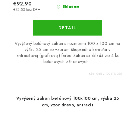
€92,90
Skladom
€75,53 bez DPH
DETAIL
Vyvýšený betónový záhon s rozmermi 100 x 100 cm na
výšku 25 cm so vzorom štiepaného kameňa v
antracitovej (grafitovej) farbe. Záhon sa skladá zo 4 ks
betónových záhonových...
Kód:
GBZV-100-STK-025
Vyvýšený záhon betónový 100x100 cm, výška 25
cm, vzor drevo, antracit