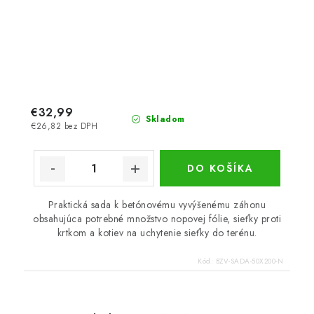
€32,99
Skladom
€26,82 bez DPH
DO KOŠÍKA
Praktická sada k betónovému vyvýšenému záhonu
obsahujúca potrebné množstvo nopovej fólie, sieťky proti
krtkom a kotiev na uchytenie sieťky do terénu.
Kód:
BZV-SADA-50X200-N