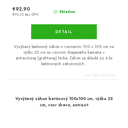
€92,90
Skladom
€75,53 bez DPH
DETAIL
Vyvýšený betónový záhon s rozmermi 100 x 100 cm na
výšku 25 cm so vzorom štiepaného kameňa v
antracitovej (grafitovej) farbe. Záhon sa skladá zo 4 ks
betónových záhonových...
Kód:
GBZV-100-STK-025
Vyvýšený záhon betónový 100x100 cm, výška 25
cm, vzor drevo, antracit