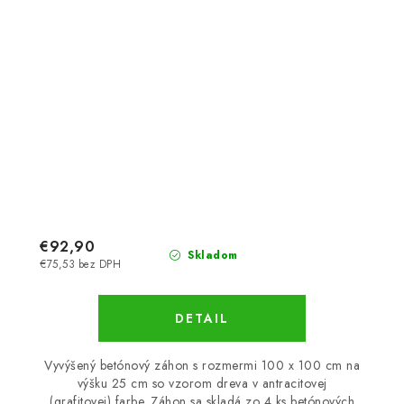
€92,90
Skladom
€75,53 bez DPH
DETAIL
Vyvýšený betónový záhon s rozmermi 100 x 100 cm na
výšku 25 cm so vzorom dreva v antracitovej
(grafitovej) farbe. Záhon sa skladá zo 4 ks betónových