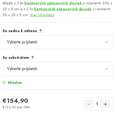
skladá z 2 ks
betónových záhonových dosiek
s rozmermi 200 x
25 x 5 cm a z 2 ks
betónových záhonových dosiek
s rozmermi
50 x 25 x 5 cm.
Viac informácií
So sadou k záhonu
?
So substrátom
?
Skladom
€154,90
€125,93
bez DPH
Jednotková cena: