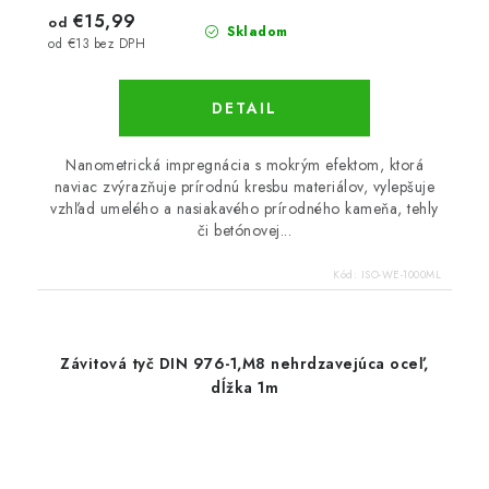
€15,99
od
Skladom
od €13 bez DPH
DETAIL
Nanometrická impregnácia s mokrým efektom, ktorá
naviac zvýrazňuje prírodnú kresbu materiálov, vylepšuje
vzhľad umelého a nasiakavého prírodného kameňa, tehly
či betónovej...
Kód:
ISO-WE-1000ML
Závitová tyč DIN 976-1,M8 nehrdzavejúca oceľ,
dĺžka 1m