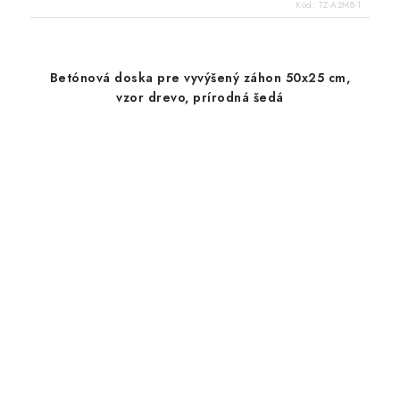
Kód:
TZ-A2M8-1
Betónová doska pre vyvýšený záhon 50x25 cm,
vzor drevo, prírodná šedá