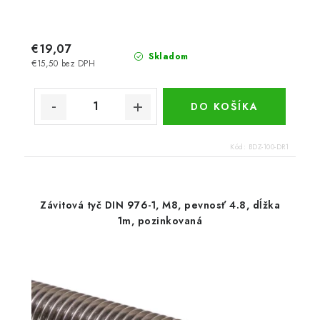
€19,07
Skladom
€15,50 bez DPH
DO KOŠÍKA
Kód:
BDZ-100-DR1
Závitová tyč DIN 976-1, M8, pevnosť 4.8, dĺžka
1m, pozinkovaná