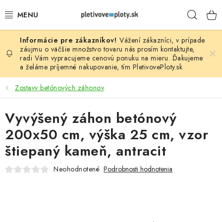
Prejsť
Hľad
na
obsah
Vážení zákazníci, v prípade
PLOTOVÉ PANELY
záujmu o väčšie množstvo tovaru nás prosím
kontaktujte
,
radi Vám vypracujeme cenovú ponuku na mieru. Ďakujeme
a želáme príjemné nakupovanie, tím
PletivovePloty.sk
PLETIVO
Zostavy betónových záhonov
STĹPIKY
Vyvýšený záhon betónový
PODHRABOVÉ DOSKY
200x50 cm, výška 25 cm, vzor
BRÁNY A BRÁNKY
štiepaný kameň, antracit
Neohodnotené
Podrobnosti hodnotenia
GABIÓNY (PLOTY, KOŠE)
PRÍSLUŠENSTVO