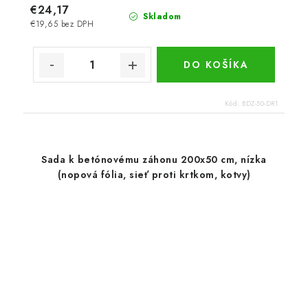
€24,17
Skladom
€19,65 bez DPH
DO KOŠÍKA
Kód:
BDZ-50-DR1
Sada k betónovému záhonu 200x50 cm, nízka
(nopová fólia, sieť proti krtkom, kotvy)