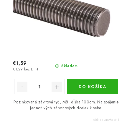
€1,59
Skladom
€1,29 bez DPH
DO KOŠÍKA
Pozinkovaná závitová tyč, M8, dĺžka 100cm. Na spájanie
jednotlivých záhonových dosiek k sebe.
Kód:
TZ-048M8-ZN1