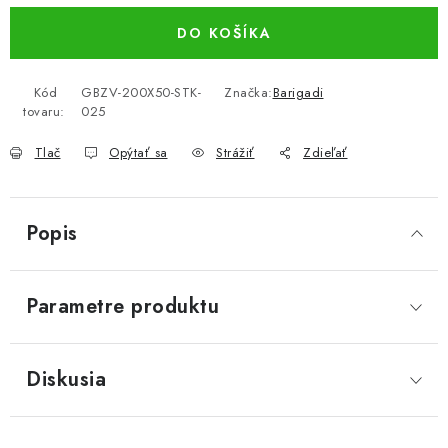
DO KOŠÍKA
Kód
GBZV-200X50-STK-
Značka:
Barigadi
tovaru:
025
Tlač
Opýtať sa
Strážiť
Zdieľať
Popis
Parametre produktu
Diskusia