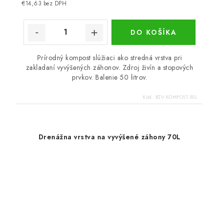
cena:
€14,63 bez DPH
DO KOŠÍKA
Prírodný kompost slúžiaci ako stredná vrstva pri
zakladaní vyvýšených záhonov. Zdroj živín a stopových
prvkov. Balenie 50 litrov.
Kód:
BZV-KOMPOST-50L
Drenážna vrstva na vyvýšené záhony 70L