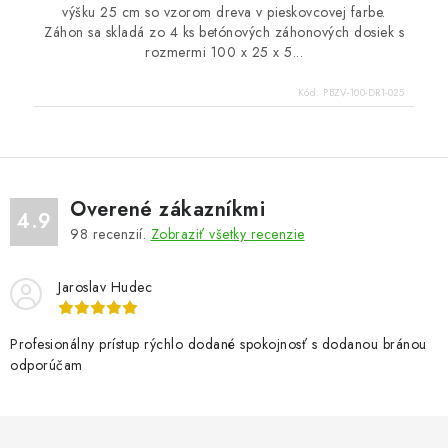
výšku 25 cm so vzorom dreva v pieskovcovej farbe.
Záhon sa skladá zo 4 ks betónových záhonových dosiek s
rozmermi 100 x 25 x 5...
Kód:
PBZV-100-DR1-025
Overené zákazníkmi
4.9
98
recenzií.
Zobraziť všetky recenzie
Jaroslav Hudec
Profesionálny prístup rýchlo dodané spokojnosť s dodanou bránou
odporúčam