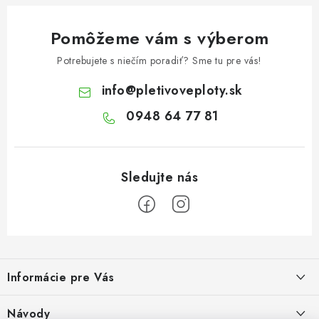
Pomôžeme vám s výberom
Potrebujete s niečím poradiť? Sme tu pre vás!
info
@
pletivoveploty.sk
0948 64 77 81
Z
á
Informácie pre Vás
p
ä
Recenzie na Heureke
Návody