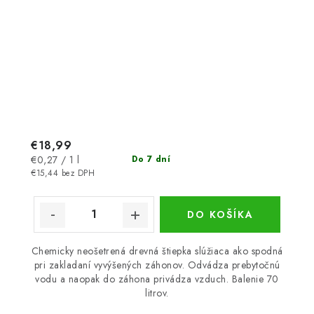
€18,99
Jednotková
€0,27 / 1 l
Do 7 dní
cena:
€15,44 bez DPH
DO KOŠÍKA
Chemicky neošetrená drevná štiepka slúžiaca ako spodná
pri zakladaní vyvýšených záhonov. Odvádza prebytočnú
vodu a naopak do záhona privádza vzduch. Balenie 70
litrov.