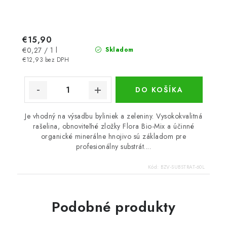
€15,90
Jednotková
€0,27 / 1 l
Skladom
cena:
€12,93 bez DPH
DO KOŠÍKA
Je vhodný na výsadbu byliniek a zeleniny. Vysokokvalitná
rašelina, obnoviteľné zložky Flora Bio-Mix a účinné
organické minerálne hnojivo sú základom pre
profesionálny substrát....
Kód:
BZV-SUBSTRAT-60L
Podobné produkty