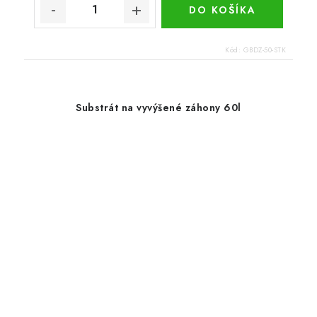
DO KOŠÍKA
Kód:
GBDZ-50-STK
Substrát na vyvýšené záhony 60l