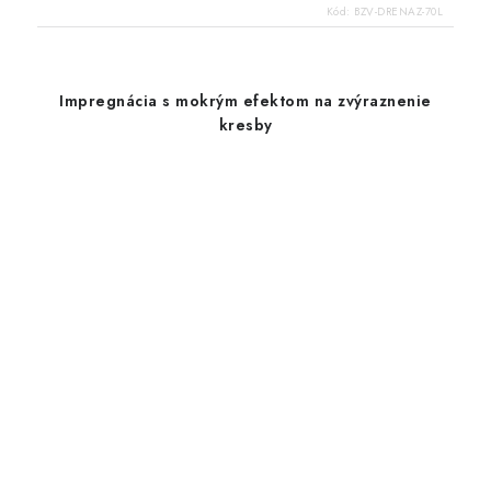
Kód:
BZV-DRENAZ-70L
Impregnácia s mokrým efektom na zvýraznenie
kresby