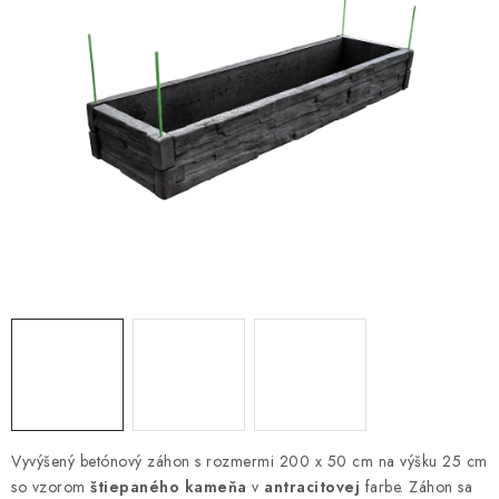
VYVÝŠENÉ ZÁHONY
KOMPOSTÉRY
BETÓNOVÉ PLOTY
AKCIA - MIERNE POŠKODENÝ TOVAR
Kontakt
Vyvýšený betónový záhon s rozmermi 200 x 50 cm na výšku 25 cm
so vzorom
štiepaného kameňa
v
antracitovej
farbe. Záhon sa