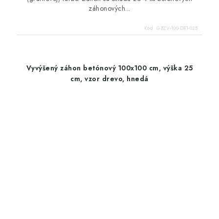
záhonových...
Kód:
GBZV-100-DR1-025
Vyvýšený záhon betónový 100x100 cm, výška 25
cm, vzor drevo, hnedá