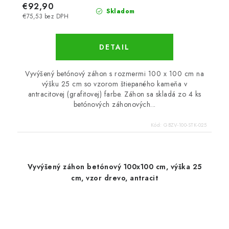
€92,90
Skladom
€75,53 bez DPH
DETAIL
Vyvýšený betónový záhon s rozmermi 100 x 100 cm na
výšku 25 cm so vzorom štiepaného kameňa v
antracitovej (grafitovej) farbe. Záhon sa skladá zo 4 ks
betónových záhonových...
Kód:
GBZV-100-STK-025
Vyvýšený záhon betónový 100x100 cm, výška 25
cm, vzor drevo, antracit