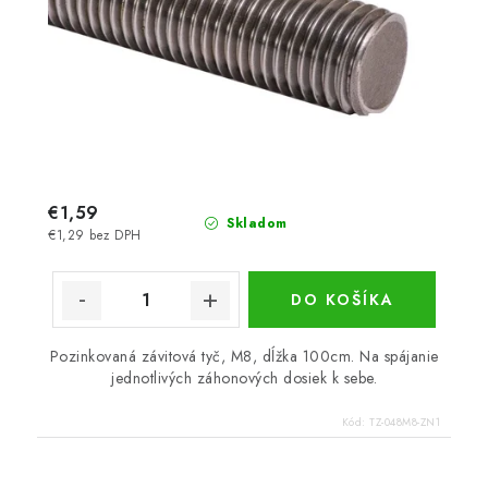
€1,59
Skladom
€1,29 bez DPH
DO KOŠÍKA
Pozinkovaná závitová tyč, M8, dĺžka 100cm. Na spájanie
jednotlivých záhonových dosiek k sebe.
Kód:
TZ-048M8-ZN1