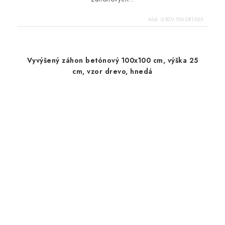
Kód:
GBZV-100-DR1-025
Vyvýšený záhon betónový 100x100 cm, výška 25
cm, vzor drevo, hnedá