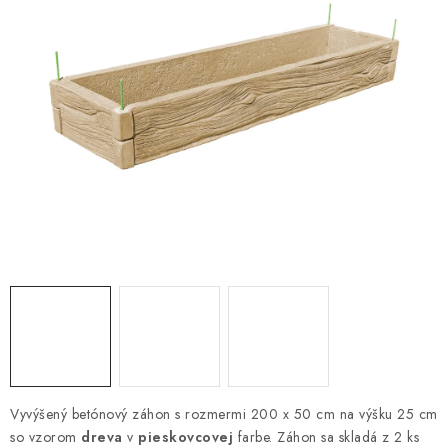
VYVÝŠENÉ ZÁHONY
KOMPOSTÉRY
BETÓNOVÉ PLOTY
AKCIA - MIERNE POŠKODENÝ TOVAR
Kontakt
Vyvýšený betónový záhon s rozmermi 200 x 50 cm na výšku 25 cm
so vzorom
dreva
v
pieskovcovej
farbe. Záhon sa skladá z 2 ks