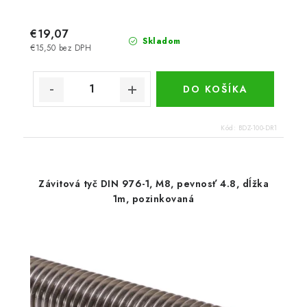
€19,07
Skladom
€15,50 bez DPH
DO KOŠÍKA
Kód:
BDZ-100-DR1
Závitová tyč DIN 976-1, M8, pevnosť 4.8, dĺžka
1m, pozinkovaná