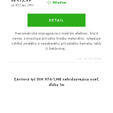
€15,99
od
Skladom
od €13 bez DPH
DETAIL
Nanometrická impregnácia s mokrým efektom, ktorá
naviac zvýrazňuje prírodnú kresbu materiálov, vylepšuje
vzhľad umelého a nasiakavého prírodného kameňa, tehly
či betónovej...
Kód:
ISO-WE-1000ML
Závitová tyč DIN 976-1,M8 nehrdzavejúca oceľ,
dĺžka 1m