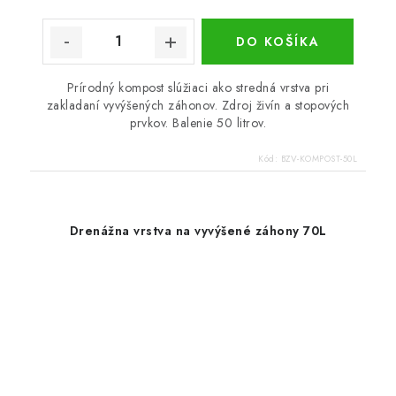
DO KOŠÍKA
Prírodný kompost slúžiaci ako stredná vrstva pri
zakladaní vyvýšených záhonov. Zdroj živín a stopových
prvkov. Balenie 50 litrov.
Kód:
BZV-KOMPOST-50L
Drenážna vrstva na vyvýšené záhony 70L