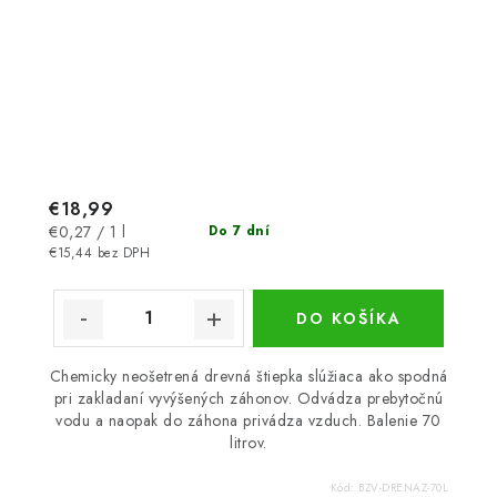
€18,99
Jednotková
€0,27 / 1 l
Do 7 dní
cena:
€15,44 bez DPH
DO KOŠÍKA
Chemicky neošetrená drevná štiepka slúžiaca ako spodná
pri zakladaní vyvýšených záhonov. Odvádza prebytočnú
vodu a naopak do záhona privádza vzduch. Balenie 70
litrov.
Kód:
BZV-DRENAZ-70L