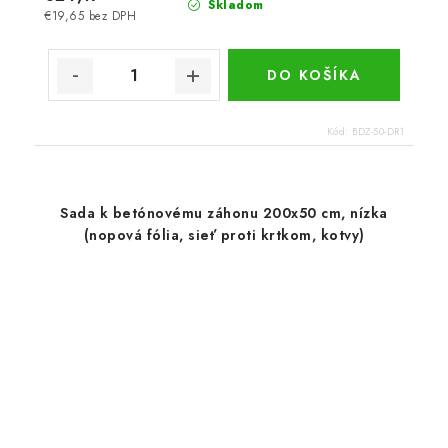
Skladom
€19,65 bez DPH
DO KOŠÍKA
Kód:
BDZ-50-DR1
Sada k betónovému záhonu 200x50 cm, nízka
(nopová fólia, sieť proti krtkom, kotvy)