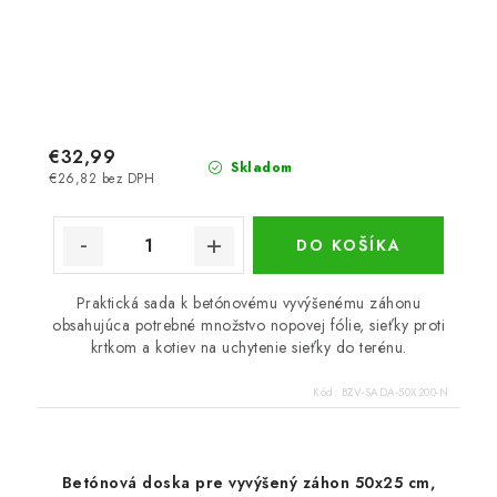
€32,99
Skladom
€26,82 bez DPH
DO KOŠÍKA
Praktická sada k betónovému vyvýšenému záhonu
obsahujúca potrebné množstvo nopovej fólie, sieťky proti
krtkom a kotiev na uchytenie sieťky do terénu.
Kód:
BZV-SADA-50X200-N
Betónová doska pre vyvýšený záhon 50x25 cm,