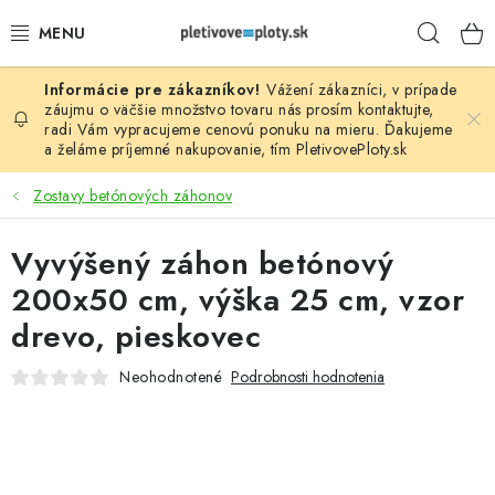
Prejsť
Hľad
na
obsah
Vážení zákazníci, v prípade
PLOTOVÉ PANELY
záujmu o väčšie množstvo tovaru nás prosím
kontaktujte
,
radi Vám vypracujeme cenovú ponuku na mieru. Ďakujeme
a želáme príjemné nakupovanie, tím
PletivovePloty.sk
PLETIVO
Zostavy betónových záhonov
STĹPIKY
Vyvýšený záhon betónový
PODHRABOVÉ DOSKY
200x50 cm, výška 25 cm, vzor
BRÁNY A BRÁNKY
drevo, pieskovec
Neohodnotené
Podrobnosti hodnotenia
GABIÓNY (PLOTY, KOŠE)
PRÍSLUŠENSTVO