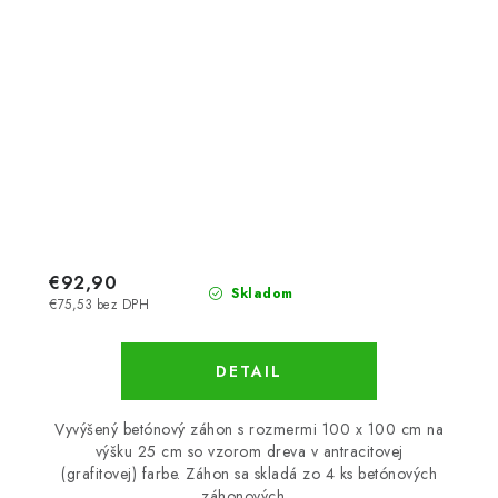
€92,90
Skladom
€75,53 bez DPH
DETAIL
Vyvýšený betónový záhon s rozmermi 100 x 100 cm na
výšku 25 cm so vzorom dreva v antracitovej
(grafitovej) farbe. Záhon sa skladá zo 4 ks betónových
záhonových...