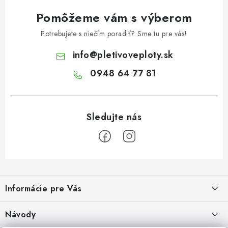
Pomôžeme vám s výberom
Potrebujete s niečím poradiť? Sme tu pre vás!
info
@
pletivoveploty.sk
0948 64 77 81
Z
á
Informácie pre Vás
p
ä
Recenzie na Heureke
Návody
t