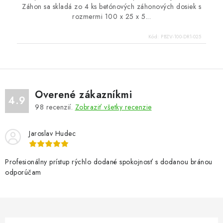
Záhon sa skladá zo 4 ks betónových záhonových dosiek s
rozmermi 100 x 25 x 5...
Kód:
PBZV-100-DR1-025
Overené zákazníkmi
4.9
98
recenzií.
Zobraziť všetky recenzie
Jaroslav Hudec
Profesionálny prístup rýchlo dodané spokojnosť s dodanou bránou
odporúčam