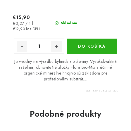
€15,90
Jednotková
€0,27 / 1 l
Skladom
cena:
€12,93 bez DPH
DO KOŠÍKA
Je vhodný na výsadbu byliniek a zeleniny. Vysokokvalitná
rašelina, obnoviteľné zložky Flora Bio-Mix a účinné
organické minerálne hnojivo sú základom pre
profesionálny substrát....
Kód:
BZV-SUBSTRAT-60L
Podobné produkty