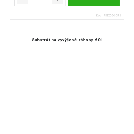
Kód:
PBDZ-50-DR1
Substrát na vyvýšené záhony 60l