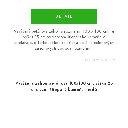
DETAIL
Vyvýšený betónový záhon s rozmermi 100 x 100 cm na
výšku 25 cm so vzorom štiepaného kameňa v
pieskovcovej farbe. Záhon sa skladá zo 4 ks betónových
záhonových dosiek s rozmermi...
Kód:
PBZV-100-STK-025
Vyvýšený záhon betónový 100x100 cm, výška 25
cm, vzor štiepaný kameň, hnedá