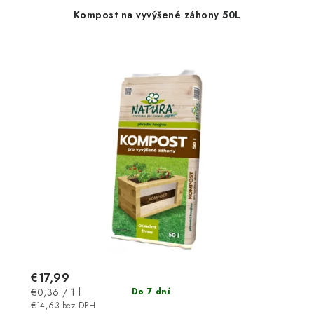
Kompost na vyvýšené záhony 50L
€17,99
Jednotková
€0,36 / 1 l
Do 7 dní
cena:
€14,63 bez DPH