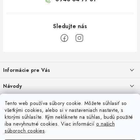
Z
á
Informácie pre Vás
p
ä
Recenzie na Heureke
Návody
t
i
Cenová ponuka na mieru
Návod na zostavenie vyvýšeného záhonu
Overené zákazníkmi
Tento web používa súbory cookie. Môžete súhlasiť so
10.9.2024
e
všetkými cookies, alebo si v nastaveniach nastavte, s
Garancia najnižšej ceny
ktorými súhlasíte. Kým nekliknete na súhlas, budú použité
Prijímame online platby
Návod na osadenie fólie proti burine pod plot
iba nevyhnutné cookies. Viac informácií
o našich
6.9.2023
Obchodné podmienky
súboroch cookies
.
Betónové ploty
Brány a pohony