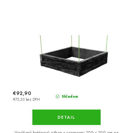
€92,90
Skladom
€75,53 bez DPH
DETAIL
Vyvýšený betónový záhon s rozmermi 100 x 100 cm na