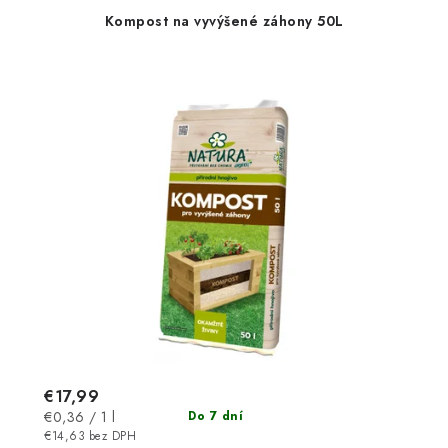
Kompost na vyvýšené záhony 50L
€17,99
Jednotková
€0,36 / 1 l
Do 7 dní
cena:
€14,63 bez DPH