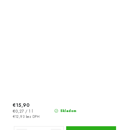
€15,90
Jednotková
€0,27 / 1 l
Skladom
cena:
€12,93 bez DPH