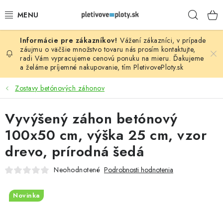
Prejsť
Hľad
na
obsah
Vážení zákazníci, v prípade
PLOTOVÉ PANELY
záujmu o väčšie množstvo tovaru nás prosím
kontaktujte
,
radi Vám vypracujeme cenovú ponuku na mieru. Ďakujeme
a želáme príjemné nakupovanie, tím
PletivovePloty.sk
PLETIVO
Zostavy betónových záhonov
STĹPIKY
Vyvýšený záhon betónový
PODHRABOVÉ DOSKY
100x50 cm, výška 25 cm, vzor
BRÁNY A BRÁNKY
drevo, prírodná šedá
Neohodnotené
Podrobnosti hodnotenia
GABIÓNY (PLOTY, KOŠE)
Novinka
PRÍSLUŠENSTVO