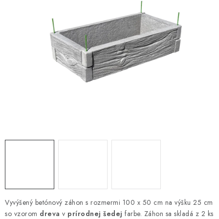
VYVÝŠENÉ ZÁHONY
KOMPOSTÉRY
BETÓNOVÉ PLOTY
AKCIA - MIERNE POŠKODENÝ TOVAR
Kontakt
Vyvýšený betónový záhon s rozmermi 100 x 50 cm na výšku 25 cm
so vzorom
dreva
v
prírodnej šedej
farbe. Záhon sa skladá z 2 ks