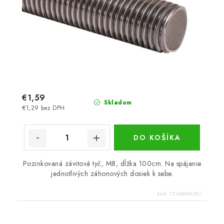
€1,59
Skladom
€1,29 bez DPH
DO KOŠÍKA
Pozinkovaná závitová tyč, M8, dĺžka 100cm. Na spájanie
jednotlivých záhonových dosiek k sebe.
Kód:
TZ-048M8-ZN1