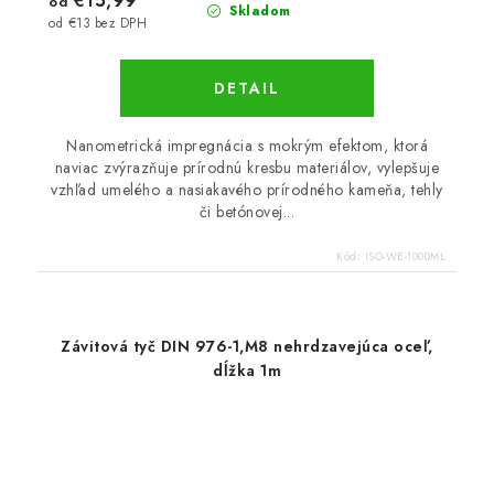
€15,99
od
Skladom
od €13 bez DPH
DETAIL
Nanometrická impregnácia s mokrým efektom, ktorá
naviac zvýrazňuje prírodnú kresbu materiálov, vylepšuje
vzhľad umelého a nasiakavého prírodného kameňa, tehly
či betónovej...
Kód:
ISO-WE-1000ML
Závitová tyč DIN 976-1,M8 nehrdzavejúca oceľ,
dĺžka 1m