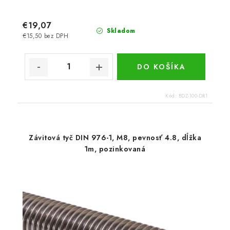
€19,07
Skladom
€15,50 bez DPH
DO KOŠÍKA
Kód:
BDZ-100-DR1
Závitová tyč DIN 976-1, M8, pevnosť 4.8, dĺžka
1m, pozinkovaná