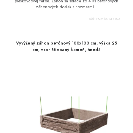
pieskovcovej farbe. Záhon sa skladá zo 4 ks betónových
záhonových dosiek s rozmermi...
Kód:
PBZV-100-STK-025
Vyvýšený záhon betónový 100x100 cm, výška 25
cm, vzor štiepaný kameň, hnedá