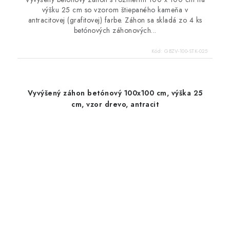
výšku 25 cm so vzorom štiepaného kameňa v
antracitovej (grafitovej) farbe. Záhon sa skladá zo 4 ks
betónových záhonových...
Kód:
GBZV-100-STK-025
Vyvýšený záhon betónový 100x100 cm, výška 25
cm, vzor drevo, antracit