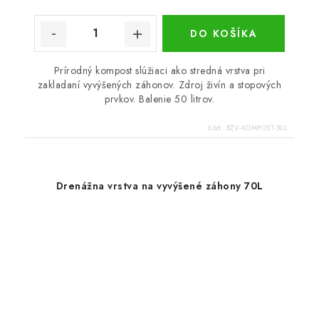
DO KOŠÍKA
Prírodný kompost slúžiaci ako stredná vrstva pri
zakladaní vyvýšených záhonov. Zdroj živín a stopových
prvkov. Balenie 50 litrov.
Kód:
BZV-KOMPOST-50L
Drenážna vrstva na vyvýšené záhony 70L