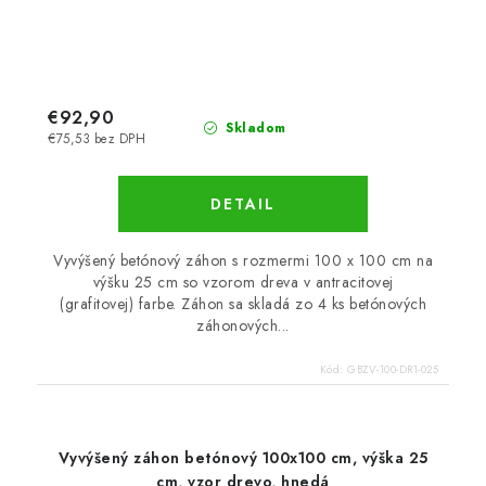
€92,90
Skladom
€75,53 bez DPH
DETAIL
Vyvýšený betónový záhon s rozmermi 100 x 100 cm na
výšku 25 cm so vzorom dreva v antracitovej
(grafitovej) farbe. Záhon sa skladá zo 4 ks betónových
záhonových...
Kód:
GBZV-100-DR1-025
Vyvýšený záhon betónový 100x100 cm, výška 25
cm, vzor drevo, hnedá