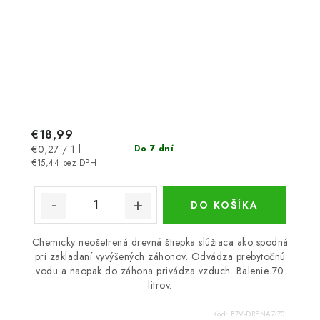
€18,99
Jednotková
€0,27 / 1 l
Do 7 dní
cena:
€15,44 bez DPH
DO KOŠÍKA
Chemicky neošetrená drevná štiepka slúžiaca ako spodná
pri zakladaní vyvýšených záhonov. Odvádza prebytočnú
vodu a naopak do záhona privádza vzduch. Balenie 70
litrov.
Kód:
BZV-DRENAZ-70L