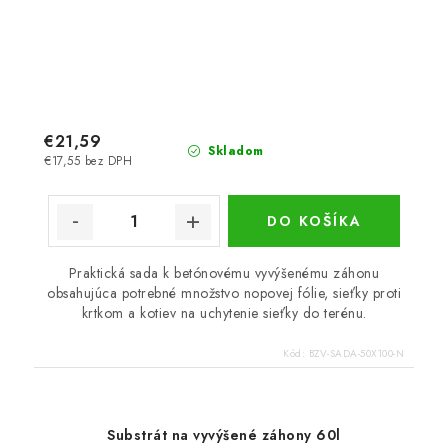
€21,59
Skladom
€17,55 bez DPH
DO KOŠÍKA
Praktická sada k betónovému vyvýšenému záhonu
obsahujúca potrebné množstvo nopovej fólie, sieťky proti
krtkom a kotiev na uchytenie sieťky do terénu.
Kód:
BZV-SADA-50X100-N
Substrát na vyvýšené záhony 60l