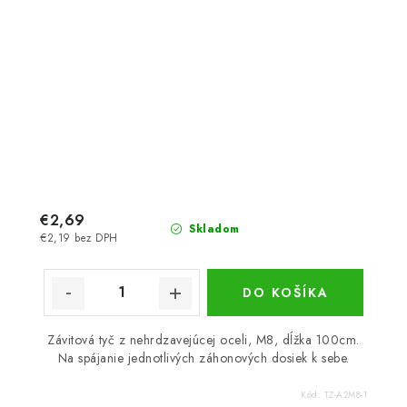
€2,69
Skladom
€2,19 bez DPH
DO KOŠÍKA
Závitová tyč z nehrdzavejúcej oceli, M8, dĺžka 100cm.
Na spájanie jednotlivých záhonových dosiek k sebe.
Kód:
TZ-A2M8-1