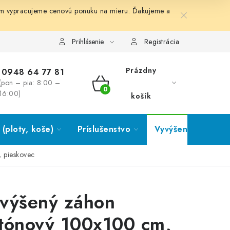
ám vypracujeme cenovú ponuku na mieru. Ďakujeme a
Prihlásenie
Registrácia
Prázdny
0948 64 77 81
(pon – pia: 8:00 –
NÁKUPNÝ
16:00)
košík
KOŠÍK
(ploty, koše)
Príslušenstvo
Vyvýšené záhony
 pieskovec
výšený záhon
tónový 100x100 cm,