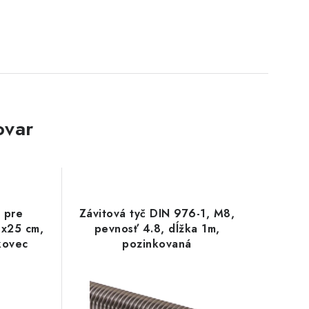
ovar
 pre
Závitová tyč DIN 976-1, M8,
0x25 cm,
pevnosť 4.8, dĺžka 1m,
kovec
pozinkovaná