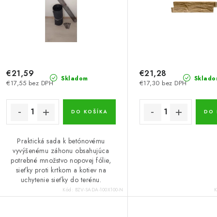
€21,59
€21,28
Skladom
Sklado
€17,55 bez DPH
€17,30 bez DPH
DO KOŠÍKA
DO 
Praktická sada k betónovému
vyvýšenému záhonu obsahujúca
potrebné množstvo nopovej fólie,
sieťky proti krtkom a kotiev na
uchytenie sieťky do terénu.
Kód:
BZV-SADA-100X100-N