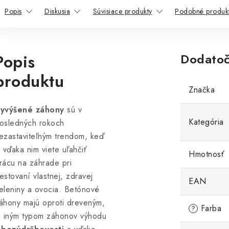
Popis
Diskusia
Súvisiace produkty
Podobné produk
Popis
Dodatoč
produktu
Značka
yvýšené záhony
sú v
Kategória
osledných rokoch
ezastaviteľným trendom, keď
i vďaka nim viete uľahčiť
Hmotnosť
rácu na záhrade pri
estovaní vlastnej, zdravej
EAN
eleniny a ovocia. Betónové
áhony majú oproti dreveným,
Farba
?
i iným typom záhonov výhodu