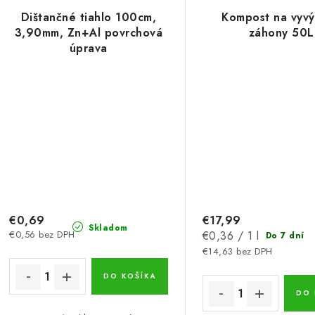
Dištančné tiahlo 100cm,
Kompost na vyv
3,90mm, Zn+Al povrchová
záhony 50L
úprava
€0,69
€17,99
Skladom
Jednotková
€0,56 bez DPH
€0,36 / 1 l
Do 7 dní
cena:
€14,63 bez DPH
DO KOŠÍKA
DO 