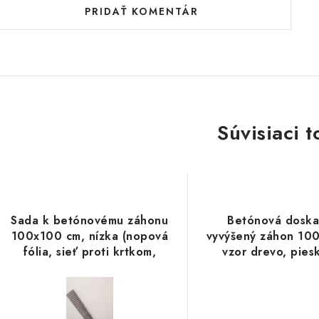
PRIDAŤ KOMENTÁR
Súvisiaci t
Sada k betónovému záhonu
Betónová doska
100x100 cm, nízka (nopová
vyvýšený záhon 10
fólia, sieť proti krtkom,
vzor drevo, pies
kotvy)