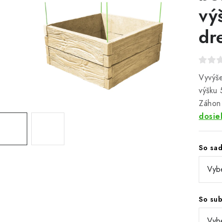
vý
dr
Vyvýš
výšku
Záhon 
dosie
So sa
So su