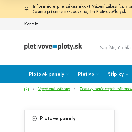
Prejsť
Vážení zákazníci, v 
na
želáme príjemné nakupovanie, tím
PletivovePloty.sk
obsah
Kontakt
Plotové panely
Pletivo
Stĺpiky
Domov
Vyvýšené záhony
Zostavy betónových záhono
B
K
Preskočiť
Plotové panely
kategórie
a
o