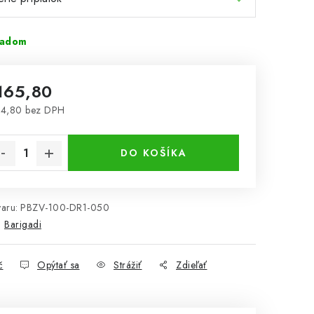
ladom
165,80
34,80
bez DPH
notková cena:
DO KOŠÍKA
aru:
PBZV-100-DR1-050
:
Barigadi
č
Opýtať sa
Strážiť
Zdieľať