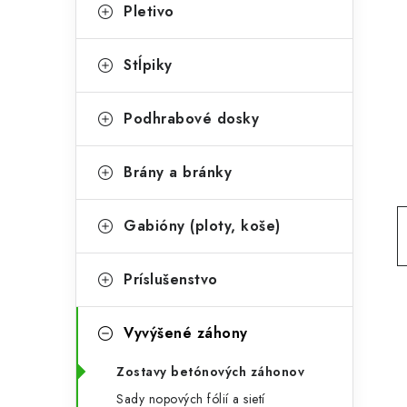
t
č
Pletivo
e
n
g
Stĺpiky
ý
ó
p
r
Podhrabové dosky
a
i
Brány a bránky
e
n
e
Gabióny (ploty, koše)
l
Príslušenstvo
Vyvýšené záhony
Zostavy betónových záhonov
Sady nopových fólií a sietí