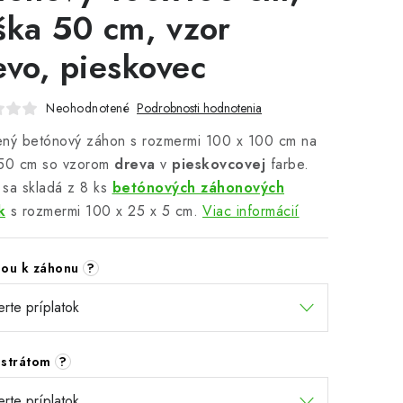
ška 50 cm, vzor
evo, pieskovec
Neohodnotené
Podrobnosti hodnotenia
ený betónový záhon s rozmermi 100 x 100 cm na
 50 cm so vzorom
dreva
v
pieskovcovej
farbe.
sa skladá z 8 ks
betónových záhonových
k
s rozmermi 100 x 25 x 5 cm.
Viac informácií
dou k záhonu
?
bstrátom
?