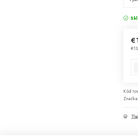
Sk
€
€1
Jed
Kód tov
Značka
Tla