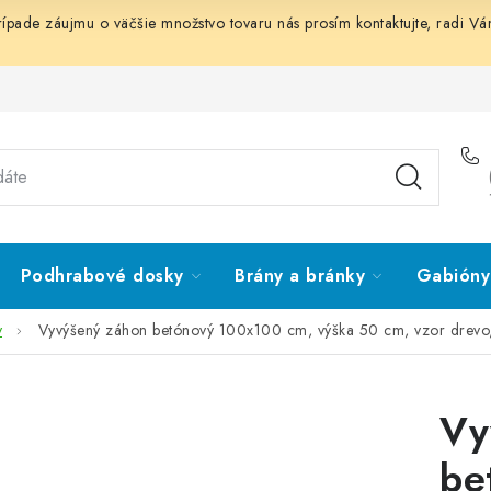
prípade záujmu o väčšie množstvo tovaru nás prosím
kontaktujte
, radi V
Podhrabové dosky
Brány a bránky
Gabióny 
v
Vyvýšený záhon betónový 100x100 cm, výška 50 cm, vzor drevo,
Vy
be