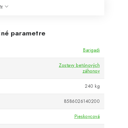
ty
né parametre
Barigadi
Zostavy betónových
záhonov
240 kg
8586026140200
Pieskovcová