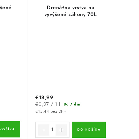
ýšené
Drenážna vrstva na
vyvýšené záhony 70L
€18,99
Jednotková
€0,27 / 1 l
Do 7 dní
cena:
€15,44 bez DPH
KOŠÍKA
DO KOŠÍKA