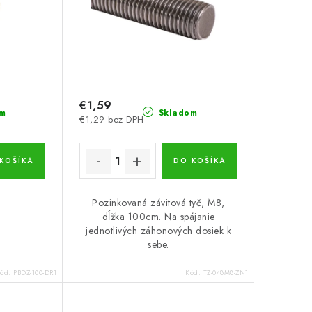
€1,59
m
Skladom
€1,29 bez DPH
KOŠÍKA
DO KOŠÍKA
Pozinkovaná závitová tyč, M8,
dĺžka 100cm. Na spájanie
jednotlivých záhonových dosiek k
sebe.
Kód:
PBDZ-100-DR1
Kód:
TZ-048M8-ZN1