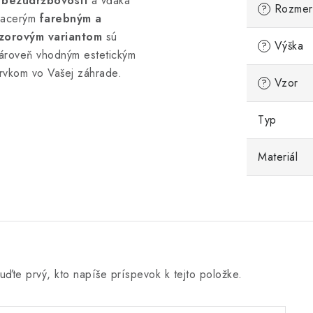
bezúdržbovosti
a vďaka
Rozmer
?
iacerým
farebným
a
zorovým
variantom
sú
Výška
?
ároveň vhodným estetickým
rvkom vo Vašej záhrade.
Vzor
?
Typ
Materiál
uďte prvý, kto napíše príspevok k tejto položke.