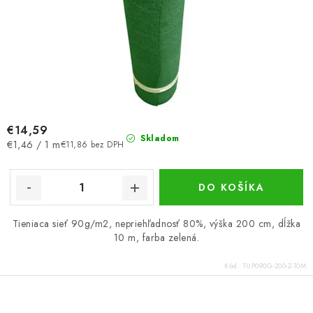
€14,59
Skladom
Jednotková
€1,46 / 1 m
€11,86 bez DPH
cena:
DO KOŠÍKA
Tieniaca sieť 90g/m2, nepriehľadnosť 80%, výška 200 cm, dĺžka
10 m, farba zelená.
Kód:
TUP090G-200-Z-10M