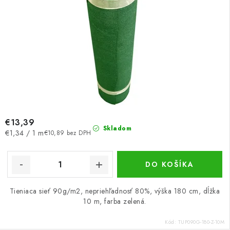
€13,39
Skladom
Jednotková
€1,34 / 1 m
€10,89 bez DPH
cena:
DO KOŠÍKA
Tieniaca sieť 90g/m2, nepriehľadnosť 80%, výška 180 cm, dĺžka
10 m, farba zelená.
Kód:
TUP090G-180-Z-10M