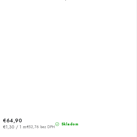
€64,90
Skladom
Jednotková
€1,30 / 1 m
€52,76 bez DPH
cena: