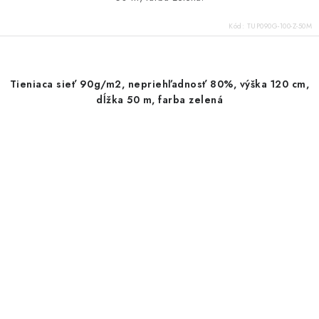
Kód:
TUP090G-100-Z-50M
Tieniaca sieť 90g/m2, nepriehľadnosť 80%, výška 120 cm,
dĺžka 50 m, farba zelená