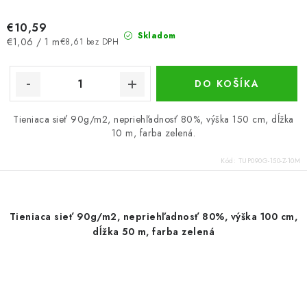
€10,59
Skladom
Jednotková
€1,06 / 1 m
€8,61 bez DPH
cena:
DO KOŠÍKA
Tieniaca sieť 90g/m2, nepriehľadnosť 80%, výška 150 cm, dĺžka
10 m, farba zelená.
Kód:
TUP090G-150-Z-10M
Tieniaca sieť 90g/m2, nepriehľadnosť 80%, výška 100 cm,
dĺžka 50 m, farba zelená