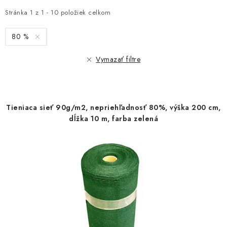
p
d
i
e
Stránka
1
z
1
-
10
položiek celkom
s
n
80 %
p
i
r
e
Vymazať filtre
o
p
d
r
u
o
Tieniaca sieť 90g/m2, nepriehľadnosť 80%, výška 200 cm,
k
d
dĺžka 10 m, farba zelená
t
u
o
k
v
t
o
v