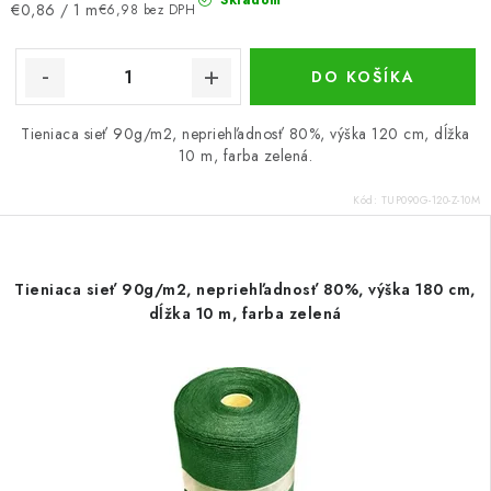
Jednotková
€0,86 / 1 m
€6,98 bez DPH
cena:
DO KOŠÍKA
Tieniaca sieť 90g/m2, nepriehľadnosť 80%, výška 120 cm, dĺžka
10 m, farba zelená.
Kód:
TUP090G-120-Z-10M
Tieniaca sieť 90g/m2, nepriehľadnosť 80%, výška 180 cm,
dĺžka 10 m, farba zelená