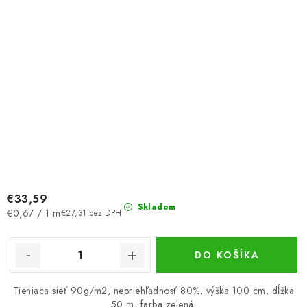
€33,59
Skladom
Jednotková
€0,67 / 1 m
€27,31 bez DPH
cena:
DO KOŠÍKA
Tieniaca sieť 90g/m2, nepriehľadnosť 80%, výška 100 cm, dĺžka
50 m, farba zelená.