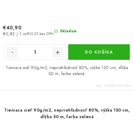
€40,90
Skladom
Jednotková
€0,82 / 1 m
€33,25 bez DPH
cena:
DO KOŠÍKA
Tieniaca sieť 90g/m2, nepriehľadnosť 80%, výška 120 cm, dĺžka
50 m, farba zelená.
Kód:
TUP090G-120-Z-50M
Tieniaca sieť 90g/m2, nepriehľadnosť 80%, výška 150 cm,
dĺžka 50 m, farba zelená