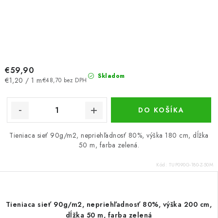
€59,90
Skladom
Jednotková
€1,20 / 1 m
€48,70 bez DPH
cena:
DO KOŠÍKA
Tieniaca sieť 90g/m2, nepriehľadnosť 80%, výška 180 cm, dĺžka
50 m, farba zelená.
Kód:
TUP090G-180-Z-50M
Tieniaca sieť 90g/m2, nepriehľadnosť 80%, výška 200 cm,
dĺžka 50 m, farba zelená