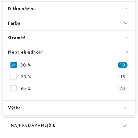
Dĺžka návinu
Farba
Gramáž
Nepriehľadnosť
80 %
10
90 %
18
95 %
20
Výška
V
R
NAJPREDÁVANEJŠIE
ý
a