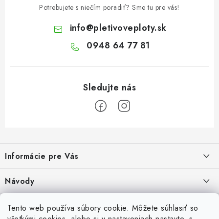
i
Potrebujete s niečím poradiť? Sme tu pre vás!
s
info
@
pletivoveploty.sk
u
0948 64 77 81
Z
á
Informácie pre Vás
p
ä
Recenzie na Heureke
Návody
t
i
Cenová ponuka na mieru
Návod na zostavenie vyvýšeného záhonu
Overené zákazníkmi
Tento web používa súbory cookie. Môžete súhlasiť so
10.9.2024
e
všetkými cookies, alebo si v nastaveniach nastavte, s