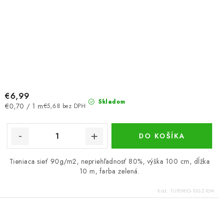
€6,99
Skladom
Jednotková
€0,70 / 1 m
€5,68 bez DPH
cena:
DO KOŠÍKA
Tieniaca sieť 90g/m2, nepriehľadnosť 80%, výška 100 cm, dĺžka
10 m, farba zelená.
Kód:
TUP090G-100-Z-10M