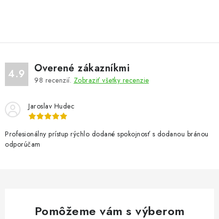
O
v
l
á
d
Overené zákazníkmi
a
4.9
98
recenzií.
Zobraziť všetky recenzie
c
i
Jaroslav Hudec
e
p
r
Profesionálny prístup rýchlo dodané spokojnosť s dodanou bránou
odporúčam
v
k
y
v
ý
Pomôžeme vám s výberom
p