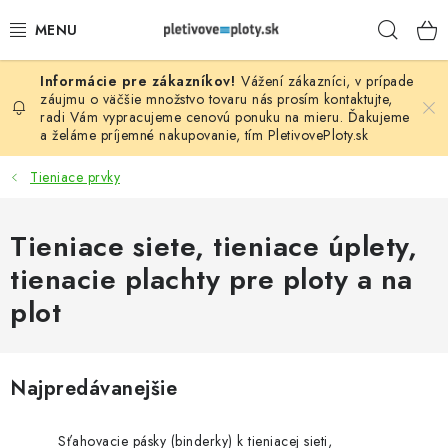
Prejsť
Hľad
na
obsah
Vážení zákazníci, v prípade
PLOTOVÉ PANELY
záujmu o väčšie množstvo tovaru nás prosím
kontaktujte
,
radi Vám vypracujeme cenovú ponuku na mieru. Ďakujeme
a želáme príjemné nakupovanie, tím
PletivovePloty.sk
PLETIVO
Tieniace prvky
STĹPIKY
Tieniace siete, tieniace úplety,
PODHRABOVÉ DOSKY
tienacie plachty pre ploty a na
BRÁNY A BRÁNKY
plot
GABIÓNY (PLOTY, KOŠE)
Najpredávanejšie
PRÍSLUŠENSTVO
Sťahovacie pásky (binderky) k tieniacej sieti,