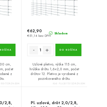
€62,90
Skladom
€51,14 bez DPH
KOŠÍKA
DO KOŠÍKA
 100 cm,
Uzlové pletivo, výška 115 cm,
mm, počet
hrúbka drôtu 1,6×2,0 mm, počet
yrobené z
drôtov 12. Pletivo je vyrobené z
ôtu.
pozinkovaného drôtu.
-100-11DR-ZN-50M
Kód:
PLU20-115-12DR-ZN-50M
,0/2,8,
Pl. uzlové, drôt 2,0/2,8,