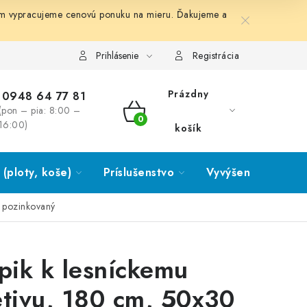
ám vypracujeme cenovú ponuku na mieru. Ďakujeme a
Prihlásenie
Registrácia
Prázdny
0948 64 77 81
(pon – pia: 8:00 –
NÁKUPNÝ
16:00)
košík
KOŠÍK
(ploty, koše)
Príslušenstvo
Vyvýšené záhony
, pozinkovaný
ĺpik k lesníckemu
etivu, 180 cm, 50x30