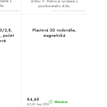
robené z
drôtov 11. Pletivo je vyrobené z
ôtu.
pozinkovaného drôtu.
8-100-8DR-ZN-50M
Kód:
PLU28-100-11DR-ZN-50M
,0/2,8,
Plastová 3D vodováha,
, počet
magnetická
rové
e
€4,69
Skladom
€3,81 bez DPH