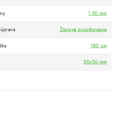
eny
1,50 mm
 úprava
Žiarové pozinkovanie
žka
180 cm
50x30 mm