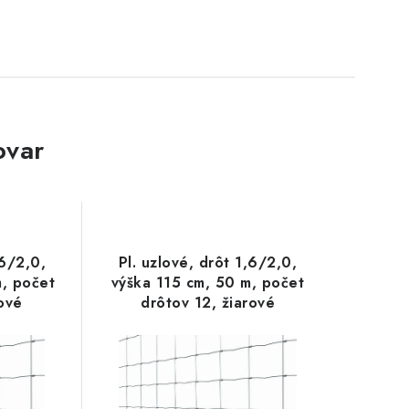
ovar
,6/2,0,
Pl. uzlové, drôt 1,6/2,0,
, počet
výška 115 cm, 50 m, počet
rové
drôtov 12, žiarové
e
pozinkovanie