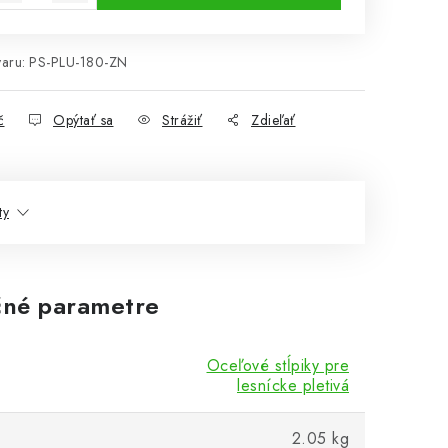
aru:
PS-PLU-180-ZN
č
Opýtať sa
Strážiť
Zdieľať
ty
né parametre
Oceľové stĺpiky pre
lesnícke pletivá
2.05 kg