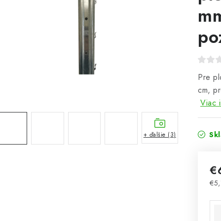
mm
po
Pre pl
cm, pr
Viac 
Sk
+ ďalšie (3)
€
€5,
Jed