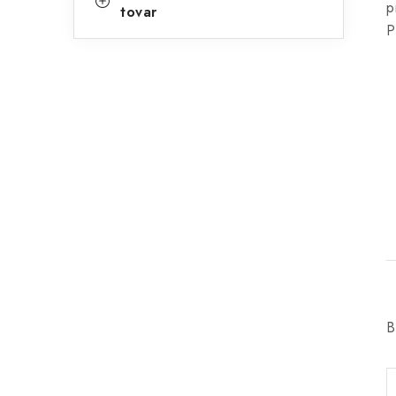
p
tovar
P
B