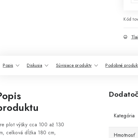
Kód tov
Tla
Popis
Diskusia
Súvisiace produkty
Podobné produk
Popis
Dodatoč
produktu
Kategória
re plot výšky cca 100 až 130
m, celková dĺžka 180 cm,
Hmotnosť