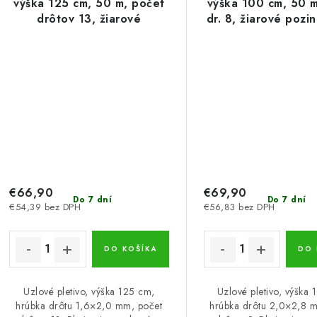
výška 125 cm, 50 m, počet
výška 100 cm, 50 m
drôtov 13, žiarové
dr. 8, žiarové pozi
pozinkovanie
€66,90
€69,90
Do 7 dní
Do 7 dní
€54,39 bez DPH
€56,83 bez DPH
DO KOŠÍKA
DO 
Uzlové pletivo, výška 125 cm,
Uzlové pletivo, výška
hrúbka drôtu 1,6×2,0 mm, počet
hrúbka drôtu 2,0×2,8 