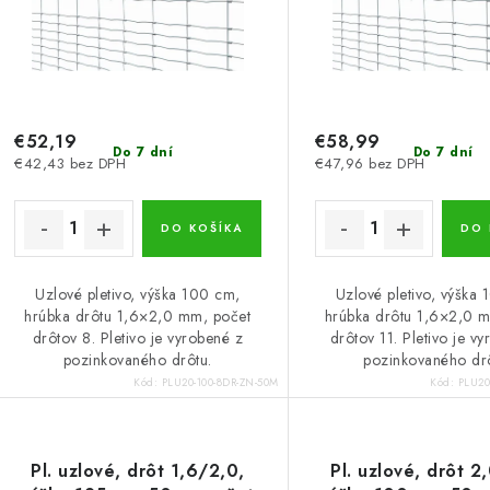
€52,19
€58,99
Do 7 dní
Do 7 dní
€42,43 bez DPH
€47,96 bez DPH
DO KOŠÍKA
DO 
Uzlové pletivo, výška 100 cm,
Uzlové pletivo, výška
hrúbka drôtu 1,6×2,0 mm, počet
hrúbka drôtu 1,6×2,0 
drôtov 8. Pletivo je vyrobené z
drôtov 11. Pletivo je v
pozinkovaného drôtu.
pozinkovaného dr
Kód:
PLU20-100-8DR-ZN-50M
Kód:
PLU20
Pl. uzlové, drôt 1,6/2,0,
Pl. uzlové, drôt 2