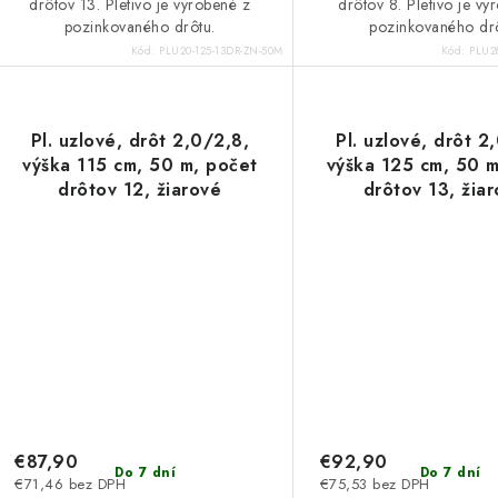
drôtov 13. Pletivo je vyrobené z
drôtov 8. Pletivo je vy
pozinkovaného drôtu.
pozinkovaného dr
Kód:
PLU20-125-13DR-ZN-50M
Kód:
PLU2
Pl. uzlové, drôt 2,0/2,8,
Pl. uzlové, drôt 2
výška 115 cm, 50 m, počet
výška 125 cm, 50 m
drôtov 12, žiarové
drôtov 13, žia
pozinkovanie
pozinkovani
€87,90
€92,90
Do 7 dní
Do 7 dní
€71,46 bez DPH
€75,53 bez DPH