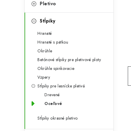
t
č
Pletivo
e
n
g
Stĺpiky
ý
ó
Hranaté
p
r
Hranaté s pätkou
a
i
Okrúhle
e
n
Betónové stĺpiky pre pletivové ploty
e
Okrúhle spinkovacie
Vzpery
l
Stĺpiky pre lesnícke pletivá
Drevené
Oceľové
Stĺpiky okrasné pletivo