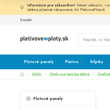
Prejsť
Vážení zákazníci, v 
na
želáme príjemné nakupovanie, tím
PletivovePloty.sk
obsah
Kontakt
Plotové panely
Pletivo
Stĺpiky
Domov
Stĺpiky
Stĺpiky pre lesnícke pletivá
Oceľov
B
K
Preskočiť
Plotové panely
kategórie
a
o