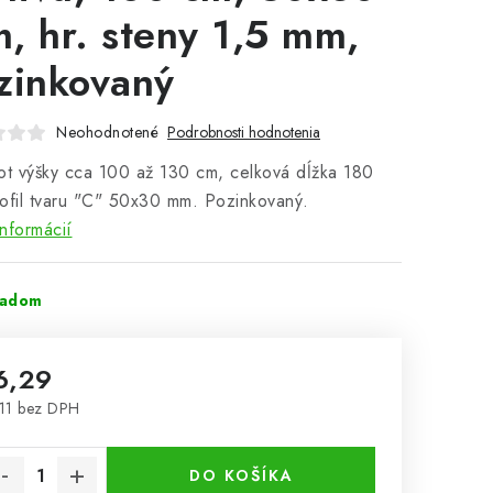
, hr. steny 1,5 mm,
zinkovaný
Neohodnotené
Podrobnosti hodnotenia
ot výšky cca 100 až 130 cm, celková dĺžka 180
ofil tvaru "C" 50x30 mm. Pozinkovaný.
informácií
ladom
6,29
11 bez DPH
notková cena:
DO KOŠÍKA