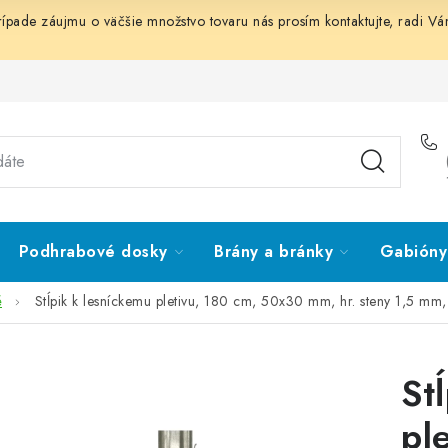
prípade záujmu o väčšie množstvo tovaru nás prosím
kontaktujte
, radi V
Podhrabové dosky
Brány a bránky
Gabióny 
é
Stĺpik k lesníckemu pletivu, 180 cm, 50x30 mm, hr. steny 1,5 mm
St
pl