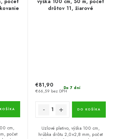
, počet
výška 100 cm, 50 m, počet
nkovanie
drôtov 11, žiarové
pozinkovanie
€81,90
Do 7 dní
€66,59 bez DPH
KOŠÍKA
DO KOŠÍKA
 100 cm,
Uzlové pletivo, výška 100 cm,
mm, počet
hrúbka drôtu 2,0×2,8 mm, počet