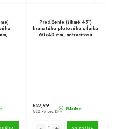
ame)
Predĺženie (šikmé 45°)
ového
hranatého plotového stĺpiku
 mm,
60x40 mm, antracitová
edá
šedá
€27,99
m
Skladom
€22,76 bez DPH
KOŠÍKA
DO KOŠÍKA