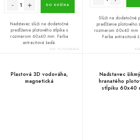
DO KOŠÍKA
Slúži na dodatočné 
Nadstavec slúži na dodatočné
predlženie plotového s
predlženie plotového stĺpika s
rozmerom 60x40 mm 
rozmerom 60x40 mm. Farba
Farba antracitová 
antracitová šedá.
Kód:
PU-NS-60X40-A
Kó
Plastová 3D vodováha,
Nadstavec šikm
magnetická
hranatého plot
stĺpiku 60x40
antracitový