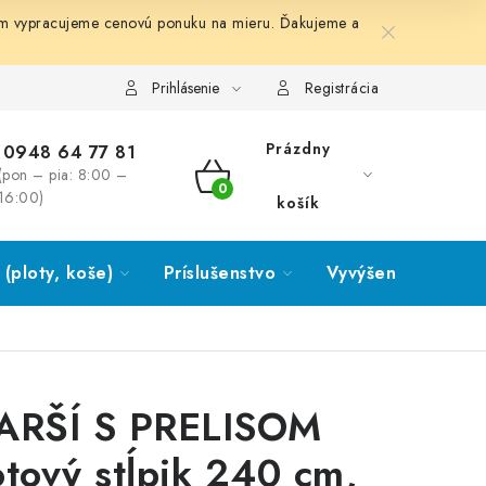
ám vypracujeme cenovú ponuku na mieru. Ďakujeme a
Prihlásenie
Registrácia
Prázdny
0948 64 77 81
(pon – pia: 8:00 –
NÁKUPNÝ
16:00)
košík
KOŠÍK
(ploty, koše)
Príslušenstvo
Vyvýšené záhony
ARŠÍ S PRELISOM
otový stĺpik 240 cm,