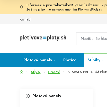
Prejsť
Vážení zákazníci, v 
na
želáme príjemné nakupovanie, tím
PletivovePloty.sk
obsah
Kontakt
Plotové panely
Pletivo
Stĺpiky
Domov
Stĺpiky
Hranaté
STARŠÍ S PRELISOM Ploto
B
K
Preskočiť
Plotové panely
kategórie
a
o