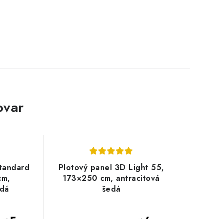
ovar
tandard
Plotový panel 3D Light 55,
cm,
173×250 cm, antracitová
edá
šedá