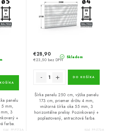
€28,90
Skladom
m
€23,50 bez DPH
DO KOŠÍKA
KOŠÍKA
Šírka panelu 250 cm, výška panelu
ška panelu
173 cm, priemer drôtu 4 mm,
u 5 mm,
vnútorná šírka oka 55 mm, 3
0 mm, 3
horizontálne prelisy. Pozinkovaný +
inkovaný +
poplastovaný, antracitová farba.
vá farba.
Kód:
PP-P173-A
Kód:
PP-J173-A