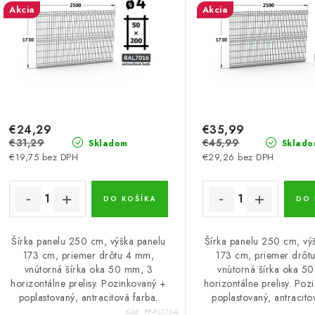
Akcia
Akcia
€24,29
€35,99
€31,29
€45,99
Skladom
Sklado
€19,75 bez DPH
€29,26 bez DPH
DO KOŠÍKA
DO 
Šírka panelu 250 cm, výška panelu
Šírka panelu 250 cm, vý
173 cm, priemer drôtu 4 mm,
173 cm, priemer drôt
vnútorná šírka oka 50 mm, 3
vnútorná šírka oka 5
horizontálne prelisy. Pozinkovaný +
horizontálne prelisy. Poz
poplastovaný, antracitová farba.
poplastovaný, antracito
Kód:
PP-PL173-A