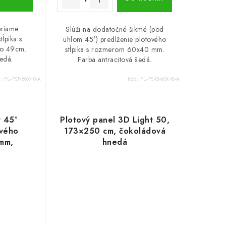
priame
Slúži na dodatočné šikmé (pod
tĺpika s
uhlom 45°) predlženie plotového
o 49cm.
stĺpika s rozmerom 60x40 mm.
šedá.
Farba antracitová šedá.
d:
PU-PSP-60X40-A
Kód:
PU-PS45-60X40-A
ý 45°
Plotový panel 3D Light 50,
ového
173×250 cm, čokoládová
 mm,
hnedá