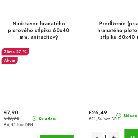
Nadstavec hranatého
Predĺženie (pri
plotového stĺpiku 60x40
hranatého plot
mm, antracitový
stĺpiku 60x40
antracitová š
27 %
Akcia
€7,90
€26,49
Sklado
€10,90
€21,54 bez DPH
Skladom
€6,42 bez DPH
DO 