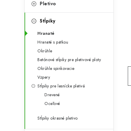
t
č
Pletivo
e
n
g
Stĺpiky
ý
ó
Hranaté
p
r
Hranaté s pätkou
a
i
Okrúhle
e
n
Betónové stĺpiky pre pletivové ploty
e
Okrúhle spinkovacie
Vzpery
l
Stĺpiky pre lesnícke pletivá
Drevené
Oceľové
Stĺpiky okrasné pletivo