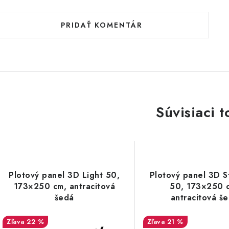
PRIDAŤ KOMENTÁR
Súvisiaci t
Plotový panel 3D Light 50,
Plotový panel 3D S
173×250 cm, antracitová
50, 173×250 
šedá
antracitová š
22 %
21 %