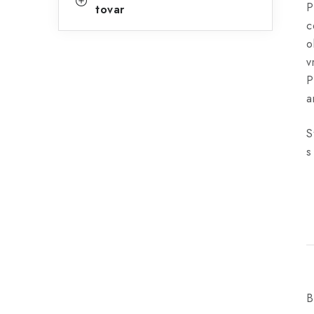
P
tovar
c
o
v
P
a
S
s
B