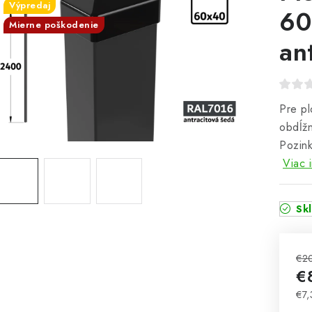
Výpredaj
60
Mierne poškodenie
an
Pre pl
obdĺžn
Pozink
Viac 
Sk
€2
€
€7,
Jed