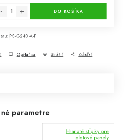
DO KOŠÍKA
aru:
PS-G240-A-P
č
Opýtať sa
Strážiť
Zdieľať
né parametre
Hranaté stĺpiky pre
plotové panely