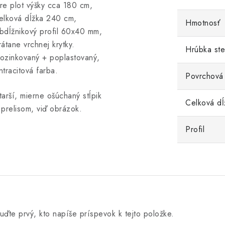
re plot výšky cca 180 cm,
elková dĺžka 240 cm,
Hmotnosť
bdĺžnikový profil 60x40 mm,
rátane vrchnej krytky.
Hrúbka st
ozinkovaný + poplastovaný,
ntracitová farba.
Povrchová
tarší, mierne ošúchaný stĺpik
Celková dĺ
 prelisom, viď obrázok.
Profil
uďte prvý, kto napíše príspevok k tejto položke.