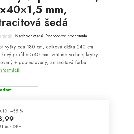
×40×1,5 mm,
tracitová šedá
Neohodnotené
Podrobnosti hodnotenia
ot výšky cca 180 cm, celková dĺžka 240 cm,
ikový profil 60x40 mm, vrátane vrchnej krytky.
ovaný + poplastovaný, antracitová farba.
informácií
ladom
0,19
–55 %
8,99
31 bez DPH
notková cena: