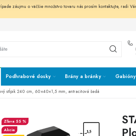
prípade záujmu o väčšie množstvo tovaru nás prosím
kontaktujte
, radi V
Podhrabové dosky
Brány a bránky
Gabióny 
vý stĺpik 240 cm, 60×40×1,5 mm, antracitová šedá
ST
55 %
Pl
Akcia