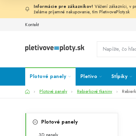
Prejsť
Vážení zákazníci, v 
na
želáme príjemné nakupovanie, tím
PletivovePloty.sk
obsah
Kontakt
Plotové panely
Pletivo
Stĺpiky
Domov
Plotové panely
Rebierkové tkaniny
Rebier
B
K
Preskočiť
Plotové panely
kategórie
a
o
3D panely