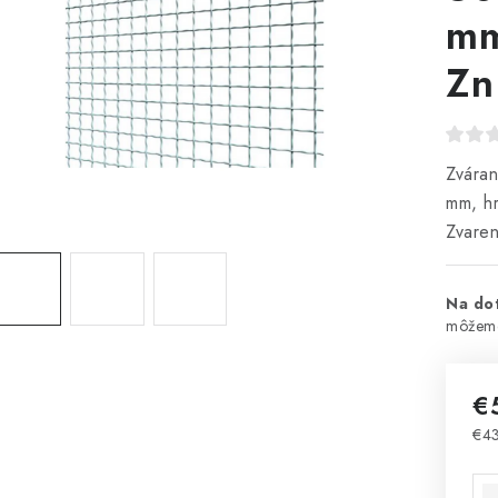
mm
Zn
Zváran
mm, h
Zvaren
Na do
€
€4
Jed