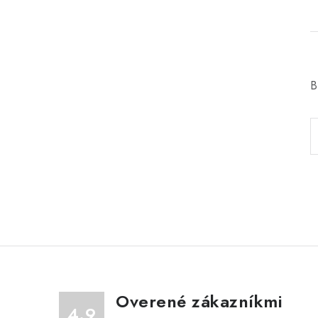
B
Overené zákazníkmi
4.9