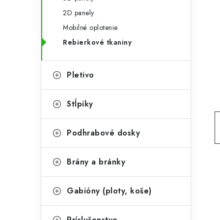
t
č
2D panely
e
n
Mobilné oplotenie
g
ý
Rebierkové tkaniny
ó
p
r
Pletivo
a
i
e
n
Stĺpiky
e
Podhrabové dosky
l
Brány a bránky
Gabióny (ploty, koše)
Príslušenstvo