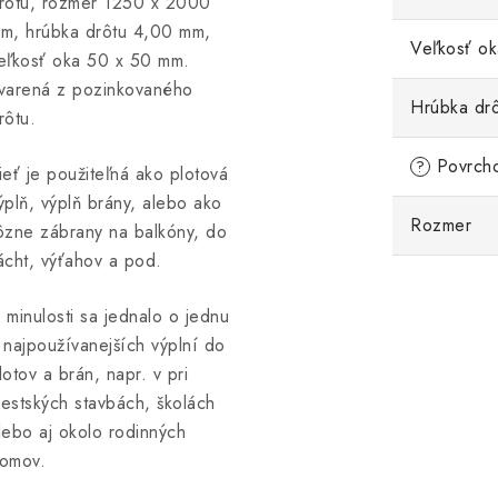
rôtu, rozmer 1250 x 2000
m, hrúbka drôtu 4,00 mm,
Veľkosť ok
eľkosť oka 50 x 50 mm.
varená z pozinkovaného
Hrúbka dr
rôtu.
Povrcho
?
ieť je použiteľná ako plotová
ýplň, výplň brány, alebo ako
Rozmer
ôzne zábrany na balkóny, do
ácht, výťahov a pod.
 minulosti sa jednalo o jednu
 najpoužívanejších výplní do
lotov a brán, napr. v pri
estských stavbách, školách
lebo aj okolo rodinných
omov.