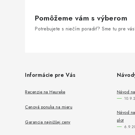
Pomôžeme vám s výberom
Potrebujete s niečím poradiť? Sme tu pre vás
Z
á
Informácie pre Vás
Návod
p
ä
Recenzie na Heureke
Návod na
10.9.
t
Cenová ponuka na mieru
i
Návod na 
plot
Garancia najnižšej ceny
e
6.9.2