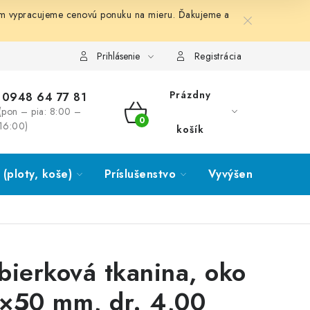
ám vypracujeme cenovú ponuku na mieru. Ďakujeme a
Prihlásenie
Registrácia
Prázdny
0948 64 77 81
(pon – pia: 8:00 –
NÁKUPNÝ
16:00)
košík
KOŠÍK
(ploty, koše)
Príslušenstvo
Vyvýšené záhony
bierková tkanina, oko
×50 mm, dr. 4,00