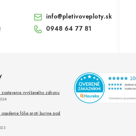
info
@
pletivoveploty.sk
0948 64 77 81
!
y
 zostavenie vyvýšeného záhonu
2024
osadenie fólie proti burine pod
023