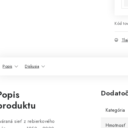
Kód tov
Tla
Popis
Diskusia
Popis
Dodatoč
produktu
Kategória
váraná sieť z rebierkového
Hmotnosť