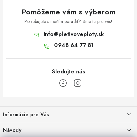
Pomôžeme vám s výberom
Potrebujete s niečím poradiť? Sme tu pre vás!
info
@
pletivoveploty.sk
0948 64 77 81
Z
á
Informácie pre Vás
p
ä
Recenzie na Heureke
Návody
t