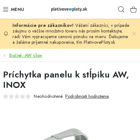
Prejsť
Hľad
na
obsah
Vážení zákazníci, v prípade
PLOTOVÉ PANELY
záujmu o väčšie množstvo tovaru nás prosím
kontaktujte
,
radi Vám vypracujeme cenovú ponuku na mieru. Ďakujeme
a želáme príjemné nakupovanie, tím
PletivovePloty.sk
PLETIVO
Bočné, AW clipy
STĹPIKY
Príchytka panelu k stĺpiku AW,
PODHRABOVÉ DOSKY
INOX
BRÁNY A BRÁNKY
Neohodnotené
Podrobnosti hodnotenia
GABIÓNY (PLOTY, KOŠE)
PRÍSLUŠENSTVO