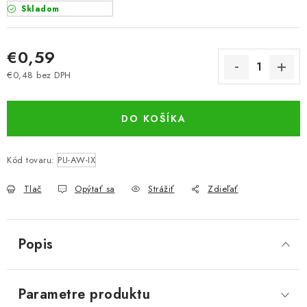
Skladom
€0,59
€0,48 bez DPH
Jednotková cena:
DO KOŠÍKA
Kód tovaru:
PU-AW-IX
Tlač
Opýtať sa
Strážiť
Zdieľať
Popis
Parametre produktu