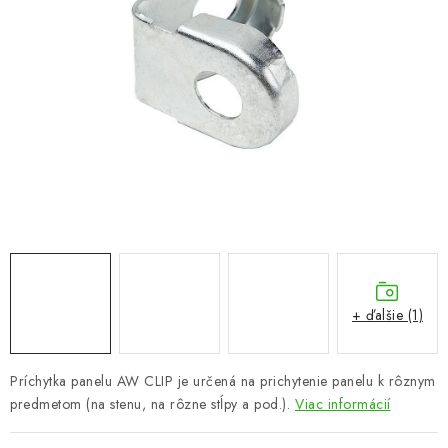
VYVÝŠENÉ ZÁHONY
KOMPOSTÉRY
BETÓNOVÉ PLOTY
AKCIA - MIERNE POŠKODENÝ TOVAR
Kontakt
+ ďalšie (1)
Príchytka panelu AW CLIP je určená na prichytenie panelu k rôznym
predmetom (na stenu, na rôzne stĺpy a pod.).
Viac informácií