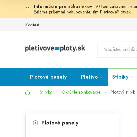
Prejsť
Vážení zákazníci, v 
na
želáme príjemné nakupovanie, tím
PletivovePloty.sk
obsah
Kontakt
Plotové panely
Pletivo
Stĺpiky
Domov
Stĺpiky
Okrúhle spinkovacie
Plotový stĺpi
B
K
Preskočiť
Plotové panely
kategórie
a
o