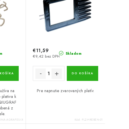
€11,59
m
Skladom
€9,42 bez DPH
KOŠÍKA
DO KOŠÍKA
žíva na
Pre napnutie zvarovaných pletív.
pletiva k
 AQIUGRAF
robená z
ele.
ONA-AGRAFES-IX
Kód:
PLZ-HREBEN-01