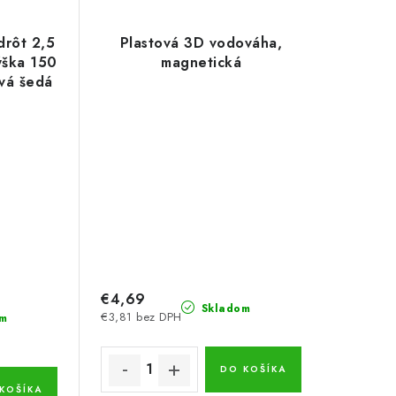
drôt 2,5
Plastová 3D vodováha,
ýška 150
magnetická
ová šedá
€4,69
Skladom
€3,81 bez DPH
m
DO KOŠÍKA
KOŠÍKA