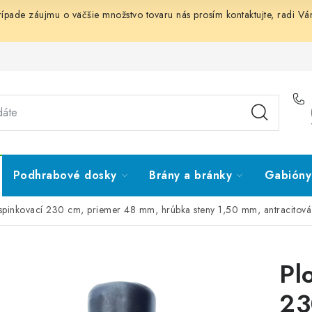
prípade záujmu o väčšie množstvo tovaru nás prosím
kontaktujte
, radi V
Podhrabové dosky
Brány a bránky
Gabióny 
k spinkovací 230 cm, priemer 48 mm, hrúbka steny 1,50 mm, antracitov
Pl
23