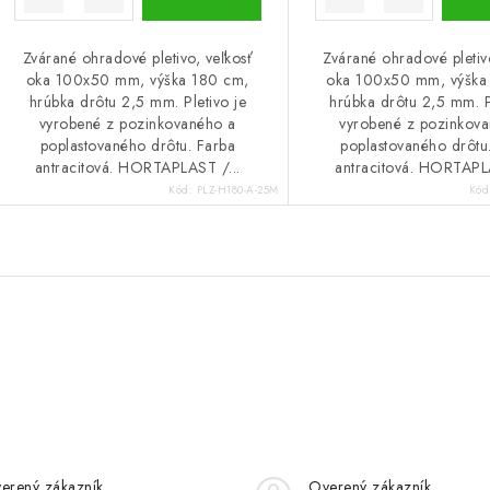
Zvárané ohradové pletivo, veľkosť
Zvárané ohradové pletiv
oka 100x50 mm, výška 180 cm,
oka 100x50 mm, výška
hrúbka drôtu 2,5 mm. Pletivo je
hrúbka drôtu 2,5 mm. P
vyrobené z pozinkovaného a
vyrobené z pozinkov
poplastovaného drôtu. Farba
poplastovaného drôtu
antracitová. HORTAPLAST /...
antracitová. HORTAPLA
Kód:
PLZ-H180-A-25M
Kód
erený zákazník
Overený zákazník