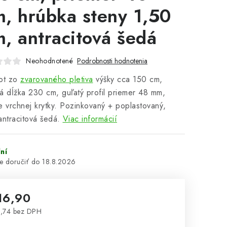
, hrúbka steny 1,50
, antracitová šedá
Neohodnotené
Podrobnosti hodnotenia
ot
zo
zvarovaného pletiva
výšky cca 150 cm,
á dĺžka 230 cm, guľatý profil priemer 48 mm,
e vrchnej krytky. Pozinkovaný + poplastovaný,
antracitová šedá.
Viac informácií
ní
18.8.2026
16,90
,74 bez DPH
notková cena: