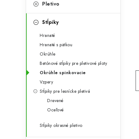
t
č
Pletivo
e
n
g
Stĺpiky
ý
ó
Hranaté
p
r
Hranaté s pätkou
a
i
Okrúhle
e
n
Betónové stĺpiky pre pletivové ploty
e
Okrúhle spinkovacie
Vzpery
l
Stĺpiky pre lesnícke pletivá
Drevené
Oceľové
Stĺpiky okrasné pletivo