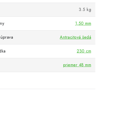
3.5 kg
eny
1,50 mm
 úprava
Antracitová šedá
žka
230 cm
priemer 48 mm