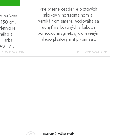
Pre presné osadenie plotových
stĺpikov v horizontálnom aj
o, veľkosť
vertikálnom smere. Vodováha sa
 150 cm,
uchytí na kovových stĺpikoch
letivo je
pomocou magnetov, k dreveným
aného a
alebo plastovým stĺpikom sa...
. Farba
ST /...
:
PLZ-H150-A-25M
Kód:
VODOVAHA-3D
Overený zákazník