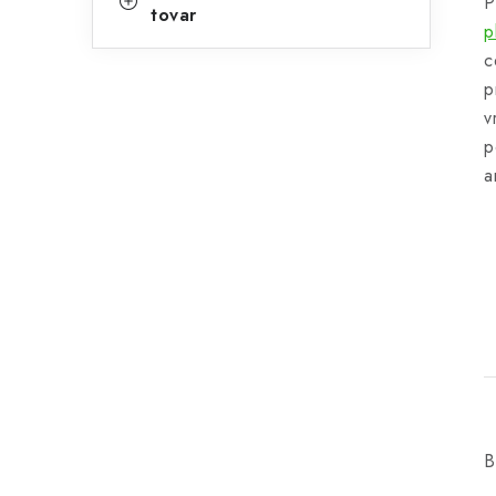
P
tovar
p
c
p
v
p
a
B