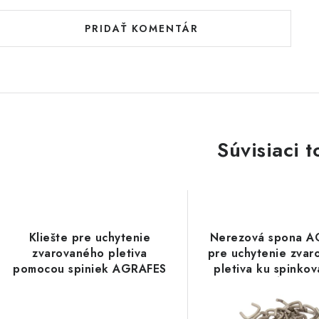
PRIDAŤ KOMENTÁR
Súvisiaci t
Kliešte pre uchytenie
Nerezová spona 
zvarovaného pletiva
pre uchytenie zva
pomocou spiniek AGRAFES
pletiva ku spinko
k spinkovaciemu plotovému
stĺpiku
stĺpiku