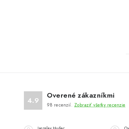
Overené zákazníkmi
4.9
98
recenzií.
Zobraziť všetky recenzie
Jaroslav Hudec
Ov