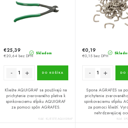
€25,39
€0,19
Skladom
Sklado
€20,64 bez DPH
€0,15 bez DPH
DO KOŠÍKA
DO 
Kliešte AQUIGRAF sa používajú na
Spona AGRAFES sa pou
prichytenie zvarovaného pletiva k
prichytenie zvarovaného 
spinkovaciemu stĺpiku AQUIGRAF
spinkovaciemu stĺpiku
za pomoci spôn AGRAFES.
za pomoci klieští. Vy
nehrdzavejúcej oc
Kód:
KLIESTE-AQUIGRAF
Kód:
SP