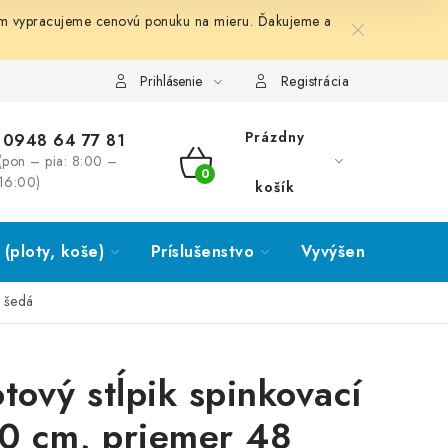
ám vypracujeme cenovú ponuku na mieru. Ďakujeme a
Prihlásenie
Registrácia
Prázdny
0948 64 77 81
(pon – pia: 8:00 –
NÁKUPNÝ
16:00)
košík
KOŠÍK
(ploty, koše)
Príslušenstvo
Vyvýšené záhony
á šedá
otový stĺpik spinkovací
0 cm, priemer 48