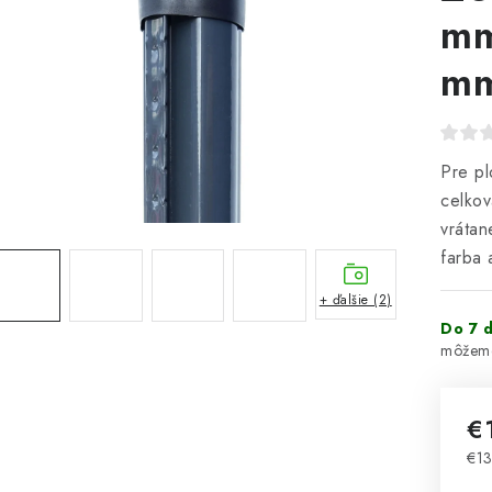
mm
mm
Pre pl
celkov
vrátan
farba 
+ ďalšie (2)
Do 7 d
€
€13
Jed