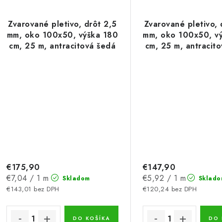
Zvarované pletivo, drôt 2,5
Zvarované pletivo, 
mm, oko 100x50, výška 180
mm, oko 100x50, v
cm, 25 m, antracitová šedá
cm, 25 m, antracit
€175,90
€147,90
Jednotková
Jednotková
€7,04 / 1 m
€5,92 / 1 m
Skladom
Sklado
cena:
cena:
€143,01 bez DPH
€120,24 bez DPH
DO KOŠÍKA
DO 