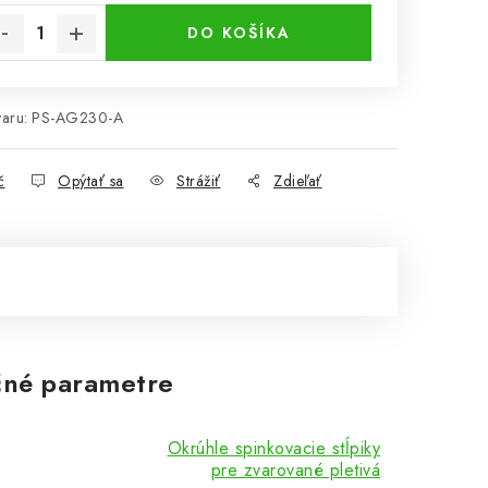
DO KOŠÍKA
aru:
PS-AG230-A
č
Opýtať sa
Strážiť
Zdieľať
né parametre
Okrúhle spinkovacie stĺpiky
pre zvarované pletivá