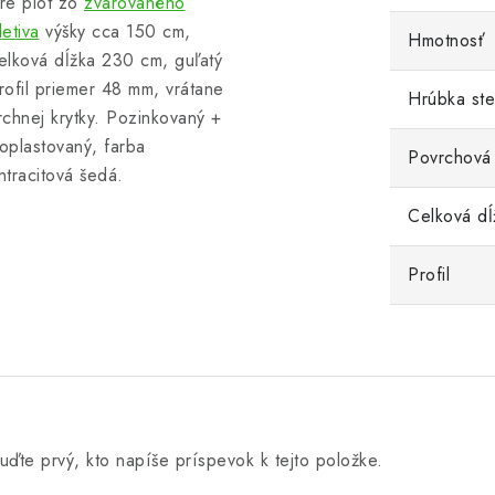
re plot
zo
zvarovaného
letiva
výšky cca 150 cm,
Hmotnosť
elková dĺžka 230 cm, guľatý
rofil priemer 48 mm, vrátane
Hrúbka st
rchnej krytky. Pozinkovaný +
oplastovaný, farba
Povrchová
ntracitová šedá.
Celková dĺ
Profil
uďte prvý, kto napíše príspevok k tejto položke.