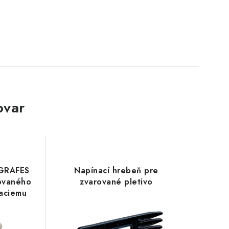
ovar
AGRAFES
Napínací hrebeň pre
rovaného
zvarované pletivo
vaciemu