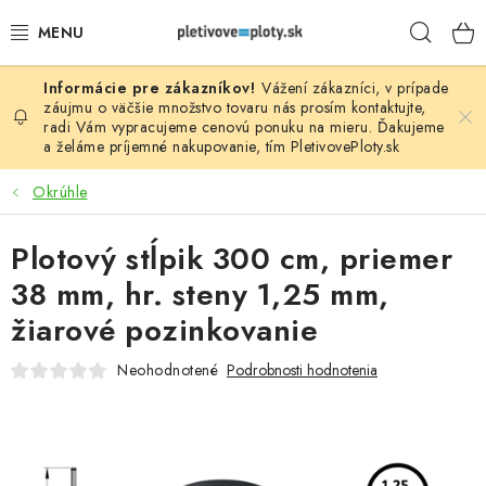
Prejsť
Hľad
na
obsah
Vážení zákazníci, v prípade
PLOTOVÉ PANELY
záujmu o väčšie množstvo tovaru nás prosím
kontaktujte
,
radi Vám vypracujeme cenovú ponuku na mieru. Ďakujeme
a želáme príjemné nakupovanie, tím
PletivovePloty.sk
PLETIVO
Okrúhle
STĹPIKY
Plotový stĺpik 300 cm, priemer
PODHRABOVÉ DOSKY
38 mm, hr. steny 1,25 mm,
BRÁNY A BRÁNKY
žiarové pozinkovanie
Neohodnotené
Podrobnosti hodnotenia
GABIÓNY (PLOTY, KOŠE)
PRÍSLUŠENSTVO