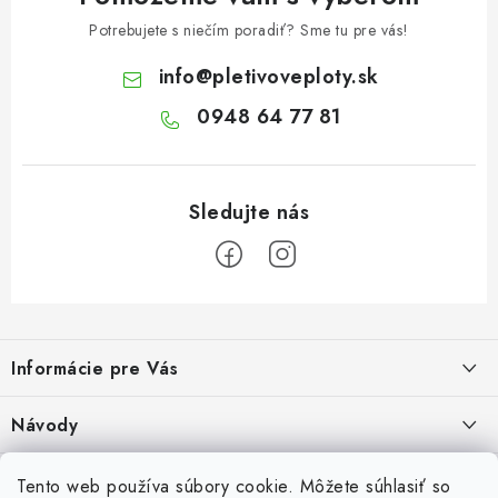
Potrebujete s niečím poradiť? Sme tu pre vás!
info
@
pletivoveploty.sk
0948 64 77 81
Z
á
Informácie pre Vás
p
ä
Recenzie na Heureke
Návody
t
i
Cenová ponuka na mieru
Návod na zostavenie vyvýšeného záhonu
Overené zákazníkmi
Tento web používa súbory cookie. Môžete súhlasiť so
10.9.2024