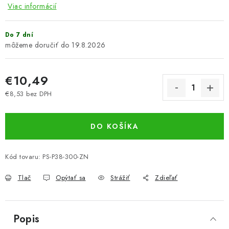
Viac informácií
Do 7 dní
19.8.2026
€10,49
€8,53 bez DPH
Jednotková cena:
DO KOŠÍKA
Kód tovaru:
PS-P38-300-ZN
Tlač
Opýtať sa
Strážiť
Zdieľať
Popis