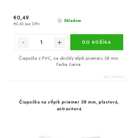
€0,49
Skladom
€0,40 bez DPH
DO KOŠÍKA
Čiapočka z PVC, na okrúhly stĺpik priemeru 38 mm.
Farba čierna.
Kód:
ZHK-01-C
Čiapočka na stĺpik priemer 38 mm, plastová,
antracitová