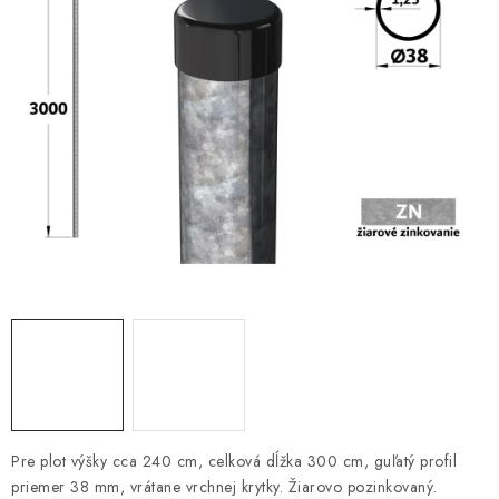
VYVÝŠENÉ ZÁHONY
KOMPOSTÉRY
BETÓNOVÉ PLOTY
AKCIA - MIERNE POŠKODENÝ TOVAR
Kontakt
Pre plot výšky cca 240 cm, celková dĺžka 300 cm, guľatý profil
priemer 38 mm, vrátane vrchnej krytky. Žiarovo pozinkovaný.