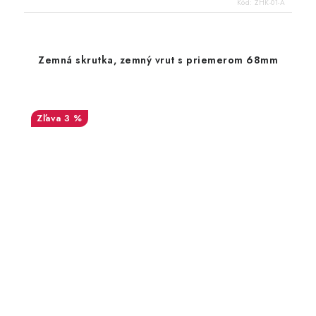
Kód:
ZHK-01-A
Zemná skrutka, zemný vrut s priemerom 68mm
3 %