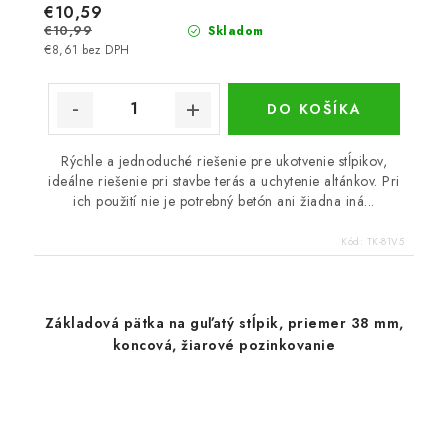
€10,59
€10,99
Skladom
€8,61 bez DPH
DO KOŠÍKA
Rýchle a jednoduché riešenie pre ukotvenie stĺpikov,
ideálne riešenie pri stavbe terás a uchytenie altánkov. Pri
ich použití nie je potrebný betón ani žiadna iná...
Kód:
TK-81V5
Základová pätka na guľatý stĺpik, priemer 38 mm,
koncová, žiarové pozinkovanie