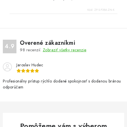
Kód:
ZP-S-P38A-ZN-K
Overené zákazníkmi
4.9
98
recenzií.
Zobraziť všetky recenzie
Jaroslav Hudec
Profesionálny prístup rýchlo dodané spokojnosť s dodanou bránou
odporúčam
Pomôžeme vám s výberom