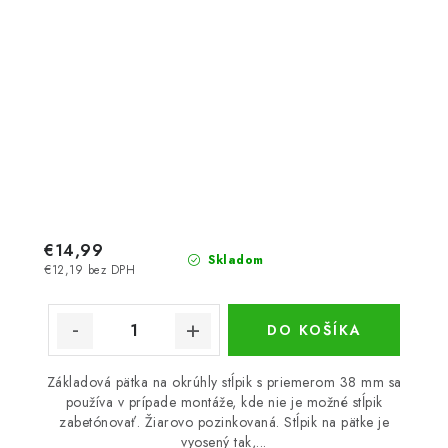
€14,99
Skladom
€12,19 bez DPH
DO KOŠÍKA
Základová pätka na okrúhly stĺpik s priemerom 38 mm sa
používa v prípade montáže, kde nie je možné stĺpik
zabetónovať. Žiarovo pozinkovaná. Stĺpik na pätke je
vyosený tak,...