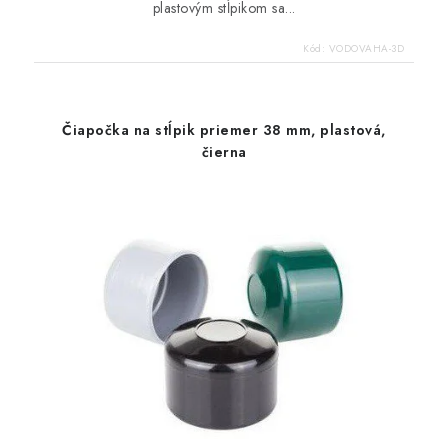
plastovým stĺpikom sa...
Kód:
VODOVAHA-3D
Čiapočka na stĺpik priemer 38 mm, plastová,
čierna