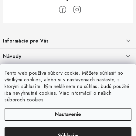
Z
á
Informácie pre Vás
p
ä
Recenzie na Heureke
Návody
t
i
Cenová ponuka na mieru
Návod na zostavenie vyvýšeného záhonu
Overené zákazníkmi
Tento web používa súbory cookie. Môžete súhlasiť so
10.9.2024
e
všetkými cookies, alebo si v nastaveniach nastavte, s
Garancia najnižšej ceny
ktorými súhlasíte. Kým nekliknete na súhlas, budú použité
Prijímame online platby
Návod na osadenie fólie proti burine pod plot
iba nevyhnutné cookies. Viac informácií
o našich
6.9.2023
Obchodné podmienky
súboroch cookies
.
Betónové ploty
Brány a pohony
Návod na vyškárovanie betónového plotu
Podmienky ochrany osobných údajov
Nastavenie
16.6.2023
Súbory cookies
Návod na montáž betónového plotu
Súhlasím
Copyright 2026
PletivovePloty.sk
. Všetky práva vyhradené.