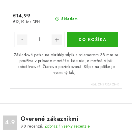
€14,99
Skladom
€12,19 bez DPH
DO KOŠÍKA
Základová pätka na okrúhly stĺpik s priemerom 38 mm sa
používa v prípade montáže, kde nie je možné stĺpik
zabetónovať. Žiarovo pozinkovaná. Stĺpik na pätke je
vyosený tak,...
Kód:
ZP-S-P38A-ZN-K
Overené zákazníkmi
4.9
98
recenzií.
Zobraziť všetky recenzie