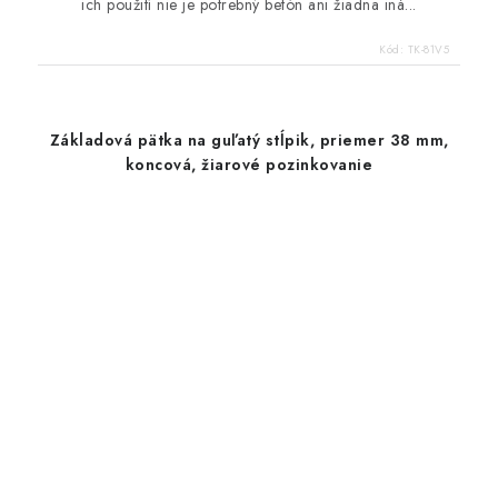
ich použití nie je potrebný betón ani žiadna iná...
Kód:
TK-81V5
Základová pätka na guľatý stĺpik, priemer 38 mm,
koncová, žiarové pozinkovanie