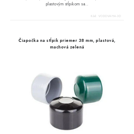
plastovým stĺpikom sa...
Kód:
VODOVAHA-3D
Čiapočka na stĺpik priemer 38 mm, plastová,
machová zelená