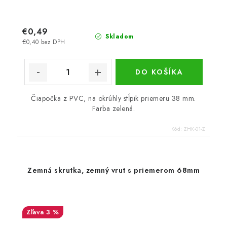
€0,49
Skladom
€0,40 bez DPH
DO KOŠÍKA
Čiapočka z PVC, na okrúhly stĺpik priemeru 38 mm.
Farba zelená.
Kód:
ZHK-01-Z
Zemná skrutka, zemný vrut s priemerom 68mm
3 %