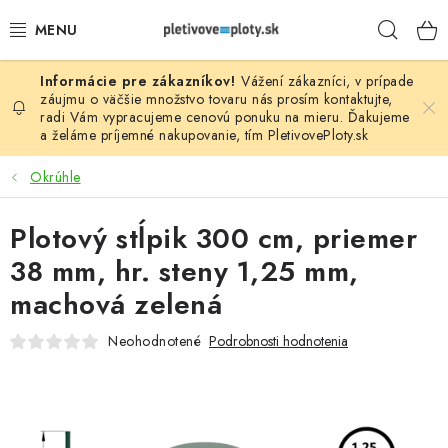
Prejsť
Hľad
na
obsah
Vážení zákazníci, v prípade
PLOTOVÉ PANELY
záujmu o väčšie množstvo tovaru nás prosím
kontaktujte
,
radi Vám vypracujeme cenovú ponuku na mieru. Ďakujeme
a želáme príjemné nakupovanie, tím
PletivovePloty.sk
PLETIVO
Okrúhle
STĹPIKY
Plotový stĺpik 300 cm, priemer
PODHRABOVÉ DOSKY
38 mm, hr. steny 1,25 mm,
BRÁNY A BRÁNKY
machová zelená
Neohodnotené
Podrobnosti hodnotenia
GABIÓNY (PLOTY, KOŠE)
PRÍSLUŠENSTVO