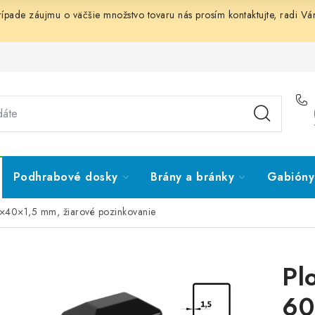
prípade záujmu o väčšie množstvo tovaru nás prosím
kontaktujte
, radi V
Podhrabové dosky
Brány a bránky
Gabióny 
0×40×1,5 mm, žiarové pozinkovanie
Pl
60