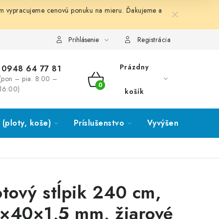
ám vypracujeme cenovú ponuku na mieru. Ďakujeme a
Prihlásenie
Registrácia
Prázdny
0948 64 77 81
(pon – pia: 8:00 –
NÁKUPNÝ
16:00)
košík
KOŠÍK
(ploty, koše)
Príslušenstvo
Vyvýšené záhony
otový stĺpik 240 cm,
×40×1,5 mm, žiarové