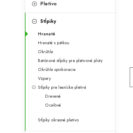
t
č
Pletivo
e
n
g
Stĺpiky
ý
ó
Hranaté
p
r
Hranaté s pätkou
a
i
Okrúhle
e
n
Betónové stĺpiky pre pletivové ploty
e
Okrúhle spinkovacie
Vzpery
l
Stĺpiky pre lesnícke pletivá
Drevené
Oceľové
Stĺpiky okrasné pletivo