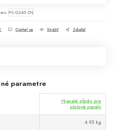
aru:
PS-G240-ZN
č
Opýtať sa
Strážiť
Zdieľať
né parametre
Hranaté stĺpiky pre
plotové panely
4.95 kg