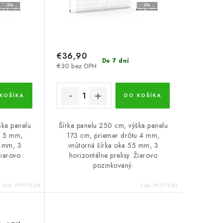
€36,90
Do 7 dní
€30 bez DPH
KOŠÍKA
DO KOŠÍKA
ška panelu
Šírka panelu 250 cm, výška panelu
u 5 mm,
173 cm, priemer drôtu 4 mm,
5 mm, 3
vnútorná šírka oka 55 mm, 3
Žiarovo
horizontálne prelisy. Žiarovo
pozinkovaný.
Kód:
PP-P173-ZN
Kód:
PP-J173-ZN