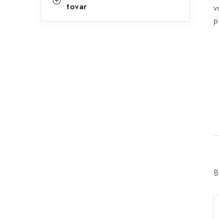
tovar
v
p
B