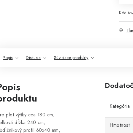
Kód tov
Tla
Popis
Diskusia
Súvisiace produkty
Popis
Dodatoč
produktu
Kategória
re plot výšky cca 180 cm,
elková dĺžka 240 cm,
Hmotnosť
bdĺžnikový profil 60x40 mm,