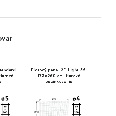
ovar
tandard
Plotový panel 3D Light 55,
žiarové
173×250 cm, žiarové
e
pozinkovanie