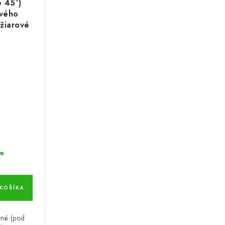
é 45°)
ového
žiarové
e
m
KOŠÍKA
kmé (pod