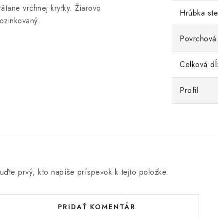
rátane vrchnej krytky. Žiarovo
Hrúbka st
ozinkovaný.
Povrchová
Celková dĺ
Profil
uďte prvý, kto napíše príspevok k tejto položke.
PRIDAŤ KOMENTÁR