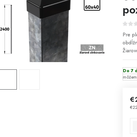
po
Pre pl
obdĺžn
Žiarov
Do 7 d
€
€22
Jed