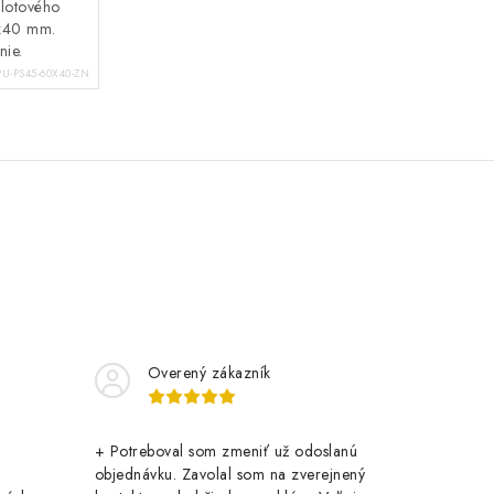
plotového
0x40 mm.
nie.
PU-PS45-60X40-ZN
Overený zákazník
+ Potreboval som zmeniť už odoslanú
objednávku. Zavolal som na zverejnený