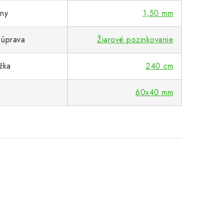
eny
1,50 mm
 úprava
Žiarové pozinkovanie
žka
240 cm
60x40 mm