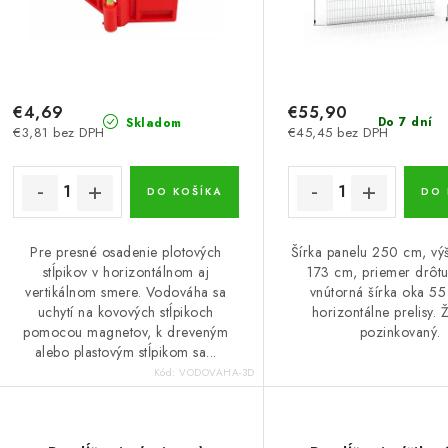
€4,69
€55,90
Do 7 dní
Skladom
€3,81 bez DPH
€45,45 bez DPH
DO KOŠÍKA
DO 
Pre presné osadenie plotových
Šírka panelu 250 cm, vý
stĺpikov v horizontálnom aj
173 cm, priemer drôt
vertikálnom smere. Vodováha sa
vnútorná šírka oka 5
uchytí na kovových stĺpikoch
horizontálne prelisy. 
pomocou magnetov, k dreveným
pozinkovaný.
alebo plastovým stĺpikom sa...
Kód:
VODOVAHA-3D