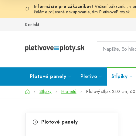
Prejsť
Vážení zákazníci, v 
na
želáme príjemné nakupovanie, tím
PletivovePloty.sk
obsah
Kontakt
Plotové panely
Pletivo
Stĺpiky
Domov
Stĺpiky
Hranaté
Plotový stĺpik 240 cm, 6
B
K
Preskočiť
Plotové panely
kategórie
a
o