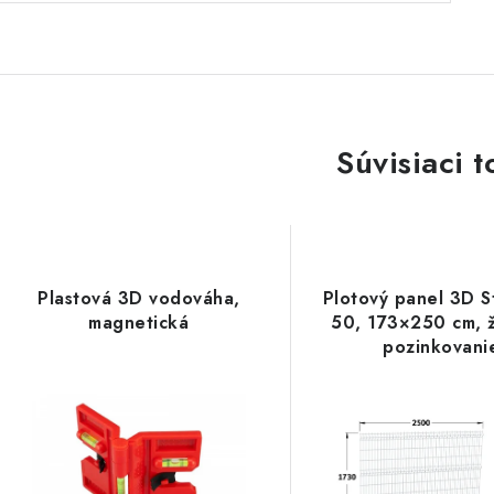
Súvisiaci t
Plastová 3D vodováha,
Plotový panel 3D S
magnetická
50, 173×250 cm, 
pozinkovani