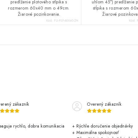
predlženie plotového stĺpika s
uhlom 45°) predlženie 
rozmerom 60x40 mm o 49cm.
stĺpika s rozmerom 6
Žiarové pozinkovanie.
Žiarové pozinkova
Kód:
PU-PSP-60X40-ZN
Kód:
erený zákazník
Overený zákazník
aguje rychlo, dobra komunikacia
+ Rýchle doručenie objednávky
+ Maximálna spokojnosť