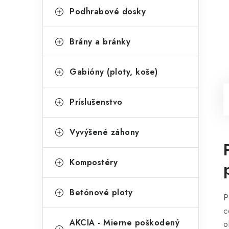
Podhrabové dosky
Brány a bránky
Gabióny (ploty, koše)
Príslušenstvo
Vyvýšené záhony
Kompostéry
Betónové ploty
P
c
AKCIA - Mierne poškodený
o