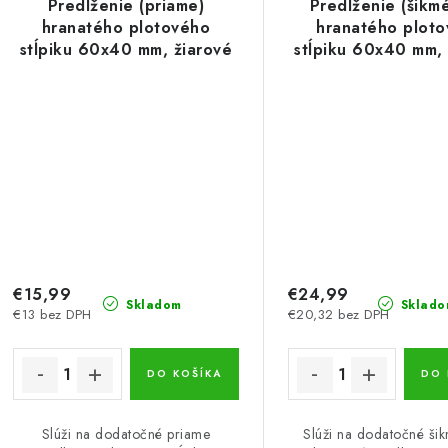
Predĺženie (priame)
Predĺženie (šikm
hranatého plotového
hranatého plot
stĺpiku 60x40 mm, žiarové
stĺpiku 60x40 mm, 
pozinkovanie
pozinkovani
€15,99
€24,99
Skladom
Sklado
€13 bez DPH
€20,32 bez DPH
DO KOŠÍKA
DO 
Slúži na dodatočné priame
Slúži na dodatočné ši