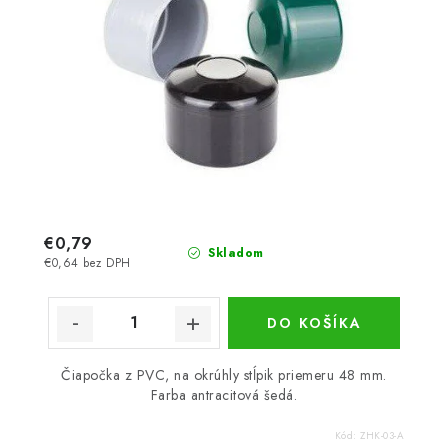
€0,79
Skladom
€0,64 bez DPH
DO KOŠÍKA
Čiapočka z PVC, na okrúhly stĺpik priemeru 48 mm.
Farba antracitová šedá.
Kód:
ZHK-03-A