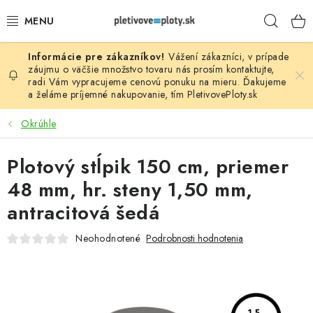
Prejsť
Hľad
na
obsah
Vážení zákazníci, v prípade
PLOTOVÉ PANELY
záujmu o väčšie množstvo tovaru nás prosím
kontaktujte
,
radi Vám vypracujeme cenovú ponuku na mieru. Ďakujeme
a želáme príjemné nakupovanie, tím
PletivovePloty.sk
PLETIVO
Okrúhle
STĹPIKY
Plotový stĺpik 150 cm, priemer
PODHRABOVÉ DOSKY
48 mm, hr. steny 1,50 mm,
BRÁNY A BRÁNKY
antracitová šedá
Neohodnotené
Podrobnosti hodnotenia
GABIÓNY (PLOTY, KOŠE)
PRÍSLUŠENSTVO