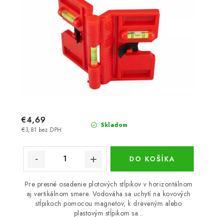
€4,69
Skladom
€3,81 bez DPH
DO KOŠÍKA
Pre presné osadenie plotových stĺpikov v horizontálnom
aj vertikálnom smere. Vodováha sa uchytí na kovových
stĺpikoch pomocou magnetov, k dreveným alebo
plastovým stĺpikom sa...