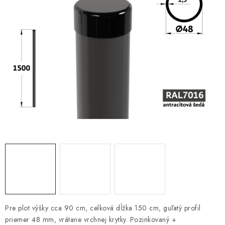
VYVÝŠENÉ ZÁHONY
KOMPOSTÉRY
BETÓNOVÉ PLOTY
AKCIA - MIERNE POŠKODENÝ TOVAR
Kontakt
Pre plot výšky cca 90 cm, celková dĺžka 150 cm, guľatý profil
priemer 48 mm, vrátane vrchnej krytky. Pozinkovaný +