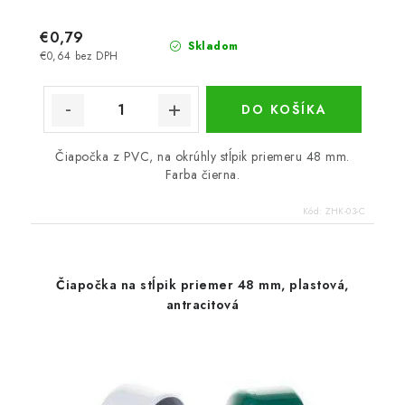
€0,79
Skladom
€0,64 bez DPH
DO KOŠÍKA
Čiapočka z PVC, na okrúhly stĺpik priemeru 48 mm.
Farba čierna.
Kód:
ZHK-03-C
Čiapočka na stĺpik priemer 48 mm, plastová,
antracitová