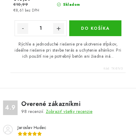
€10,99
Skladom
€8,61 bez DPH
DO KOŠÍKA
Rýchle a jednoduché riešenie pre ukotvenie stĺpikov,
ideálne riešenie pri stavbe terás a uchytenie altánkov. Pri
ich použití nie je potrebný betón ani žiadna iná...
Kód:
TK-81V5
Overené zákazníkmi
4.9
98
recenzií.
Zobraziť všetky recenzie
Jaroslav Hudec