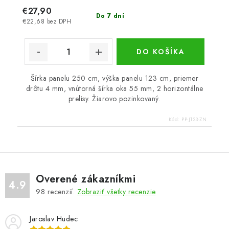
€27,90
Do 7 dní
€22,68 bez DPH
DO KOŠÍKA
Šírka panelu 250 cm, výška panelu 123 cm, priemer
drôtu 4 mm, vnútorná šírka oka 55 mm, 2 horizontálne
prelisy. Žiarovo pozinkovaný.
Kód:
PP-J123-ZN
Overené zákazníkmi
4.9
98
recenzií.
Zobraziť všetky recenzie
Jaroslav Hudec