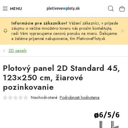
Prejsť
Hľad
na
obsah
Vážení zákazníci, v prípade
PLOTOVÉ PANELY
záujmu o väčšie množstvo tovaru nás prosím
kontaktujte
,
radi Vám vypracujeme cenovú ponuku na mieru. Ďakujeme
a želáme príjemné nakupovanie, tím
PletivovePloty.sk
PLETIVO
2D panely
STĹPIKY
Plotový panel 2D Standard 45,
PODHRABOVÉ DOSKY
123×250 cm, žiarové
BRÁNY A BRÁNKY
pozinkovanie
Neohodnotené
Podrobnosti hodnotenia
GABIÓNY (PLOTY, KOŠE)
PRÍSLUŠENSTVO