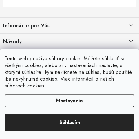
Z
á
Informácie pre Vás
p
ä
Recenzie na Heureke
Návody
t
i
Cenová ponuka na mieru
Návod na zostavenie vyvýšeného záhonu
Overené zákazníkmi
Tento web používa súbory cookie. Môžete súhlasiť so
10.9.2024
e
všetkými cookies, alebo si v nastaveniach nastavte, s
Garancia najnižšej ceny
ktorými súhlasíte. Kým nekliknete na súhlas, budú použité
Prijímame online platby
Návod na osadenie fólie proti burine pod plot
iba nevyhnutné cookies. Viac informácií
o našich
6.9.2023
Obchodné podmienky
súboroch cookies
.
Betónové ploty
Brány a pohony
Návod na vyškárovanie betónového plotu
Podmienky ochrany osobných údajov
Nastavenie
16.6.2023
Súbory cookies
Návod na montáž betónového plotu
Súhlasím
Copyright 2026
PletivovePloty.sk
. Všetky práva vyhradené.
16.6.2023
Vytvoril Shoptet
Návod na montáž plotu zo zvarovaných plotových panelov