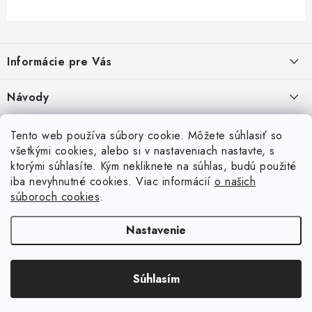
Z
á
Informácie pre Vás
p
ä
Recenzie na Heureke
Návody
t
i
Cenová ponuka na mieru
Návod na zostavenie vyvýšeného záhonu
Overené zákazníkmi
Tento web používa súbory cookie. Môžete súhlasiť so
10.9.2024
e
všetkými cookies, alebo si v nastaveniach nastavte, s
Garancia najnižšej ceny
ktorými súhlasíte. Kým nekliknete na súhlas, budú použité
Prijímame online platby
Návod na osadenie fólie proti burine pod plot
iba nevyhnutné cookies. Viac informácií
o našich
6.9.2023
Obchodné podmienky
súboroch cookies
.
Betónové ploty
Brány a pohony
Návod na vyškárovanie betónového plotu
Podmienky ochrany osobných údajov
Nastavenie
16.6.2023
Súbory cookies
Návod na montáž betónového plotu
Súhlasím
Copyright 2026
PletivovePloty.sk
. Všetky práva vyhradené.
16.6.2023
Vytvoril Shoptet