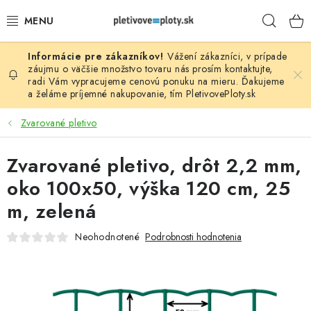
Prejsť
Hľad
na
obsah
Vážení zákazníci, v prípade
PLOTOVÉ PANELY
záujmu o väčšie množstvo tovaru nás prosím
kontaktujte
,
radi Vám vypracujeme cenovú ponuku na mieru. Ďakujeme
a želáme príjemné nakupovanie, tím
PletivovePloty.sk
PLETIVO
Zvarované pletivo
STĹPIKY
Zvarované pletivo, drôt 2,2 mm,
PODHRABOVÉ DOSKY
oko 100x50, výška 120 cm, 25
BRÁNY A BRÁNKY
m, zelená
Neohodnotené
Podrobnosti hodnotenia
GABIÓNY (PLOTY, KOŠE)
PRÍSLUŠENSTVO