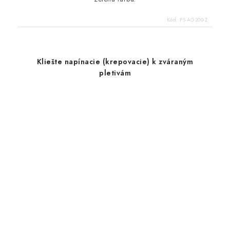
Kód:
PS-AG200-Z
Kliešte napínacie (krepovacie) k zváraným
pletivám