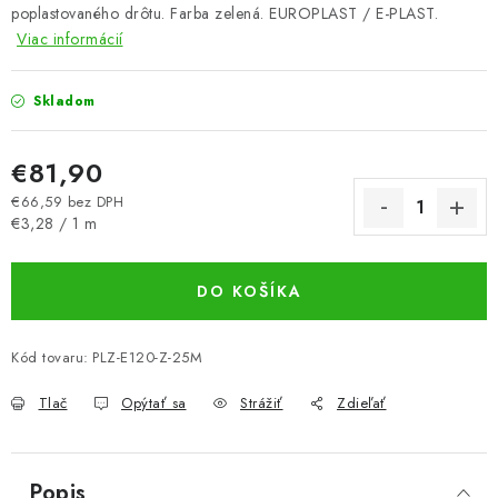
poplastovaného drôtu. Farba zelená. EUROPLAST / E-PLAST.
Viac informácií
Skladom
€81,90
€66,59 bez DPH
Jednotková cena:
€3,28 / 1 m
DO KOŠÍKA
Kód tovaru:
PLZ-E120-Z-25M
Tlač
Opýtať sa
Strážiť
Zdieľať
Popis