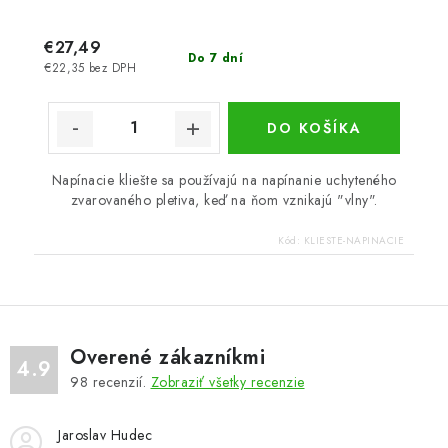
€27,49
Do 7 dní
€22,35 bez DPH
DO KOŠÍKA
Napínacie kliešte sa používajú na napínanie uchyteného
zvarovaného pletiva, keď na ňom vznikajú "vlny".
Kód:
KLIESTE-NAPINACIE
Overené zákazníkmi
4.9
98
recenzií.
Zobraziť všetky recenzie
Jaroslav Hudec