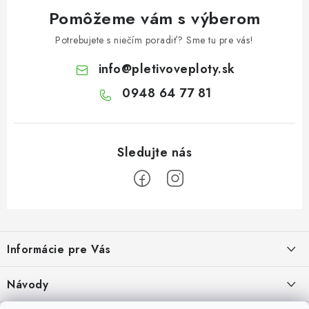
Pomôžeme vám s výberom
Potrebujete s niečím poradiť? Sme tu pre vás!
info
@
pletivoveploty.sk
0948 64 77 81
Z
á
Informácie pre Vás
p
ä
Recenzie na Heureke
Návody
t