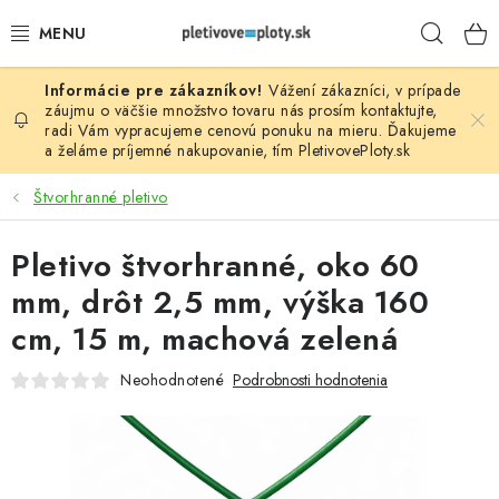
Prejsť
Hľad
na
obsah
Vážení zákazníci, v prípade
PLOTOVÉ PANELY
záujmu o väčšie množstvo tovaru nás prosím
kontaktujte
,
radi Vám vypracujeme cenovú ponuku na mieru. Ďakujeme
a želáme príjemné nakupovanie, tím
PletivovePloty.sk
PLETIVO
Štvorhranné pletivo
STĹPIKY
Pletivo štvorhranné, oko 60
PODHRABOVÉ DOSKY
mm, drôt 2,5 mm, výška 160
BRÁNY A BRÁNKY
cm, 15 m, machová zelená
Neohodnotené
Podrobnosti hodnotenia
GABIÓNY (PLOTY, KOŠE)
PRÍSLUŠENSTVO