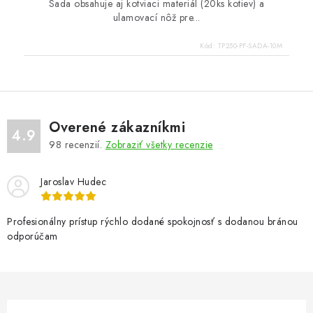
Sada obsahuje aj kotviaci materiál (20ks kotiev) a
ulamovací nôž pre...
Kód:
TP250-PF-SADA-10M
Overené zákazníkmi
4.9
98
recenzií.
Zobraziť všetky recenzie
Jaroslav Hudec
Profesionálny prístup rýchlo dodané spokojnosť s dodanou bránou
odporúčam