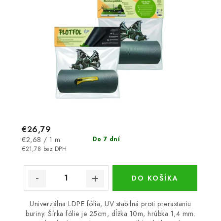
€26,79
Jednotková
€2,68 / 1 m
Do 7 dní
cena:
€21,78 bez DPH
DO KOŠÍKA
Univerzálna LDPE fólia, UV stabilná proti prerastaniu
buriny. Šírka fólie je 25cm, dĺžka 10m, hrúbka 1,4 mm.