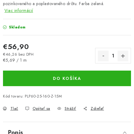
pozinkovaného a poplastovaného drôtu. Farba zelená.
Viac informácií
Skladom
€56,90
€46,26 bez DPH
Jednotková cena:
€5,69 / 1 m
DO KOŠÍKA
Kód tovaru:
PLP60-25-160-Z-15M
Tlač
Opýtať sa
Strážiť
Zdieľať
Popis