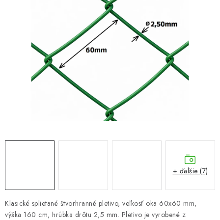
VYVÝŠENÉ ZÁHONY
KOMPOSTÉRY
BETÓNOVÉ PLOTY
AKCIA - MIERNE POŠKODENÝ TOVAR
Kontakt
+ ďalšie (7)
Klasické splietané štvorhranné pletivo, veľkosť oka 60x60 mm,
výška 160 cm, hrúbka drôtu 2,5 mm. Pletivo je vyrobené z